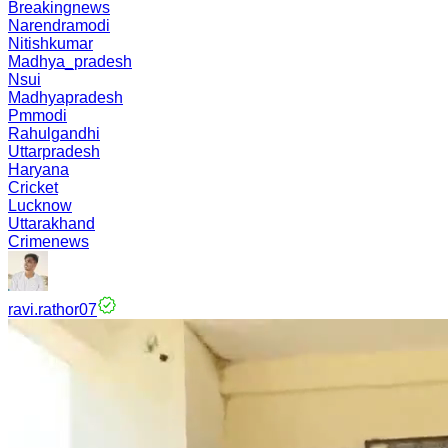
Breakingnews
Narendramodi
Nitishkumar
Madhya_pradesh
Nsui
Madhyapradesh
Pmmodi
Rahulgandhi
Uttarpradesh
Haryana
Cricket
Lucknow
Uttarakhand
Crimenews
ravi.rathor07