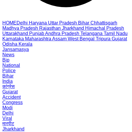
HOME
Delhi
Haryana
Uttar Pradesh
Bihar
Chhattisgarh
Madhya Pradesh
Rajasthan
Jharkhand
Himachal Pradesh
Uttarakhand
Punjab
Andhra Pradesh
Telangana
Tamil Nadu
Karnataka
Maharashtra
Assam
West Bengal
Tripura
Gujarat
Odisha
Kerala
Jansamasya
News
Bjp
National
Police
Bihar
India
कांग्रेस
Gujarat
Accident
Congress
Modi
Delhi
Viral
मारपीट
Jharkhand