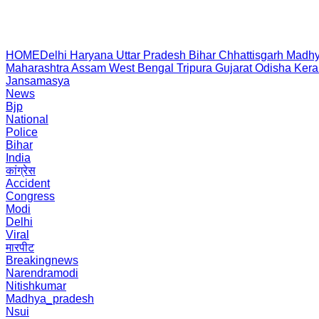
HOME
Delhi
Haryana
Uttar Pradesh
Bihar
Chhattisgarh
Madhy
Maharashtra
Assam
West Bengal
Tripura
Gujarat
Odisha
Kera
Jansamasya
News
Bjp
National
Police
Bihar
India
कांग्रेस
Accident
Congress
Modi
Delhi
Viral
मारपीट
Breakingnews
Narendramodi
Nitishkumar
Madhya_pradesh
Nsui