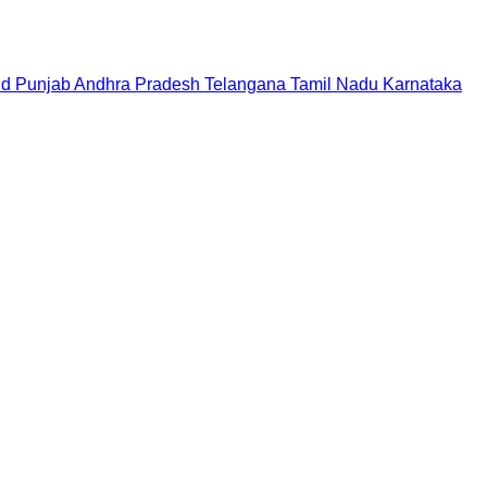
nd
Punjab
Andhra Pradesh
Telangana
Tamil Nadu
Karnataka