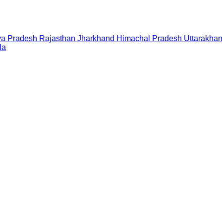
a Pradesh
Rajasthan
Jharkhand
Himachal Pradesh
Uttarakha
la