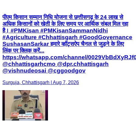
पीएम किसान सम्मान निधि योजना से छत्तीसगढ़ के 24 लाख से
अधिक किसानों को खेती के लिए समय पर आर्थिक संबल मिल रहा
है। #PMKisan #PMKisanSammanNidhi
#Agriculture #Chhattisgarh #GoodGovernance
SushasanSarkar हमारे व्हॉट्सऐप चैनल से जुड़ने के लिए
लिंक पर क्लिक करें...
https://whatsapp.com/channel/0029VbBdXyRJ
@chhattisgarhcmo @dpr.chhattisgarh
@vishnudeosai @cggoodgov
Surguja, Chhattisgarh | Aug 7, 2026