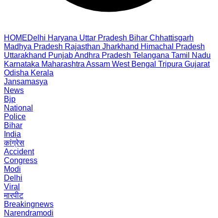
HOME
Delhi
Haryana
Uttar Pradesh
Bihar
Chhattisgarh
Madhya Pradesh
Rajasthan
Jharkhand
Himachal Pradesh
Uttarakhand
Punjab
Andhra Pradesh
Telangana
Tamil Nadu
Karnataka
Maharashtra
Assam
West Bengal
Tripura
Gujarat
Odisha
Kerala
Jansamasya
News
Bjp
National
Police
Bihar
India
कांग्रेस
Accident
Congress
Modi
Delhi
Viral
मारपीट
Breakingnews
Narendramodi