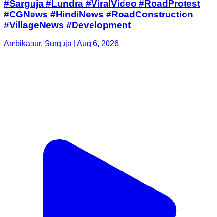
#Sarguja #Lundra #ViralVideo #RoadProtest
#CGNews #HindiNews #RoadConstruction
#VillageNews #Development
Ambikapur, Surguja | Aug 6, 2026