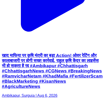
खाद माफिया पर कृषि मंत्री का बड़ा Action! ओवर रेटिंग और
कालाबाजारी पर होगी सख्त कार्रवाई, राहुल कृषि केंद्र का लाइसेंस
भी हो सकता है रद्द #Ambikapur #Chhattisgarh
#ChhattisgarhNews #CGNews #BreakingNews
#RamvicharNetam #KhadMafia #FertilizerScam
#BlackMarketing #KisanNews
#AgricultureNews
Ambikapur, Surguja | Aug 6, 2026