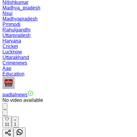
Nitishkumar
Madhya_pradesh
Nsui
Madhyapradesh
Pmmodi
Rahulgandhi
Uttarpradesh
Haryana
Cricket
Lucknow
Uttarakhand
Crimenews
Aap
Education
padtalnews
No video available
11
1