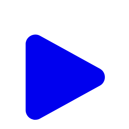
कृषि मंत्री रामविचार नेताम ने किया खाद गोदामों का निरीक्षण, बोले-
छत्तीसगढ़ में खाद की कोई कमी नहीं #chhattisgarh