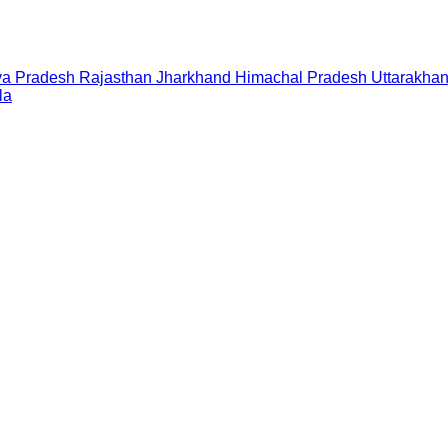
a Pradesh
Rajasthan
Jharkhand
Himachal Pradesh
Uttarakha
la