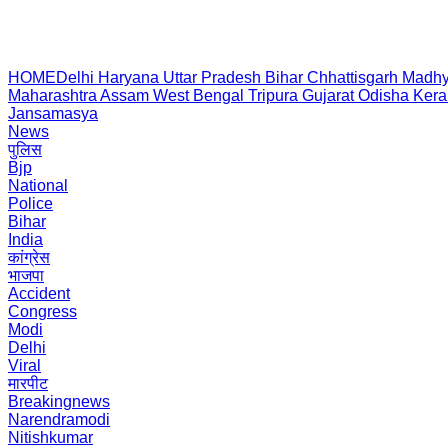
HOME
Delhi
Haryana
Uttar Pradesh
Bihar
Chhattisgarh
Madhy
Maharashtra
Assam
West Bengal
Tripura
Gujarat
Odisha
Kera
Jansamasya
News
पुलिस
Bjp
National
Police
Bihar
India
कांग्रेस
भाजपा
Accident
Congress
Modi
Delhi
Viral
मारपीट
Breakingnews
Narendramodi
Nitishkumar