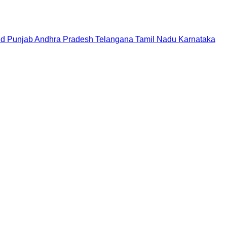
nd
Punjab
Andhra Pradesh
Telangana
Tamil Nadu
Karnataka