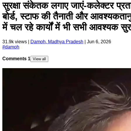
सुरक्षा संकेतक लगाए जाएं-कलेक्टर प्रता
बोर्ड, स्टाफ की तैनाती और आवश्यकतानुस
में चल रहे कार्यों में भी सभी आवश्यक 
31.9k
views |
Damoh, Madhya Pradesh
|
Jun 6, 2026
#
damoh
Comments
1
View all