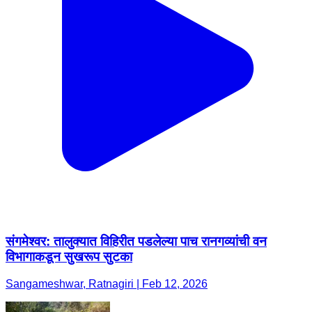
संगमेश्वर: तालुक्यात विहिरीत पडलेल्या पाच रानगव्यांची वन
विभागाकडून सुखरूप सुटका
Sangameshwar, Ratnagiri | Feb 12, 2026