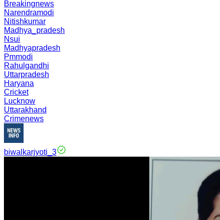
Breakingnews
Narendramodi
Nitishkumar
Madhya_pradesh
Nsui
Madhyapradesh
Pmmodi
Rahulgandhi
Uttarpradesh
Haryana
Cricket
Lucknow
Uttarakhand
Crimenews
biwalkarjyoti_3