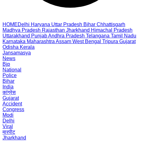
HOME
Delhi
Haryana
Uttar Pradesh
Bihar
Chhattisgarh
Madhya Pradesh
Rajasthan
Jharkhand
Himachal Pradesh
Uttarakhand
Punjab
Andhra Pradesh
Telangana
Tamil Nadu
Karnataka
Maharashtra
Assam
West Bengal
Tripura
Gujarat
Odisha
Kerala
Jansamasya
News
Bjp
National
Police
Bihar
India
कांग्रेस
Gujarat
Accident
Congress
Modi
Delhi
Viral
मारपीट
Jharkhand