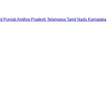
nd
Punjab
Andhra Pradesh
Telangana
Tamil Nadu
Karnataka