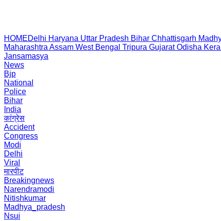
HOME
Delhi
Haryana
Uttar Pradesh
Bihar
Chhattisgarh
Madhy
Maharashtra
Assam
West Bengal
Tripura
Gujarat
Odisha
Kera
Jansamasya
News
Bjp
National
Police
Bihar
India
कांग्रेस
Accident
Congress
Modi
Delhi
Viral
मारपीट
Breakingnews
Narendramodi
Nitishkumar
Madhya_pradesh
Nsui