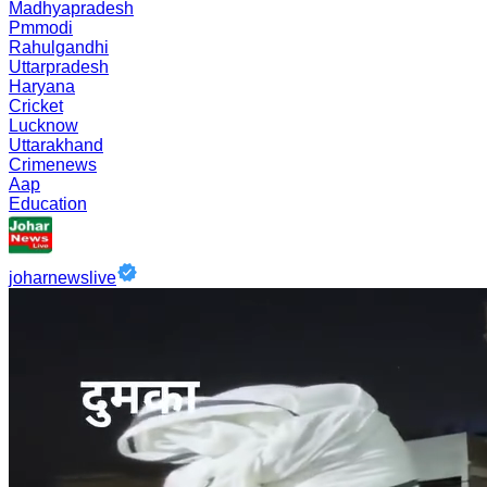
Madhyapradesh
Pmmodi
Rahulgandhi
Uttarpradesh
Haryana
Cricket
Lucknow
Uttarakhand
Crimenews
Aap
Education
joharnewslive