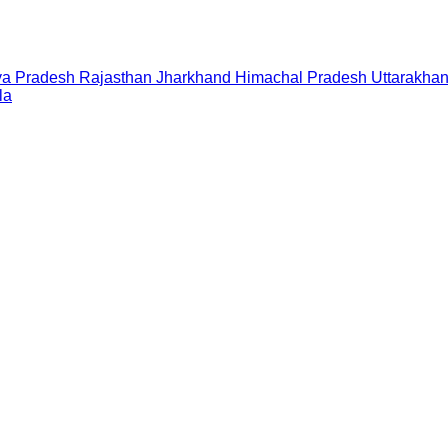
a Pradesh
Rajasthan
Jharkhand
Himachal Pradesh
Uttarakha
la