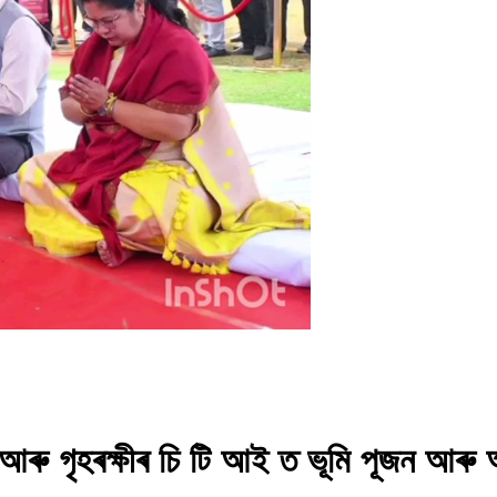
 আৰু গৃহৰক্ষীৰ চি টি আই ত ভূমি পূজন আৰু