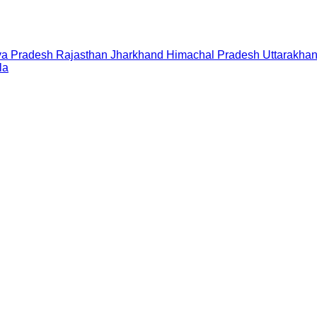
a Pradesh
Rajasthan
Jharkhand
Himachal Pradesh
Uttarakha
la