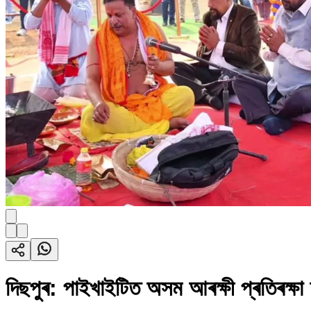
দিছপুৰ: পাইখাইটিত অসম আৰক্ষী প্ৰতিৰক্ষা