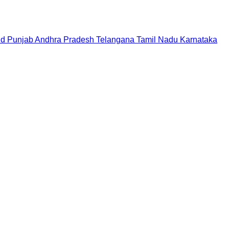
nd
Punjab
Andhra Pradesh
Telangana
Tamil Nadu
Karnataka