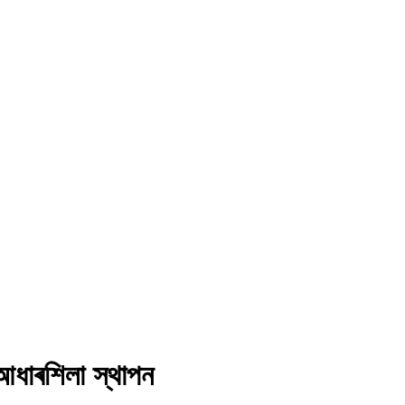
 আধাৰশিলা স্থাপন