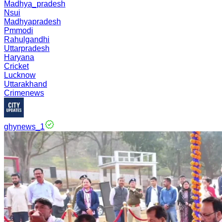
Madhya_pradesh
Nsui
Madhyapradesh
Pmmodi
Rahulgandhi
Uttarpradesh
Haryana
Cricket
Lucknow
Uttarakhand
Crimenews
ghynews_1