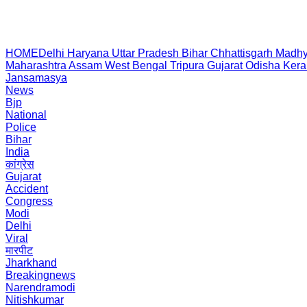
HOME
Delhi
Haryana
Uttar Pradesh
Bihar
Chhattisgarh
Madhy
Maharashtra
Assam
West Bengal
Tripura
Gujarat
Odisha
Kera
Jansamasya
News
Bjp
National
Police
Bihar
India
कांग्रेस
Gujarat
Accident
Congress
Modi
Delhi
Viral
मारपीट
Jharkhand
Breakingnews
Narendramodi
Nitishkumar