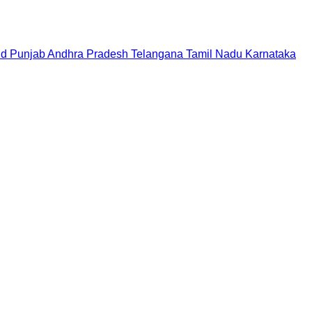
nd
Punjab
Andhra Pradesh
Telangana
Tamil Nadu
Karnataka