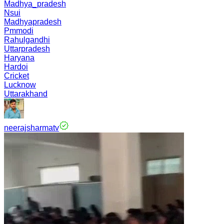
Madhya_pradesh
Nsui
Madhyapradesh
Pmmodi
Rahulgandhi
Uttarpradesh
Haryana
Hardoi
Cricket
Lucknow
Uttarakhand
neerajsharmatv