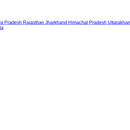
a Pradesh
Rajasthan
Jharkhand
Himachal Pradesh
Uttarakha
la