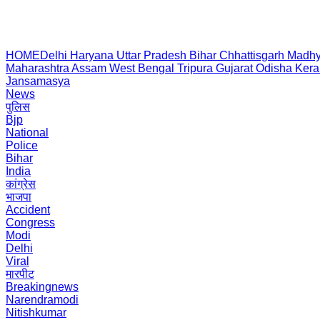
HOME
Delhi
Haryana
Uttar Pradesh
Bihar
Chhattisgarh
Madhy
Maharashtra
Assam
West Bengal
Tripura
Gujarat
Odisha
Kera
Jansamasya
News
पुलिस
Bjp
National
Police
Bihar
India
कांग्रेस
भाजपा
Accident
Congress
Modi
Delhi
Viral
मारपीट
Breakingnews
Narendramodi
Nitishkumar