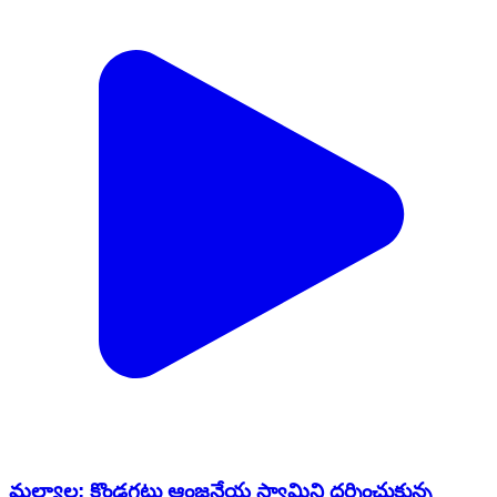
మల్యాల: కొండగట్టు ఆంజనేయ స్వామిని దర్శించుకున్న