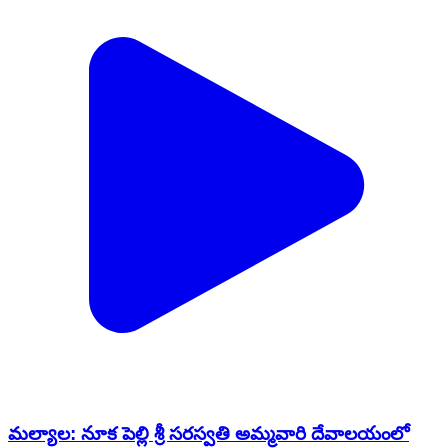
మల్యాల: నూక పెల్లి శ్రీ సరస్వతి అమ్మవారి దేవాలయంలో