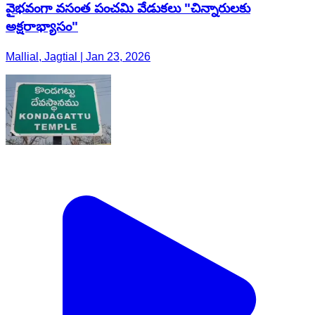
వైభవంగా వసంత పంచమి వేడుకలు "చిన్నారులకు
అక్షరాభ్యాసం"
Mallial, Jagtial | Jan 23, 2026