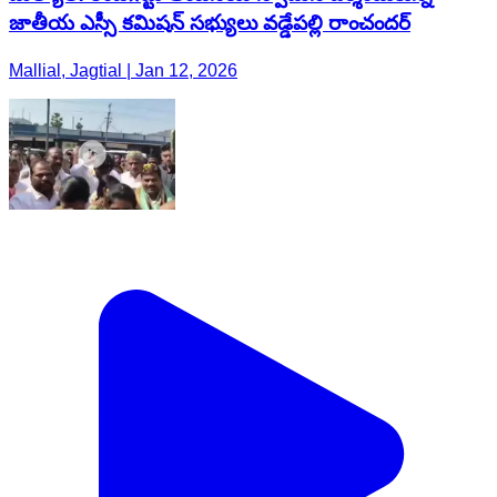
జాతీయ ఎస్సీ కమిషన్ సభ్యులు వడ్డేపల్లి రాంచందర్
Mallial, Jagtial | Jan 12, 2026