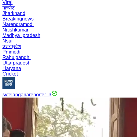
Viral
मारपीट
Jharkhand
Breakingnews
Narendramodi
Nitishkumar
Madhya_pradesh
Nsui
उत्तरप्रदेश
Pmmodi
Rahulgandhi
Uttarpradesh
Haryana
Cricket
svtelanganareporter_3