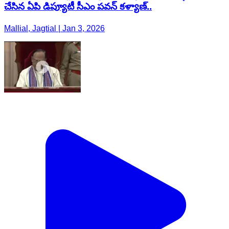
చేసిన ఏపి డిప్యూటీ సీఎం పవన్ కళ్యాణ్..
Mallial, Jagtial | Jan 3, 2026