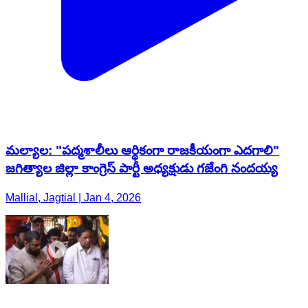
మల్యాల: "పద్మశాలీలు ఆర్థికంగా రాజకీయంగా ఎదగాలి"
జగిత్యాల జిల్లా కాంగ్రెస్ పార్టీ అధ్యక్షుడు గజేంగి నందయ్య
Mallial, Jagtial | Jan 4, 2026