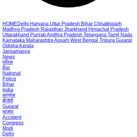
HOME
Delhi
Haryana
Uttar Pradesh
Bihar
Chhattisgarh
Madhya Pradesh
Rajasthan
Jharkhand
Himachal Pradesh
Uttarakhand
Punjab
Andhra Pradesh
Telangana
Tamil Nadu
Karnataka
Maharashtra
Assam
West Bengal
Tripura
Gujarat
Odisha
Kerala
Jansamasya
News
पुलिस
Bjp
National
Police
Bihar
India
कांग्रेस
बीजेपी
Gujarat
भाजपा
Accident
Congress
Modi
Delhi