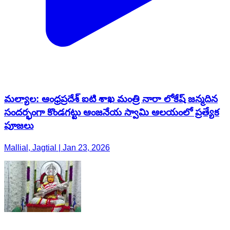
మల్యాల: ఆంధ్రప్రదేశ్ ఐటి శాఖ మంత్రి నారా లోకేష్ జన్మదిన
సందర్భంగా కొండగట్టు ఆంజనేయ స్వామి ఆలయంలో ప్రత్యేక
పూజలు
Mallial, Jagtial | Jan 23, 2026