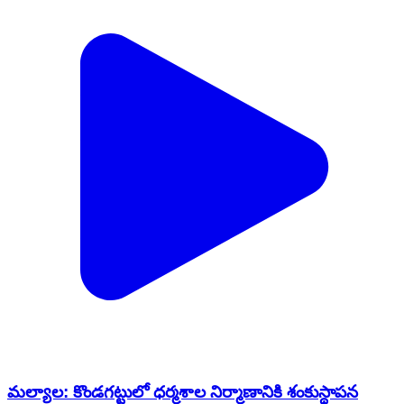
మల్యాల: కొండగట్టులో ధర్మశాల నిర్మాణానికి శంకుస్థాపన