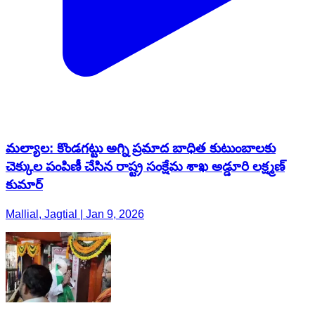
మల్యాల: కొండగట్టు అగ్ని ప్రమాద బాధిత కుటుంబాలకు
చెక్కుల పంపిణీ చేసిన రాష్ట్ర సంక్షేమ శాఖ అడ్డూరి లక్ష్మణ్
కుమార్
Mallial, Jagtial | Jan 9, 2026