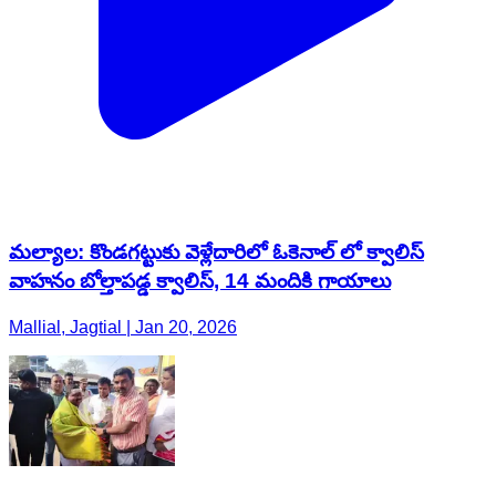
మల్యాల: కొండగట్టుకు వెళ్లేదారిలో ఓకెనాల్ లో క్వాలిస్
వాహనం బోల్తాపడ్డ క్వాలిస్, 14 మందికి గాయాలు
Mallial, Jagtial | Jan 20, 2026