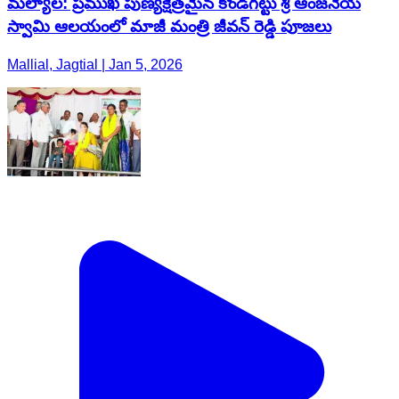
మల్యాల: ప్రముఖ పుణ్యక్షేత్రమైన కొండగట్టు శ్రీ ఆంజనేయ
స్వామి ఆలయంలో మాజీ మంత్రి జీవన్ రెడ్డి పూజలు
Mallial, Jagtial | Jan 5, 2026