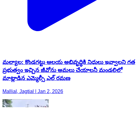
మల్యాల: కొండగట్టు ఆలయ అభివృద్ధికి నిధులు ఇవ్వాలని గత
ప్రభుత్వం ఇచ్చిన జీవోను అమలు చేయాలనీ మండలిలో
మాట్లాడిన ఎమ్మెల్సీ ఎల్ రమణ
Mallial, Jagtial | Jan 2, 2026