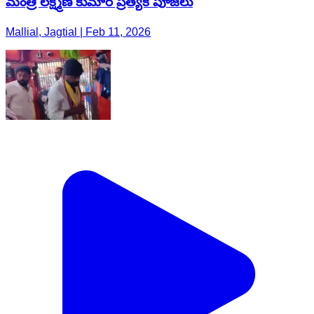
మంత్రి లక్ష్మణ్ కుమార్ ప్రత్యేక పూజలు
Mallial, Jagtial | Feb 11, 2026