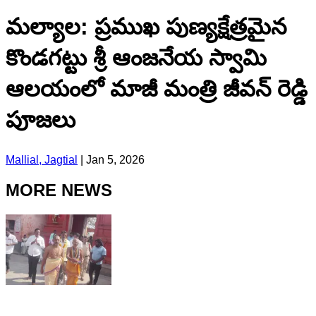
మల్యాల: ప్రముఖ పుణ్యక్షేత్రమైన
కొండగట్టు శ్రీ ఆంజనేయ స్వామి
ఆలయంలో మాజీ మంత్రి జీవన్ రెడ్డి
పూజలు
Mallial, Jagtial
|
Jan 5, 2026
MORE NEWS