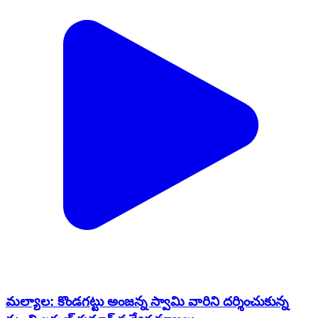
మల్యాల: ‌కొండగట్టు అంజన్న స్వామి వారిని దర్శించుకున్న