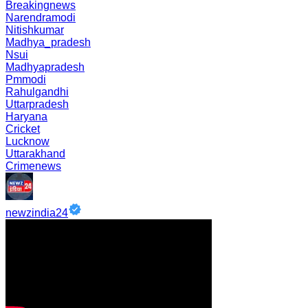
Breakingnews
Narendramodi
Nitishkumar
Madhya_pradesh
Nsui
Madhyapradesh
Pmmodi
Rahulgandhi
Uttarpradesh
Haryana
Cricket
Lucknow
Uttarakhand
Crimenews
newzindia24