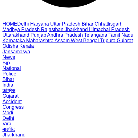
HOME
Delhi
Haryana
Uttar Pradesh
Bihar
Chhattisgarh
Madhya Pradesh
Rajasthan
Jharkhand
Himachal Pradesh
Uttarakhand
Punjab
Andhra Pradesh
Telangana
Tamil Nadu
Karnataka
Maharashtra
Assam
West Bengal
Tripura
Gujarat
Odisha
Kerala
Jansamasya
News
Bjp
National
Police
Bihar
India
कांग्रेस
Gujarat
Accident
Congress
Modi
Delhi
Viral
मारपीट
Jharkhand