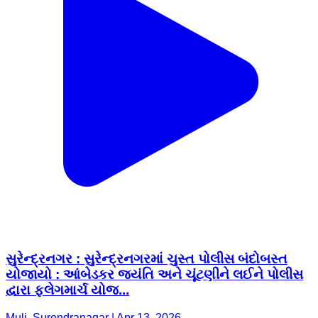
સુરેન્દ્રનગર : સુરેન્દ્રનગરમાં ચુસ્ત પોલીસ બંદોબસ્ત
યોજાયો : આંબેડકર જયંતિ અને ચૂંટણીને લઈને પોલીસ
દ્વારા ફ્લેગમાર્ચ યોજ...
Muli, Surendranagar | Apr 13, 2026