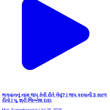
ભગવાનનું નામ જપ કેવી રીતે લેવું? | જપ કરવાની 3 સરળ
રીતો | પૂ. શ્રી જિગ્નેશ દાદા
Muli, Surendranagar | Jul 25, 2026