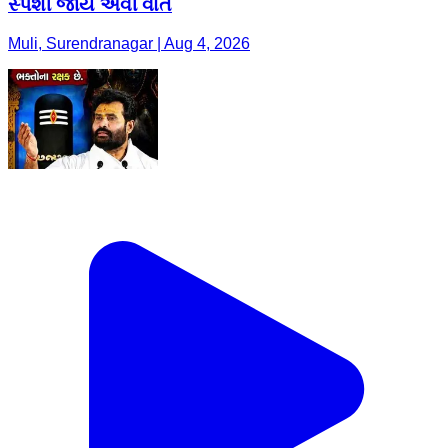
સ્પર્શી જાય એવી વાત
Muli, Surendranagar | Aug 4, 2026