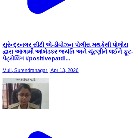
સુરેન્દ્રનગર સીટી એ-ડીવીઝન પોલીસ મથકેથી પોલીસ
દ્વારા આગામી આંબેડકર જયંતિ અને ચૂંટણીને લઈને ફૂટ-
પેટ્રોલિંગ #positivepatdi...
Muli, Surendranagar | Apr 13, 2026