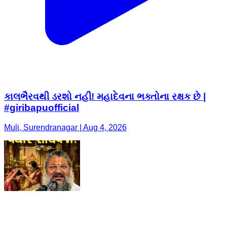
કાલભૈરવથી ડરશો નહીં! મહાદેવના ભક્તોના રક્ષક છે |
#giribapuofficial
Muli, Surendranagar | Aug 4, 2026