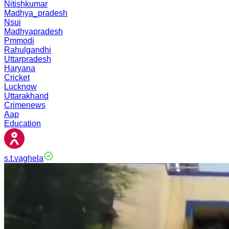
Nitishkumar
Madhya_pradesh
Nsui
Madhyapradesh
Pmmodi
Rahulgandhi
Uttarpradesh
Haryana
Cricket
Lucknow
Uttarakhand
Crimenews
Aap
Education
s.t.vaghela