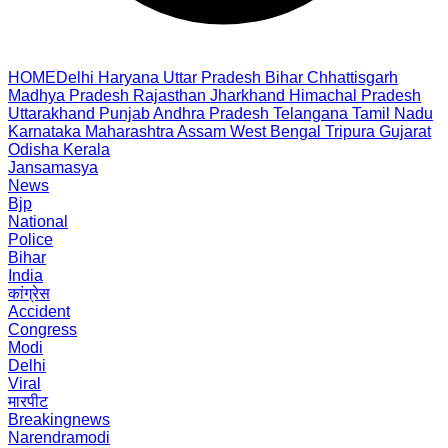
HOME
Delhi
Haryana
Uttar Pradesh
Bihar
Chhattisgarh
Madhya Pradesh
Rajasthan
Jharkhand
Himachal Pradesh
Uttarakhand
Punjab
Andhra Pradesh
Telangana
Tamil Nadu
Karnataka
Maharashtra
Assam
West Bengal
Tripura
Gujarat
Odisha
Kerala
Jansamasya
News
Bjp
National
Police
Bihar
India
कांग्रेस
Accident
Congress
Modi
Delhi
Viral
मारपीट
Breakingnews
Narendramodi