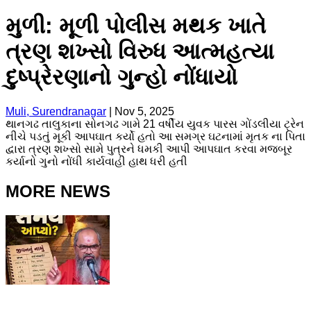
મુળી: મૂળી પોલીસ મથક ખાતે
ત્રણ શખ્સો વિરુધ આત્મહત્યા
દુષ્પ્રેરણાનો ગુન્હો નોંધાયો
Muli, Surendranagar
|
Nov 5, 2025
થાનગઢ તાલુકાના સોનગઢ ગામે 21 વર્ષીય યુવક પારસ ગોંડલીયા ટ્રેન
નીચે પડતું મૂકી આપઘાત કર્યો હતો આ સમગ્ર ઘટનામાં મૃતક ના પિતા
દ્વારા ત્રણ શખ્સો સામે પુત્રને ધમકી આપી આપઘાત કરવા મજબૂર
કર્યાનો ગુનો નોંધી કાર્યવાહી હાથ ધરી હતી
MORE NEWS