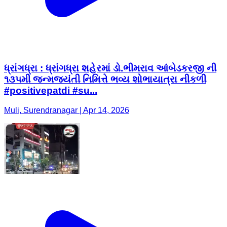
ધ્રાંગધ્રા : ધ્રાંગધ્રા શહેરમાં ડો.ભીમરાવ આંબેડકરજી ની
૧૩૫મી જન્મજયંતી નિમિત્તે ભવ્ય શોભાયાત્રા નીકળી
#positivepatdi #su...
Muli, Surendranagar | Apr 14, 2026