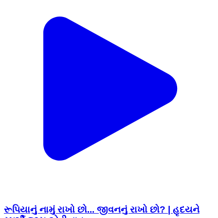
રૂપિયાનું નામું રાખો છો... જીવનનું રાખો છો? | હૃદયને