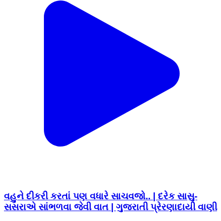
વહુને દીકરી કરતાં પણ વધારે સાચવજો.. | દરેક સાસુ-
સસરાએ સાંભળવા જેવી વાત | ગુજરાતી પ્રેરણાદાયી વાણી