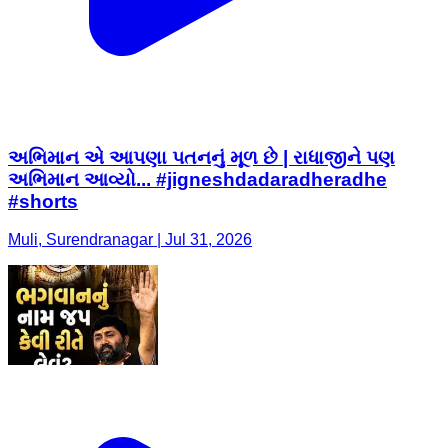
અભિમાન એ આપણા પતનનું મૂળ છે | રાધાજીને પણ
અભિમાન આવ્યો... #jigneshdadaradheradhe
#shorts
Muli, Surendranagar | Jul 31, 2026