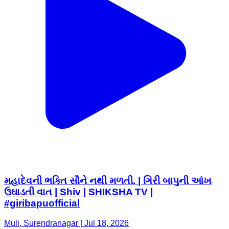
મહાદેવની ભક્તિ સૌને નથી મળતી. | ગિરી બાપુની આંખ
ઉઘાડતી વાત | Shiv | SHIKSHA TV |
#giribapuofficial
Muli, Surendranagar | Jul 18, 2026