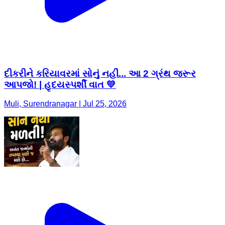
દીકરીને કરિયાવરમાં સોનું નહીં... આ 2 ગ્રંથ જરૂર
આપજો! | હૃદયસ્પર્શી વાત 💛
Muli, Surendranagar | Jul 25, 2026