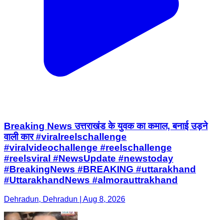
Breaking News उत्तराखंड के युवक का कमाल, बनाई उड़ने
वाली कार #viralreelschallenge
#viralvideochallenge #reelschallenge
#reelsviral #NewsUpdate #newstoday
#BreakingNews #BREAKING #uttarakhand
#UttarakhandNews #almorauttrakhand
Dehradun, Dehradun | Aug 8, 2026