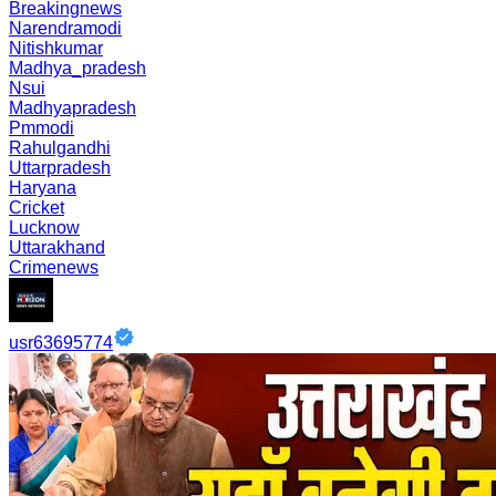
Breakingnews
Narendramodi
Nitishkumar
Madhya_pradesh
Nsui
Madhyapradesh
Pmmodi
Rahulgandhi
Uttarpradesh
Haryana
Cricket
Lucknow
Uttarakhand
Crimenews
usr63695774