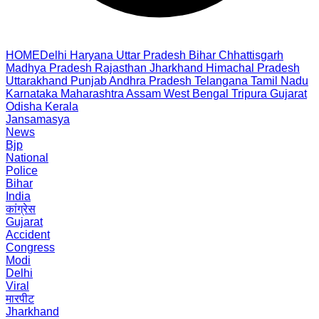
HOME
Delhi
Haryana
Uttar Pradesh
Bihar
Chhattisgarh
Madhya Pradesh
Rajasthan
Jharkhand
Himachal Pradesh
Uttarakhand
Punjab
Andhra Pradesh
Telangana
Tamil Nadu
Karnataka
Maharashtra
Assam
West Bengal
Tripura
Gujarat
Odisha
Kerala
Jansamasya
News
Bjp
National
Police
Bihar
India
कांग्रेस
Gujarat
Accident
Congress
Modi
Delhi
Viral
मारपीट
Jharkhand