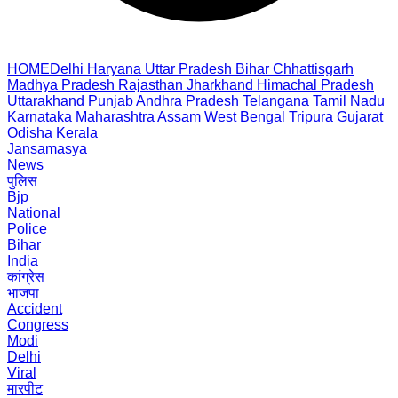
HOME
Delhi
Haryana
Uttar Pradesh
Bihar
Chhattisgarh
Madhya Pradesh
Rajasthan
Jharkhand
Himachal Pradesh
Uttarakhand
Punjab
Andhra Pradesh
Telangana
Tamil Nadu
Karnataka
Maharashtra
Assam
West Bengal
Tripura
Gujarat
Odisha
Kerala
Jansamasya
News
पुलिस
Bjp
National
Police
Bihar
India
कांग्रेस
भाजपा
Accident
Congress
Modi
Delhi
Viral
मारपीट