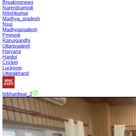
Breakingnews
Narendramodi
Nitishkumar
Madhya_pradesh
Nsui
Madhyapradesh
Pmmodi
Rahulgandhi
Uttarpradesh
Haryana
Hardoi
Cricket
Lucknow
Uttarakhand
hrbhardwaj_2