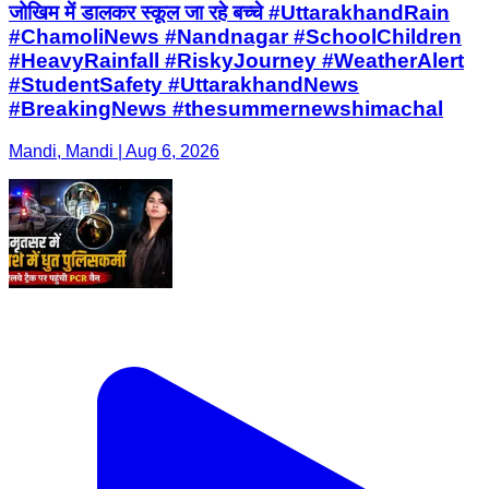
जोखिम में डालकर स्कूल जा रहे बच्चे #UttarakhandRain
#ChamoliNews #Nandnagar #SchoolChildren
#HeavyRainfall #RiskyJourney #WeatherAlert
#StudentSafety #UttarakhandNews
#BreakingNews #thesummernewshimachal
Mandi, Mandi | Aug 6, 2026