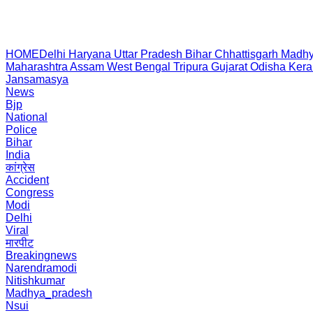
HOME
Delhi
Haryana
Uttar Pradesh
Bihar
Chhattisgarh
Madhy
Maharashtra
Assam
West Bengal
Tripura
Gujarat
Odisha
Kera
Jansamasya
News
Bjp
National
Police
Bihar
India
कांग्रेस
Accident
Congress
Modi
Delhi
Viral
मारपीट
Breakingnews
Narendramodi
Nitishkumar
Madhya_pradesh
Nsui