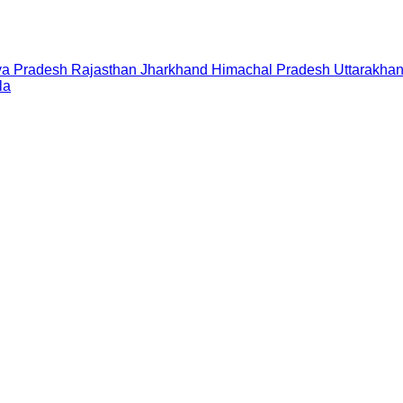
a Pradesh
Rajasthan
Jharkhand
Himachal Pradesh
Uttarakha
la