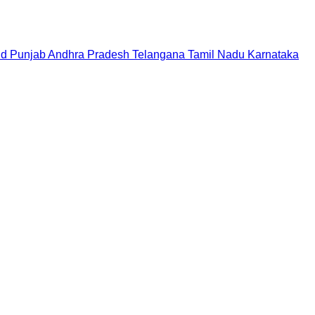
nd
Punjab
Andhra Pradesh
Telangana
Tamil Nadu
Karnataka