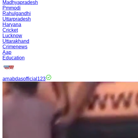
Madhyapradesh
Pmmodi
Rahulgandhi
Uttarpradesh
Haryana
Cricket
Lucknow
Uttarakhand
Crimenews
Aap
Education
arnabdasofficial123