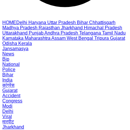
HOME
Delhi
Haryana
Uttar Pradesh
Bihar
Chhattisgarh
Madhya Pradesh
Rajasthan
Jharkhand
Himachal Pradesh
Uttarakhand
Punjab
Andhra Pradesh
Telangana
Tamil Nadu
Karnataka
Maharashtra
Assam
West Bengal
Tripura
Gujarat
Odisha
Kerala
Jansamasya
News
Bjp
National
Police
Bihar
India
कांग्रेस
Gujarat
Accident
Congress
Modi
Delhi
Viral
मारपीट
Jharkhand