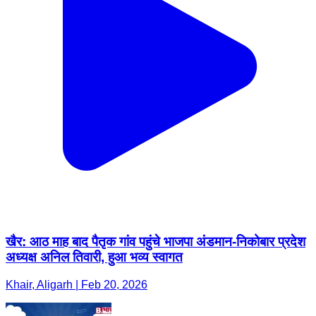
खैर: आठ माह बाद पैतृक गांव पहुंचे भाजपा अंडमान-निकोबार प्रदेश
अध्यक्ष अनिल तिवारी, हुआ भव्य स्वागत
Khair, Aligarh | Feb 20, 2026