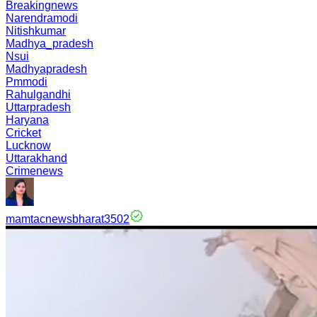
Breakingnews
Narendramodi
Nitishkumar
Madhya_pradesh
Nsui
Madhyapradesh
Pmmodi
Rahulgandhi
Uttarpradesh
Haryana
Cricket
Lucknow
Uttarakhand
Crimenews
mamtacnewsbharat3502