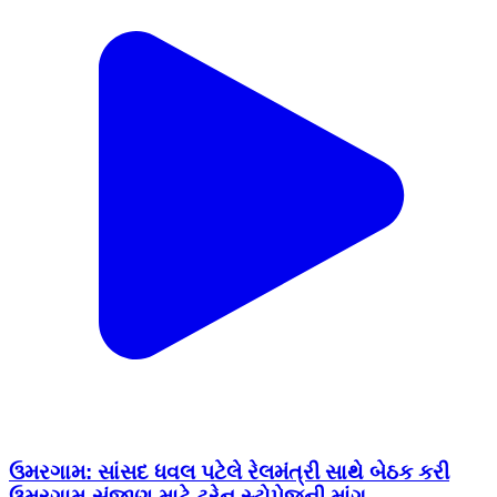
ઉમરગામ: સાંસદ ધવલ પટેલે રેલમંત્રી સાથે બેઠક કરી
ઉમરગામ-સંજાણ માટે ટ્રેન સ્ટોપેજની માંગ