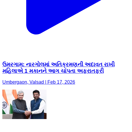
ઉમરગામ: નારગોલમાં અતિક્રમણની અદાવત રાખી
મહિલાએ 1 મકાનને આગ ચાંપતા અફરાતફરી
Umbergaon, Valsad | Feb 17, 2026