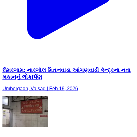
ઉમરગામ: નારગોલ મિતનવાડા આંગણવાડી કેન્દ્રના નવા
મકાનનું લોકાર્પણ
Umbergaon, Valsad | Feb 18, 2026