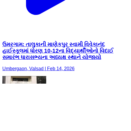
ઉમરગામ: તાલુકાની માણેકપુર સ્વામી વિવેકાનંદ
હાઈસ્કૂલમાં ધોરણ 10-12ના વિદ્યાર્થીઓનો વિદાઈ
સમારંભ ધારાસભ્યના અધ્યક્ષ સ્થાને યોજાયો
Umbergaon, Valsad | Feb 14, 2026