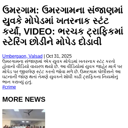
ઉમરગામ: ઉમરગામના સંજાણમાં
યુવકે મોપેડમાં ખતરનાક સ્ટંટ
કર્યાં, VIDEO: ભરચક ટ્રાફિકમાં
સ્ટેરિંગ છોડીને મોપેડ દોડાવી
Umbergaon, Valsad
|
Oct 31, 2025
ઉમરગામના સંજાણમાં એક યુવક મોપેડમાં ખતરનાક સ્ટંટ કરતો
હોવાનો વીડિયો વાયરલ થયો છે. આ વીડિયોમાં યુવક જાહેર માર્ગ પર
મોપેડ પર જીવલેણ સ્ટંટ કરતો જોવા મળે છે. ઉમરગામ પોલીસને આ
ઘટનાની જાણ થતાં તેમણે યુવકને શોધી કાઢી ટ્રાફિકના નિયમોનું
ભાન કરાવ્યું હતું.
#
crime
MORE NEWS