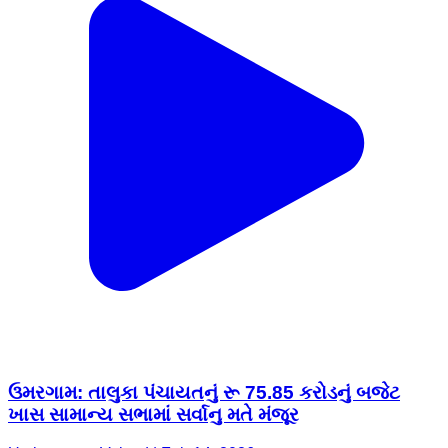
ઉમરગામ: તાલુકા પંચાયતનું રૂ 75.85 કરોડનું બજેટ
ખાસ સામાન્ય સભામાં સર્વાનુ મતે મંજૂર