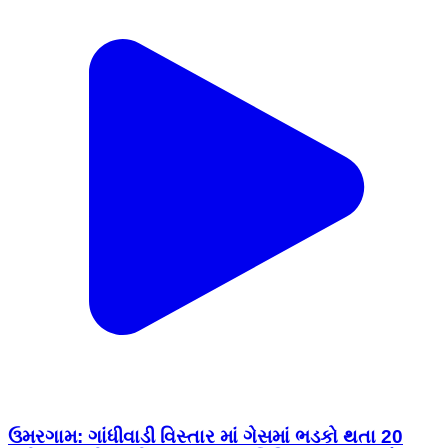
ઉમરગામ: ગાંધીવાડી વિસ્તાર માં ગેસમાં ભડકો થતા 20