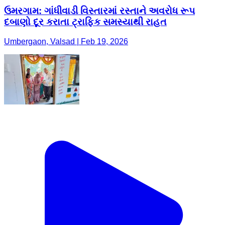
ઉમરગામ: ગાંધીવાડી વિસ્તારમાં રસ્તાને અવરોધ રૂપ
દબાણો દૂર કરાતા ટ્રાફિક સમસ્યાથી રાહત
Umbergaon, Valsad | Feb 19, 2026