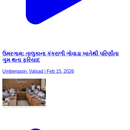
ઉમરગામ: તાલુકાના કંકરાળી ગોવાડા ખાતેથી પરિણીતા
ગુમ થતા ફરિયાદ
Umbergaon, Valsad | Feb 15, 2026