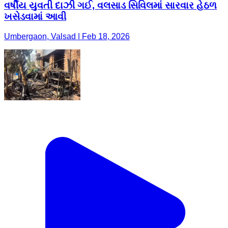
વર્ષીય યુવતી દાઝી ગઈ, વલસાડ સિવિલમાં સારવાર હેઠળ
ખસેડવામાં આવી
Umbergaon, Valsad | Feb 18, 2026