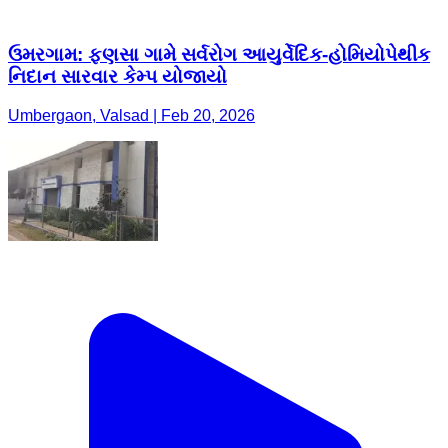
ઉમરગામ: ફણસા ગામે સર્વરોગ આયુર્વેદિક-હોમિયોપેથીક
નિદાન સારવાર કેમ્પ યોજાયો
Umbergaon, Valsad | Feb 20, 2026