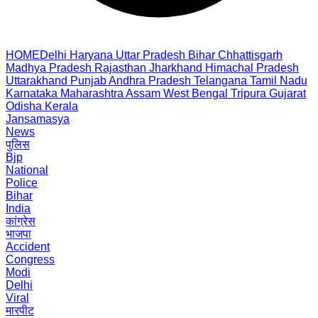
HOME
Delhi
Haryana
Uttar Pradesh
Bihar
Chhattisgarh
Madhya Pradesh
Rajasthan
Jharkhand
Himachal Pradesh
Uttarakhand
Punjab
Andhra Pradesh
Telangana
Tamil Nadu
Karnataka
Maharashtra
Assam
West Bengal
Tripura
Gujarat
Odisha
Kerala
Jansamasya
News
पुलिस
Bjp
National
Police
Bihar
India
कांग्रेस
भाजपा
Accident
Congress
Modi
Delhi
Viral
मारपीट