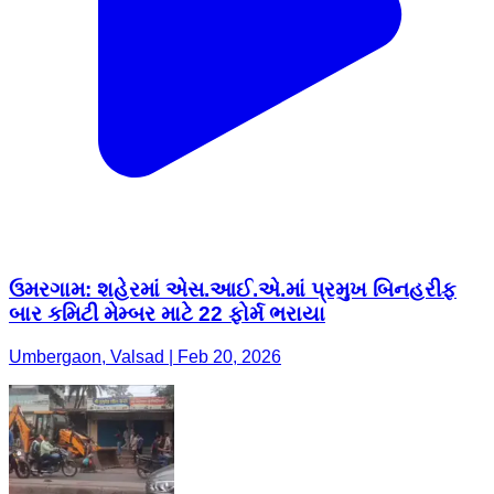
ઉમરગામ: શહેરમાં એસ.આઈ.એ.માં પ્રમુખ બિનહરીફ
બાર કમિટી મેમ્બર માટે 22 ફોર્મ ભરાયા
Umbergaon, Valsad | Feb 20, 2026