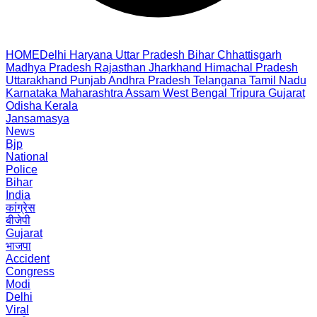
HOME
Delhi
Haryana
Uttar Pradesh
Bihar
Chhattisgarh
Madhya Pradesh
Rajasthan
Jharkhand
Himachal Pradesh
Uttarakhand
Punjab
Andhra Pradesh
Telangana
Tamil Nadu
Karnataka
Maharashtra
Assam
West Bengal
Tripura
Gujarat
Odisha
Kerala
Jansamasya
News
Bjp
National
Police
Bihar
India
कांग्रेस
बीजेपी
Gujarat
भाजपा
Accident
Congress
Modi
Delhi
Viral