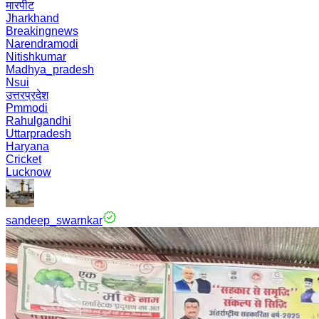
मारपीट
Jharkhand
Breakingnews
Narendramodi
Nitishkumar
Madhya_pradesh
Nsui
उत्तरप्रदेश
Pmmodi
Rahulgandhi
Uttarpradesh
Haryana
Cricket
Lucknow
sandeep_swarnkar