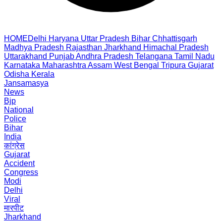
HOME
Delhi
Haryana
Uttar Pradesh
Bihar
Chhattisgarh
Madhya Pradesh
Rajasthan
Jharkhand
Himachal Pradesh
Uttarakhand
Punjab
Andhra Pradesh
Telangana
Tamil Nadu
Karnataka
Maharashtra
Assam
West Bengal
Tripura
Gujarat
Odisha
Kerala
Jansamasya
News
Bjp
National
Police
Bihar
India
कांग्रेस
Gujarat
Accident
Congress
Modi
Delhi
Viral
मारपीट
Jharkhand