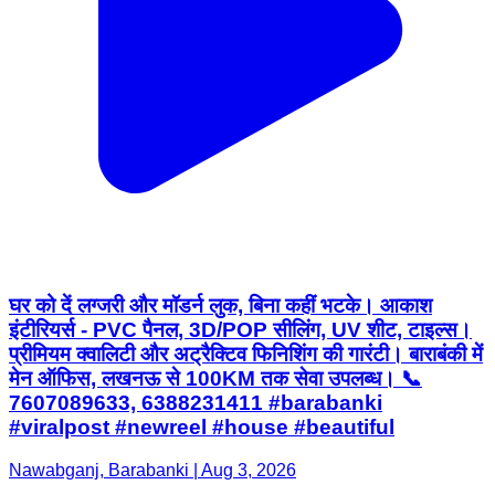
घर को दें लग्जरी और मॉडर्न लुक, बिना कहीं भटके। आकाश
इंटीरियर्स - PVC पैनल, 3D/POP सीलिंग, UV शीट, टाइल्स।
प्रीमियम क्वालिटी और अट्रैक्टिव फिनिशिंग की गारंटी। बाराबंकी में
मेन ऑफिस, लखनऊ से 100KM तक सेवा उपलब्ध। 📞
7607089633, 6388231411 #barabanki
#viralpost #newreel #house #beautiful
Nawabganj, Barabanki | Aug 3, 2026