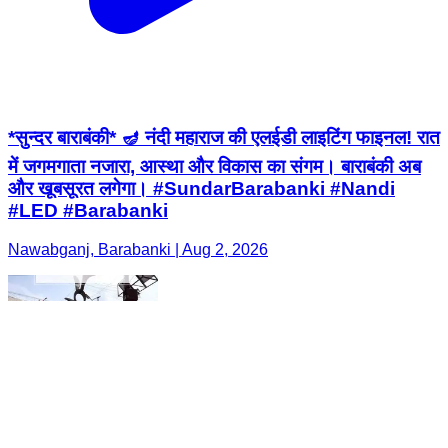
*सुन्दर बाराबंकी* 🪔 नंदी महाराज की एलईडी लाइटिंग फाइनल! रात
में जगमगाता नजारा, आस्था और विकास का संगम। बाराबंकी अब
और खूबसूरत लगेगा। #SundarBarabanki #Nandi
#LED #Barabanki
Nawabganj, Barabanki | Aug 2, 2026