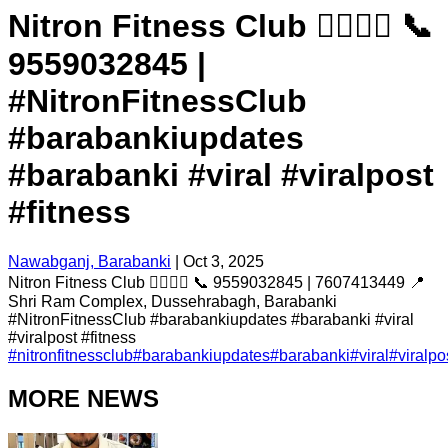
Nitron Fitness Club 🤼‍♂️🏋️‍♂️ 📞
9559032845 |
#NitronFitnessClub
#barabankiupdates
#barabanki #viral #viralpost
#fitness
Nawabganj, Barabanki
|
Oct 3, 2025
Nitron Fitness Club 🤼‍♂️🏋️‍♂️ 📞 9559032845 | 7607413449 📍
Shri Ram Complex, Dussehrabagh, Barabanki
#NitronFitnessClub #barabankiupdates #barabanki #viral
#viralpost #fitness
#
nitronfitnessclub
#
barabankiupdates
#
barabanki
#
viral
#
viralpo
MORE NEWS