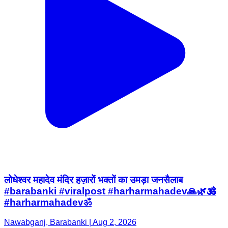
लोधेश्वर महादेव मंदिर हज़ारों भक्तों का उमड़ा जनसैलाब
#barabanki #viralpost #harharmahadev🙏🌿🕉️
#harharmahadevॐ
Nawabganj, Barabanki | Aug 2, 2026