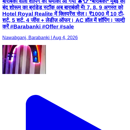
बाराबंकी वालों शॉपिंग का धमाका आ गया 🔥👕 *बाराबंकी* मुंबई का
बंद शोरूम का ब्रांडेड स्टॉक अब बाराबंकी में! 7, 8, 9 अगस्त को
Hotel Royal Realite में क्लियरेंस सेल। ₹1000 में 10 टी-
शर्ट, 5 शर्ट, 4 जींस + लेडीज़ ऑफर। AC हॉल में शॉपिंग। जल्दी
करें #Barabanki #Offer #sale
Nawabganj, Barabanki | Aug 4, 2026