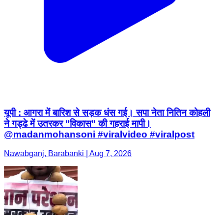
यूपी : आगरा में बारिश से सड़क धंस गई। सपा नेता नितिन कोहली
ने गड्ढे में उतरकर "विकास" की गहराई मापी।
@madanmohansoni #viralvideo #viralpost
Nawabganj, Barabanki | Aug 7, 2026