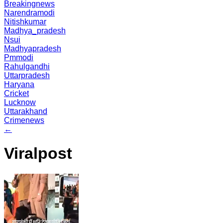
Breakingnews
Narendramodi
Nitishkumar
Madhya_pradesh
Nsui
Madhyapradesh
Pmmodi
Rahulgandhi
Uttarpradesh
Haryana
Cricket
Lucknow
Uttarakhand
Crimenews
←
Viralpost