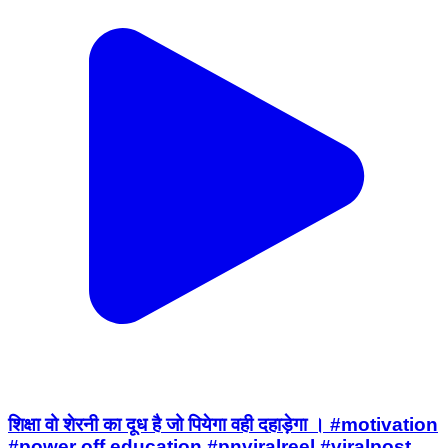
शिक्षा वो शेरनी का दूध है जो पियेगा वही दहाड़ेगा । #motivation
#power off education #pnviralreel #viralpost