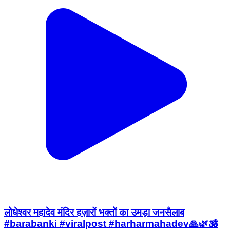
लोधेश्वर महादेव मंदिर हज़ारों भक्तों का उमड़ा जनसैलाब
#barabanki #viralpost #harharmahadev🙏🌿🕉️