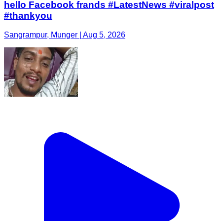
hello Facebook frands #LatestNews #viralpost
#thankyou
Sangrampur, Munger | Aug 5, 2026