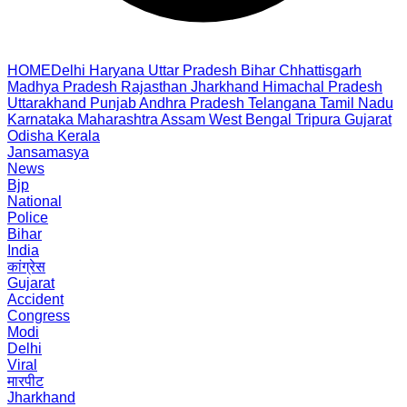
HOME
Delhi
Haryana
Uttar Pradesh
Bihar
Chhattisgarh
Madhya Pradesh
Rajasthan
Jharkhand
Himachal Pradesh
Uttarakhand
Punjab
Andhra Pradesh
Telangana
Tamil Nadu
Karnataka
Maharashtra
Assam
West Bengal
Tripura
Gujarat
Odisha
Kerala
Jansamasya
News
Bjp
National
Police
Bihar
India
कांग्रेस
Gujarat
Accident
Congress
Modi
Delhi
Viral
मारपीट
Jharkhand