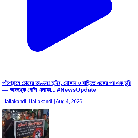
পাঁচগ্রামে চোরের তাণ্ডব! মন্দির, দোকান ও বাড়িতে একের পর এক চুরি
— আতঙ্কে গোটা এলাকা... #NewsUpdate
Hailakandi, Hailakandi | Aug 4, 2026