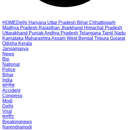
HOME
Delhi
Haryana
Uttar Pradesh
Bihar
Chhattisgarh
Madhya Pradesh
Rajasthan
Jharkhand
Himachal Pradesh
Uttarakhand
Punjab
Andhra Pradesh
Telangana
Tamil Nadu
Karnataka
Maharashtra
Assam
West Bengal
Tripura
Gujarat
Odisha
Kerala
Jansamasya
News
Bjp
National
Police
Bihar
India
कांग्रेस
Accident
Congress
Modi
Delhi
Viral
मारपीट
Breakingnews
Narendramodi