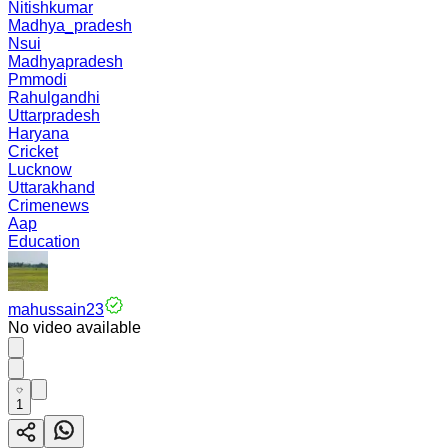
Nitishkumar
Madhya_pradesh
Nsui
Madhyapradesh
Pmmodi
Rahulgandhi
Uttarpradesh
Haryana
Cricket
Lucknow
Uttarakhand
Crimenews
Aap
Education
mahussain23
No video available
1