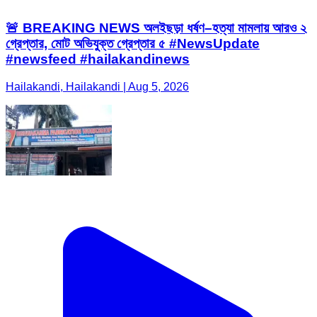
🚨 BREAKING NEWS অলইছড়া ধর্ষণ–হত্যা মামলায় আরও ২
গ্রেপ্তার, মোট অভিযুক্ত গ্রেপ্তার ৫ #NewsUpdate
#newsfeed #hailakandinews
Hailakandi, Hailakandi | Aug 5, 2026