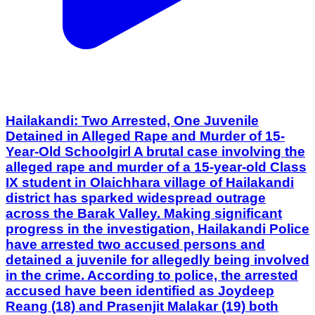
Hailakandi: Two Arrested, One Juvenile
Detained in Alleged Rape and Murder of 15-
Year-Old Schoolgirl A brutal case involving the
alleged rape and murder of a 15-year-old Class
IX student in Olaichhara village of Hailakandi
district has sparked widespread outrage
across the Barak Valley. Making significant
progress in the investigation, Hailakandi Police
have arrested two accused persons and
detained a juvenile for allegedly being involved
in the crime. According to police, the arrested
accused have been identified as Joydeep
Reang (18) and Prasenjit Malakar (19) both
residents of Nagachhara village, which is
adjacent to Olaichhara village. Preliminary
police investigations indicate that the accused
allegedly sexually assaulted the Class IX
student before murdering her in a particularly