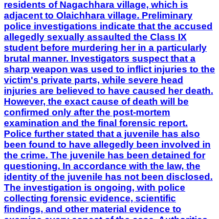
brutal manner. Investigators suspect that a
sharp weapon was used to inflict injuries to the
victim's private parts, while severe head
injuries are believed to have caused her death.
However, the exact cause of death will be
confirmed only after the post-mortem
examination and the final forensic report.
Police further stated that a juvenile has also
been found to have allegedly been involved in
the crime. The juvenile has been detained for
questioning. In accordance with the law, the
identity of the juvenile has not been disclosed.
The investigation is ongoing, with police
collecting forensic evidence, scientific
findings, and other material evidence to
examine every aspect of the case. Authorities
have stated that strict legal action will be taken
against those found responsible. The incident
has triggered widespread grief and anger
across the Barak Valley. Various social
organisations, student and youth groups,