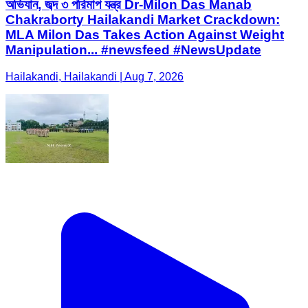
অভিযান, জব্দ ৩ পরিমাপ যন্ত্র Dr-Milon Das Manab
Chakraborty Hailakandi Market Crackdown:
MLA Milon Das Takes Action Against Weight
Manipulation... #newsfeed #NewsUpdate
Hailakandi, Hailakandi | Aug 7, 2026