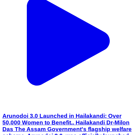
Arunodoi 3.0 Launched in Hailakandi; Over
50,000 Women to Benefit.. Hailakandi Dr-Milon
Das The Assam Government's flagship welfare
scheme, Arunodoi 3.0, was officially launched
on Friday in Hailakandi district along with the
rest of the state. More than 50,000 women in
the district are expected to benefit from the
upgraded scheme.