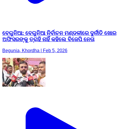
ବେଗୁନିଆ: ବେଗୁନିଆ ନିର୍ବାଚନ ମଣ୍ଡଳୀରେ ଦୁର୍ନୀତି ଖୋର
ଅଫିସରଙ୍କୁ ତ୍ରାହି ନାହିଁ କହିଲେ ବିଜେପି ନେତା
Begunia, Khordha | Feb 5, 2026