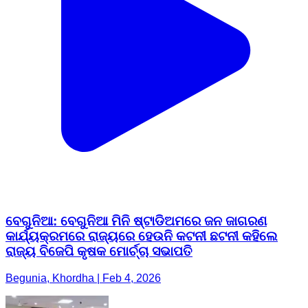
ବେଗୁନିଆ: ବେଗୁନିଆ ମିନି ଷ୍ଟାଡିଅମରେ ଜନ ଜାଗରଣ
କାର୍ଯ୍ୟକ୍ରମରେ ରାଜ୍ୟରେ ହେଉନି କଟନୀ ଛଟନୀ କହିଲେ
ରାଜ୍ୟ ବିଜେପି କୃଷକ ମୋର୍ଚ୍ଚା ସଭାପତି
Begunia, Khordha | Feb 4, 2026