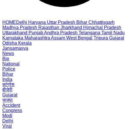
HOME
Delhi
Haryana
Uttar Pradesh
Bihar
Chhattisgarh
Madhya Pradesh
Rajasthan
Jharkhand
Himachal Pradesh
Uttarakhand
Punjab
Andhra Pradesh
Telangana
Tamil Nadu
Karnataka
Maharashtra
Assam
West Bengal
Tripura
Gujarat
Odisha
Kerala
Jansamasya
News
Bjp
National
Police
Bihar
India
कांग्रेस
बीजेपी
Gujarat
भाजपा
Accident
Congress
Modi
Delhi
Viral