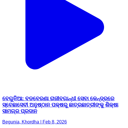
ବେଗୁନିଆ: ବଡବେରଣା ରାଜୀବଗାନ୍ଧୀ ସେବା କେନ୍ଦ୍ରରେ
ସ୍ବେଛାସେବୀ ଅନୁଷ୍ଠାନ ପକ୍ଷରୁ ଛାତ୍ରଛାତ୍ରୀଙ୍କୁ ଶିକ୍ଷା
ସାମଗ୍ର ପ୍ରଦାନ
Begunia, Khordha | Feb 8, 2026