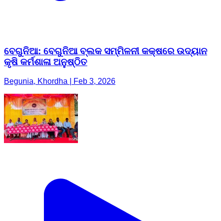
ବେଗୁନିଆ: ବେଗୁନିଆ ବ୍ଲକ ସମ୍ମିଳନୀ କକ୍ଷରେ ଉଦ୍ୟାନ
କୃଷି କର୍ମଶାଳା ଅନୁଷ୍ଠିତ
Begunia, Khordha | Feb 3, 2026