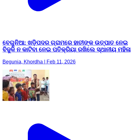
ବେଗୁନିଆ: ଖଡ଼ିପଦର ଗ୍ରାମରେ ହାତୀଙ୍କ ଉତ୍ପାତ ନେଇ
ବିଜୁଳି ନ କାଟିବା ନେଇ ପତିକ୍ରିୟା ରଖିଲେ ସ୍ଥାନୀୟ ମହିଳା
Begunia, Khordha | Feb 11, 2026