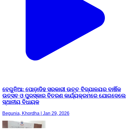
ବେଗୁନିଆ: ପୋଡ଼ାଡିହ ସରକାରୀ ଉଚ୍ଚ ବିଦ୍ୟାଳୟର ବାର୍ଷିକ
ଉତ୍ସବ ଓ ପୁରସ୍କାର ବିତରଣ କାର୍ଯ୍ୟକ୍ରମରେ ଯୋଗଦେଲେ
ସ୍ଥାନୀୟ ବିଧାୟକ
Begunia, Khordha | Jan 29, 2026