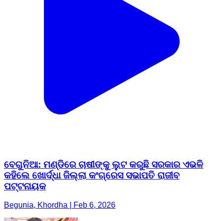
ବେଗୁନିଆ: ମଣ୍ଡିରେ ଚାଷୀଙ୍କୁ ଲୁଟ କରୁଛି ସରକାର ଏଭଳି
କହିଲେ ଖୋର୍ଦ୍ଧା ଜିଲ୍ଲା କଂଗ୍ରେସ ସଭାପତି ରାଜୀବ
ପଟ୍ଟନାୟକ
Begunia, Khordha | Feb 6, 2026