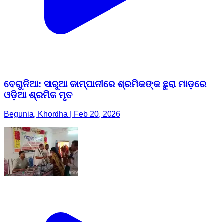
ବେଗୁନିଆ: ସାରୁଆ କାମ୍ପାନୀରେ ଶ୍ରମିକଙ୍କ ଛୁରା ମାଡ଼ରେ
ଓଡ଼ିଆ ଶ୍ରମିକ ମୃତ
Begunia, Khordha | Feb 20, 2026