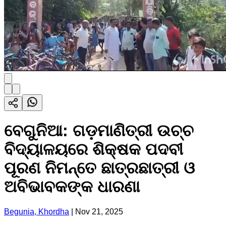
ବେଗୁନିଆ: ଗଡ଼ମାଣିତ୍ରୀ ଉଚ୍ଚ
ବିଦ୍ୟାଳୟରେ ଶିକ୍ଷକ ପଦବୀ
ପୂରଣ ନିମନ୍ତେ ଛାତ୍ରଛାତ୍ରୀ ଓ
ଅବିଭାବକଙ୍କ ଧାରଣା
Begunia, Khordha
|
Nov 21, 2025