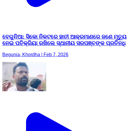
ବେଗୁନିଆ: ସିକୋ ନିକଟରେ ହାତୀ ଆକ୍ରମାଣରେ ଜଣେ ମୃତ୍ୟୁ
ନେଇ ପତିକ୍ରିୟା ରଖିଲେ ସ୍ଥାନୀୟ ସରପଞ୍ଚଙ୍କ ପ୍ରତିନଧି
Begunia, Khordha | Feb 7, 2026