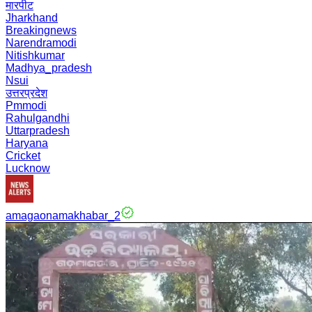
मारपीट
Jharkhand
Breakingnews
Narendramodi
Nitishkumar
Madhya_pradesh
Nsui
उत्तरप्रदेश
Pmmodi
Rahulgandhi
Uttarpradesh
Haryana
Cricket
Lucknow
amagaonamakhabar_2