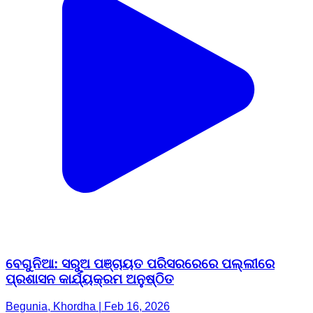
ବେଗୁନିଆ: ସରୁଅ ପଞ୍ଚାୟତ ପରିସରରେରେ ପଲ୍ଲୀରେ
ପ୍ରଶାସନ କାର୍ଯ୍ୟକ୍ରମ ଅନୁଷ୍ଠିତ
Begunia, Khordha | Feb 16, 2026