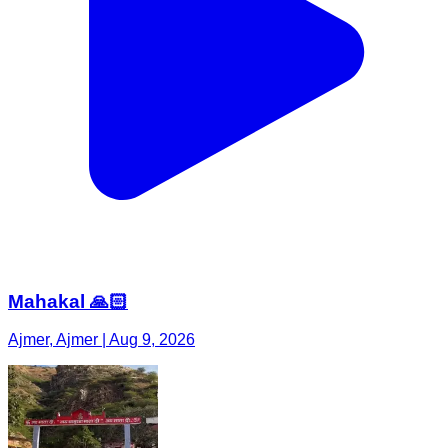
Mahakal 🙏🏻
Ajmer, Ajmer | Aug 9, 2026