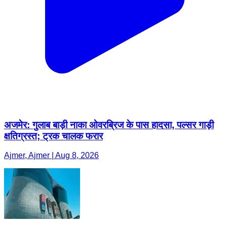
अजमेर: गुलाब बाड़ी नाका ओवरब्रिज के पास हादसा, पल्सर गाड़ी
क्षतिग्रस्त; ट्रक चालक फरार
Ajmer, Ajmer | Aug 8, 2026