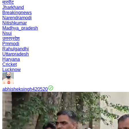
मारपीट
Jharkhand
Breakingnews
Narendramodi
Nitishkumar
Madhya_pradesh
Nsui
उत्तरप्रदेश
Pmmodi
Rahulgandhi
Uttarpradesh
Haryana
Cricket
Lucknow
abhisheksingh420520