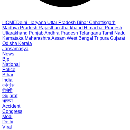
HOME
Delhi
Haryana
Uttar Pradesh
Bihar
Chhattisgarh
Madhya Pradesh
Rajasthan
Jharkhand
Himachal Pradesh
Uttarakhand
Punjab
Andhra Pradesh
Telangana
Tamil Nadu
Karnataka
Maharashtra
Assam
West Bengal
Tripura
Gujarat
Odisha
Kerala
Jansamasya
News
Bjp
National
Police
Bihar
India
कांग्रेस
बीजेपी
Gujarat
भाजपा
Accident
Congress
Modi
Delhi
Viral