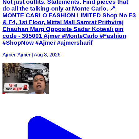
Not just outfits. Statements. Find pieces that
do all the talking-only at Monte Carlo. 📍
MONTE CARLO FASHION LIMITED Shop No F3
& F4, 1st Floor, Mittal Mall Samrat Prithviraj
Chauhan Marg Opposite Sadar Kotwali pin
code - 305001 Ajmer #MonteCarlo #Fashion
#ShopNow #Ajmer #ajmersharif
Ajmer, Ajmer | Aug 8, 2026