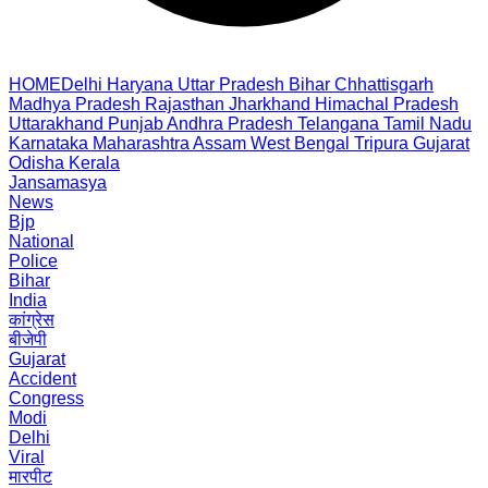
HOME
Delhi
Haryana
Uttar Pradesh
Bihar
Chhattisgarh
Madhya Pradesh
Rajasthan
Jharkhand
Himachal Pradesh
Uttarakhand
Punjab
Andhra Pradesh
Telangana
Tamil Nadu
Karnataka
Maharashtra
Assam
West Bengal
Tripura
Gujarat
Odisha
Kerala
Jansamasya
News
Bjp
National
Police
Bihar
India
कांग्रेस
बीजेपी
Gujarat
Accident
Congress
Modi
Delhi
Viral
मारपीट