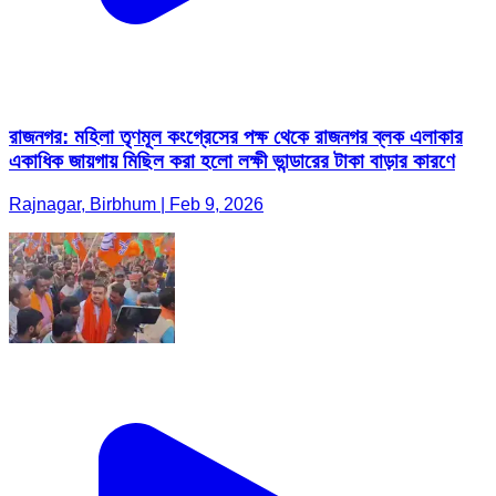
রাজনগর: মহিলা তৃণমূল কংগ্রেসের পক্ষ থেকে রাজনগর ব্লক এলাকার
একাধিক জায়গায় মিছিল করা হলো লক্ষী ভান্ডারের টাকা বাড়ার কারণে
Rajnagar, Birbhum | Feb 9, 2026