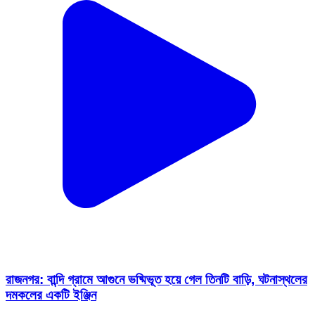
রাজনগর: বান্দি গ্রামে আগুনে ভষ্মিভূত হয়ে গেল তিনটি বাড়ি, ঘটনাস্থলের
দমকলের একটি ইঞ্জিন