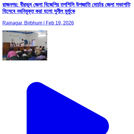
রাজনগর: বীরভূম জেলা বিজেপির তপশিলি উপজাতি মোর্চার জেলা সভাপতি
হিসেবে নবনিযুক্ত করা হলো সুনীল মুর্মুকে
Rajnagar, Birbhum | Feb 19, 2026