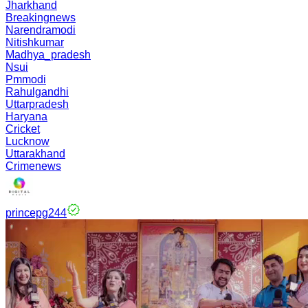
Jharkhand
Breakingnews
Narendramodi
Nitishkumar
Madhya_pradesh
Nsui
Pmmodi
Rahulgandhi
Uttarpradesh
Haryana
Cricket
Lucknow
Uttarakhand
Crimenews
princepg244