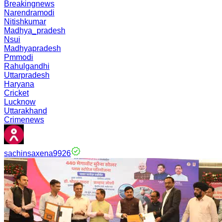
Breakingnews
Narendramodi
Nitishkumar
Madhya_pradesh
Nsui
Madhyapradesh
Pmmodi
Rahulgandhi
Uttarpradesh
Haryana
Cricket
Lucknow
Uttarakhand
Crimenews
sachinsaxena9926