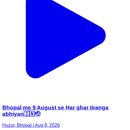
Bhopal me 9 August se Har ghar tiranga
abhiyan🇮🇳🫡
Huzur, Bhopal | Aug 8, 2026