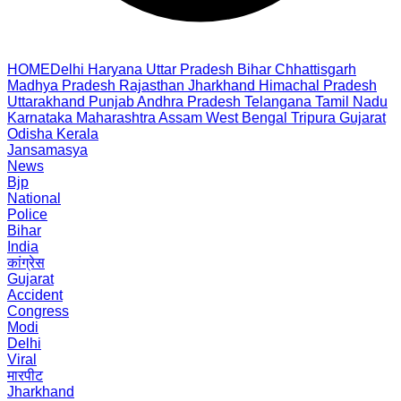
HOME
Delhi
Haryana
Uttar Pradesh
Bihar
Chhattisgarh
Madhya Pradesh
Rajasthan
Jharkhand
Himachal Pradesh
Uttarakhand
Punjab
Andhra Pradesh
Telangana
Tamil Nadu
Karnataka
Maharashtra
Assam
West Bengal
Tripura
Gujarat
Odisha
Kerala
Jansamasya
News
Bjp
National
Police
Bihar
India
कांग्रेस
Gujarat
Accident
Congress
Modi
Delhi
Viral
मारपीट
Jharkhand