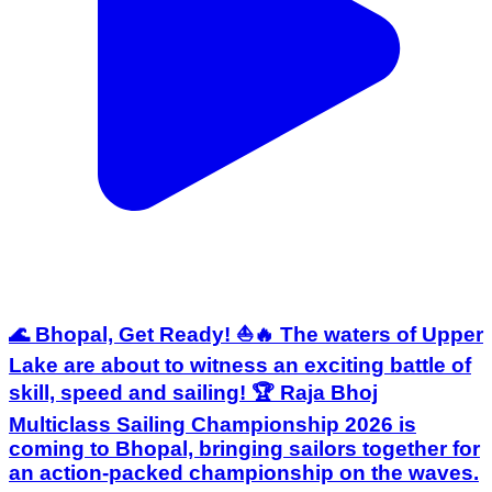
🌊 Bhopal, Get Ready! ⛵🔥 The waters of Upper
Lake are about to witness an exciting battle of
skill, speed and sailing! 🏆 Raja Bhoj
Multiclass Sailing Championship 2026 is
coming to Bhopal, bringing sailors together for
an action-packed championship on the waves.