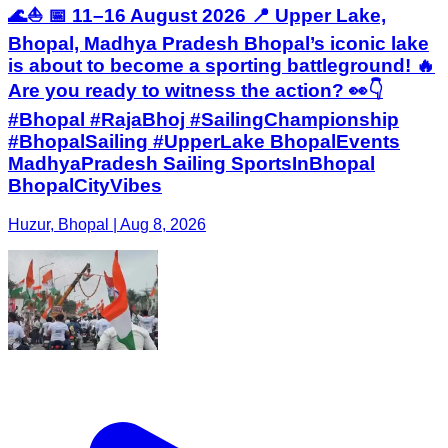
🌊⛵ 📅 11–16 August 2026 📍 Upper Lake,
Bhopal, Madhya Pradesh Bhopal’s iconic lake
is about to become a sporting battleground! 🔥
Are you ready to witness the action? 👀👇
#Bhopal #RajaBhoj #SailingChampionship
#BhopalSailing #UpperLake BhopalEvents
MadhyaPradesh Sailing SportsInBhopal
BhopalCityVibes
Huzur, Bhopal | Aug 8, 2026