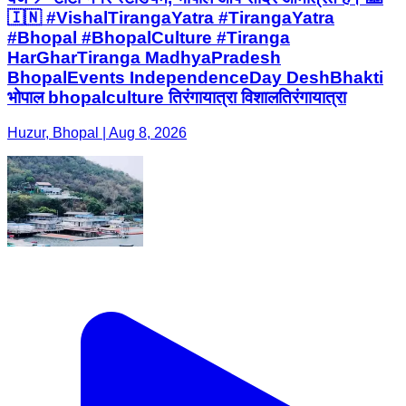
🇮🇳 #VishalTirangaYatra #TirangaYatra
#Bhopal #BhopalCulture #Tiranga
HarGharTiranga MadhyaPradesh
BhopalEvents IndependenceDay DeshBhakti
भोपाल bhopalculture तिरंगायात्रा विशालतिरंगायात्रा
Huzur, Bhopal | Aug 8, 2026