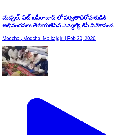
మేడ్చల్: పేట్ బషీరాబాద్ లో పర్వతాధిరోహకుడికి
అభినందనలు తెలియజేసిన ఎమ్మెల్యే కేపీ వివేకానంద
Medchal, Medchal Malkajgiri | Feb 20, 2026