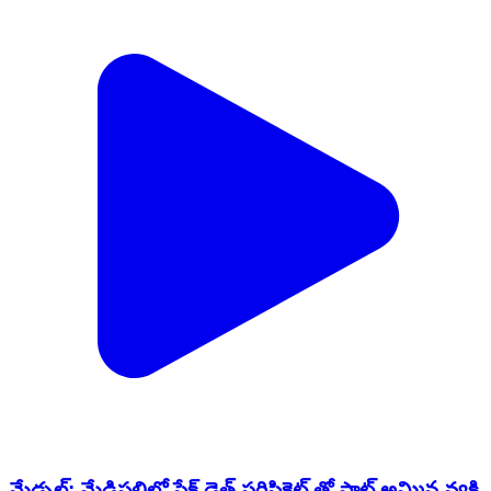
మేడ్చల్: మేడిపల్లిలో ఫేక్ డెత్ సర్టిఫికెట్ తో ఫ్లాట్ అమ్మిన వ్యక్తి