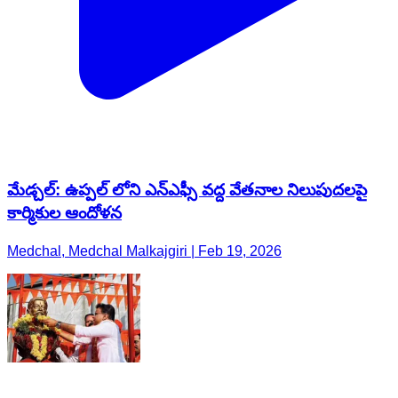
మేడ్చల్: ఉప్పల్ లోని ఎన్ఎఫ్సీ వద్ద వేతనాల నిలుపుదలపై
కార్మికుల ఆందోళన
Medchal, Medchal Malkajgiri | Feb 19, 2026