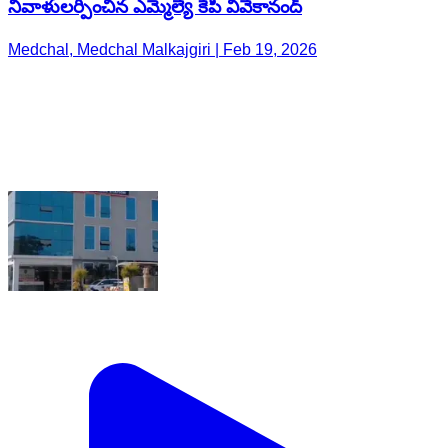
నివాళులర్పించిన ఎమ్మెల్యే కేపీ వివేకానంద్
Medchal, Medchal Malkajgiri | Feb 19, 2026