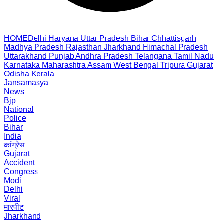
HOME
Delhi
Haryana
Uttar Pradesh
Bihar
Chhattisgarh
Madhya Pradesh
Rajasthan
Jharkhand
Himachal Pradesh
Uttarakhand
Punjab
Andhra Pradesh
Telangana
Tamil Nadu
Karnataka
Maharashtra
Assam
West Bengal
Tripura
Gujarat
Odisha
Kerala
Jansamasya
News
Bjp
National
Police
Bihar
India
कांग्रेस
Gujarat
Accident
Congress
Modi
Delhi
Viral
मारपीट
Jharkhand