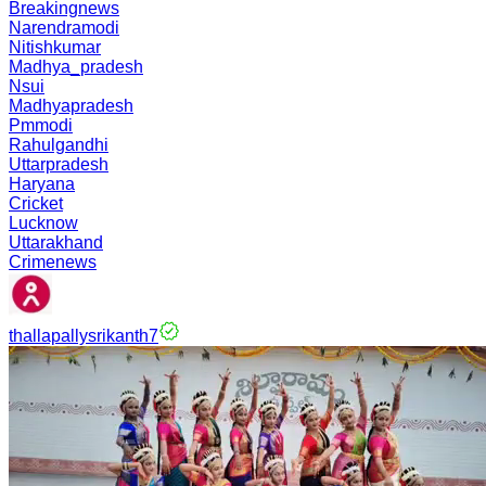
Breakingnews
Narendramodi
Nitishkumar
Madhya_pradesh
Nsui
Madhyapradesh
Pmmodi
Rahulgandhi
Uttarpradesh
Haryana
Cricket
Lucknow
Uttarakhand
Crimenews
thallapallysrikanth7