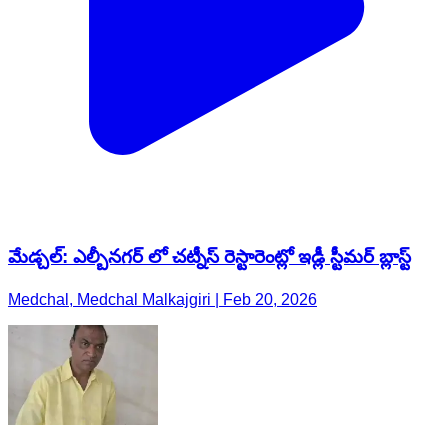
మేడ్చల్: ఎల్బీనగర్ లో చట్నీస్ రెస్టారెంట్లో ఇడ్లీ స్టీమర్ బ్లాస్ట్
Medchal, Medchal Malkajgiri | Feb 20, 2026