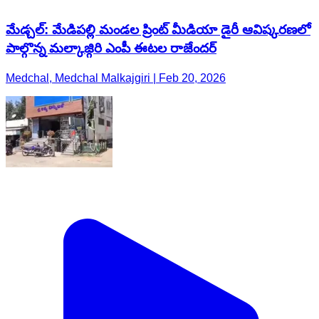
మేడ్చల్: మేడిపల్లి మండల ప్రింట్ మీడియా డైరీ ఆవిష్కరణలో
పాల్గొన్న మల్కాజ్గిరి ఎంపీ ఈటల రాజేందర్
Medchal, Medchal Malkajgiri | Feb 20, 2026