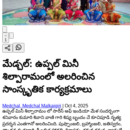
1
మేడ్చల్: ఉప్పల్ మినీ
శిల్పారామంలో అలరించిన
సాంస్కృతిక కార్యక్రమాలు
Medchal, Medchal Malkajgiri
|
Oct 4, 2025
ఉప్పల్ మినీ శిల్పారామం లో సారీస్ అఫ్ ఇండియా మేళ సందర్బంగా
శనివారం కుమారి శివాని వాణి గారి శిష్య బృందం చే కూచిపూడి నృత్య
ప్రదర్శన ఎంతగానో అలరించింది. పుష్పాంజలి, బ్రహ్మాంజలి, జతిస్వరం,