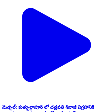
మేడ్చల్: కుత్బుల్లాపూర్ లో చత్రపతి శివాజీ విగ్రహానికి