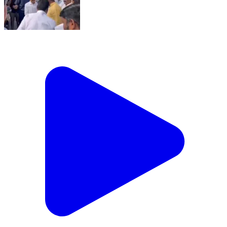
మేడ్చల్: మునిరాబాద్ లో శివాజీ మహారాజ్ చిత్రపటానికి
పూలమాలవేసి నివాళులర్పించిన ఎంపీ ఈటెల రాజేందర్