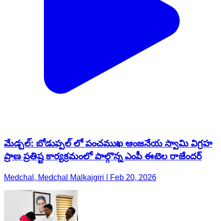
మేడ్చల్: బోడుప్పల్ లో పంచముఖ ఆంజనేయ స్వామి విగ్రహ
ప్రాణ ప్రతిష్ట కార్యక్రమంలో పాల్గొన్న ఎంపీ ఈటెల రాజేందర్
Medchal, Medchal Malkajgiri | Feb 20, 2026