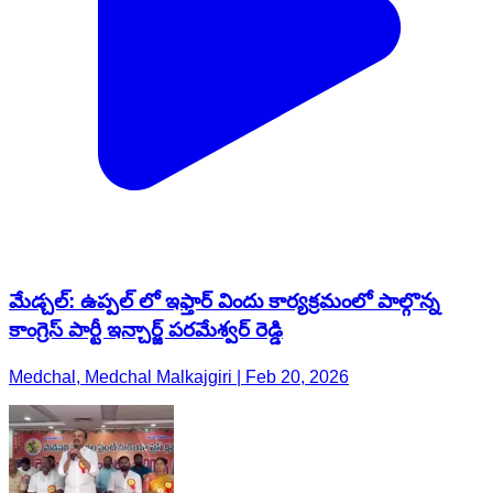
మేడ్చల్: ఉప్పల్ లో ఇఫ్తార్ విందు కార్యక్రమంలో పాల్గొన్న
కాంగ్రెస్ పార్టీ ఇన్చార్జ్ పరమేశ్వర్ రెడ్డి
Medchal, Medchal Malkajgiri | Feb 20, 2026