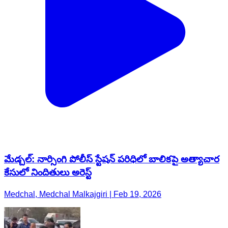
మేడ్చల్: నార్సింగి పోలీస్ స్టేషన్ పరిధిలో బాలికపై అత్యాచార
కేసులో నిందితులు అరెస్ట్
Medchal, Medchal Malkajgiri | Feb 19, 2026