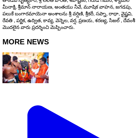
తాండవ నృత్యకారి, శ్రీ లలిత హారతి, శివాష్టకం, గరుడ గమన, శ్యామలే
మీనాక్షి, శ్రీమాన్ నారాయణ, అంతయు నీవే, మూషిక వాహన, జగడపు,
పలుకే బంగారమాయెనా అంశాలను శ్రీ వర్షిణి, శ్రీకరీ, సప్నా, రాధా, వైష్ణవి,
రేవతి , పర్ణిక, ఉద్విత, కావ్య, వెన్నెల, వర్ష, ప్రణయ, శరణ్య, సేజల్ , దేవంశీ
మొదలైన వారు ప్రదర్శించి మెప్పించారు.
MORE NEWS