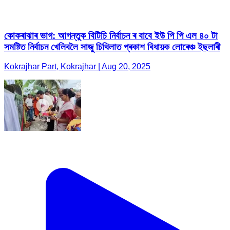
কোকৰাঝাৰ ভাগ: আগন্তুক বিটিচি নিৰ্বাচন ৰ বাবে ইউ পি পি এল ৪০ টা
সমষ্টিত নিৰ্বাচন খেলিবলৈ সাজু চিথিলাত প্ৰকাশ বিধায়ক লোৰেঞ্চ ইছলাৰী
Kokrajhar Part, Kokrajhar | Aug 20, 2025