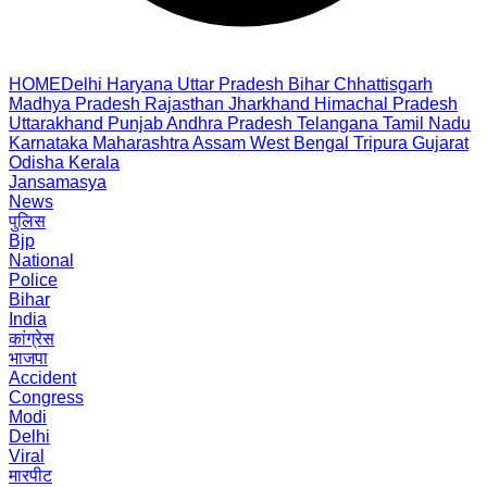
HOME
Delhi
Haryana
Uttar Pradesh
Bihar
Chhattisgarh
Madhya Pradesh
Rajasthan
Jharkhand
Himachal Pradesh
Uttarakhand
Punjab
Andhra Pradesh
Telangana
Tamil Nadu
Karnataka
Maharashtra
Assam
West Bengal
Tripura
Gujarat
Odisha
Kerala
Jansamasya
News
पुलिस
Bjp
National
Police
Bihar
India
कांग्रेस
भाजपा
Accident
Congress
Modi
Delhi
Viral
मारपीट