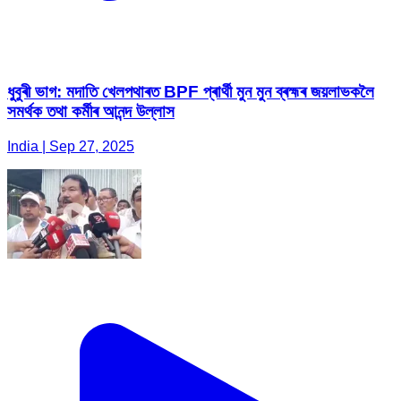
ধুবুৰী ভাগ: মদাতি খেলপথাৰত BPF প্ৰাৰ্থী মুন মুন ব্ৰহ্মৰ জয়লাভকলৈ
সমৰ্থক তথা কৰ্মীৰ আনন্দ উল্লাস
India | Sep 27, 2025