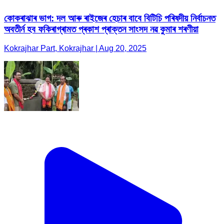
কোকৰাঝাৰ ভাগ: দল আৰু ৰাইজেৰ হেচাৰ বাবে বিটিচি পৰিষদীয় নিৰ্বাচনত
অবতীৰ্ন হব ফকিৰাগ্ৰামত প্ৰকাশ প্ৰাক্তন সাংসদ নৱ কুমাৰ শৰণীয়া
Kokrajhar Part, Kokrajhar | Aug 20, 2025