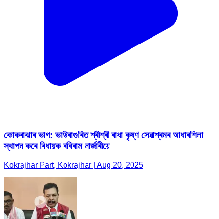
কোকৰাঝাৰ ভাগ: ভাউৰাগুৰিত শ্ৰীশ্ৰী ৰাধা কৃষ্ণ সেৱাশ্ৰমৰ আধাৰশিলা
স্থাপন কৰে বিধায়ক ৰবিৰাম নাৰ্জাৰীয়ে
Kokrajhar Part, Kokrajhar | Aug 20, 2025