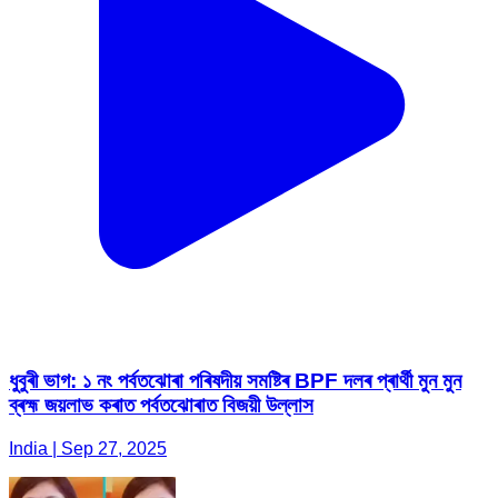
ধুবুৰী ভাগ: ১ নং পৰ্বতঝোৰা পৰিষদীয় সমষ্টিৰ BPF দলৰ প্ৰাৰ্থী মুন মুন
ব্ৰহ্ম জয়লাভ কৰাত পৰ্বতঝোৰাত বিজয়ী উল্লাস
India | Sep 27, 2025