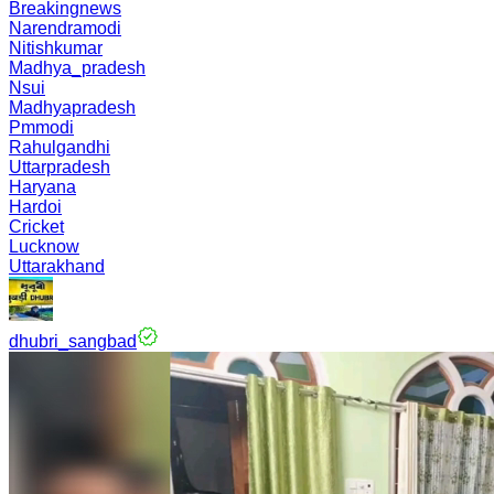
Breakingnews
Narendramodi
Nitishkumar
Madhya_pradesh
Nsui
Madhyapradesh
Pmmodi
Rahulgandhi
Uttarpradesh
Haryana
Hardoi
Cricket
Lucknow
Uttarakhand
dhubri_sangbad