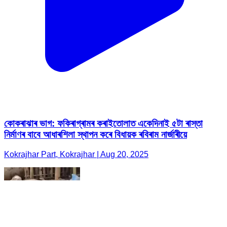
কোকৰাঝাৰ ভাগ: ফকিৰাগ্ৰামৰ কৰাইতোলাত একেদিনাই ৫টা ৰাস্তা
নিৰ্মাণৰ বাবে আধাৰশিলা স্থাপন কৰে বিধায়ক ৰবিৰাম নাৰ্জাৰীয়ে
Kokrajhar Part, Kokrajhar | Aug 20, 2025