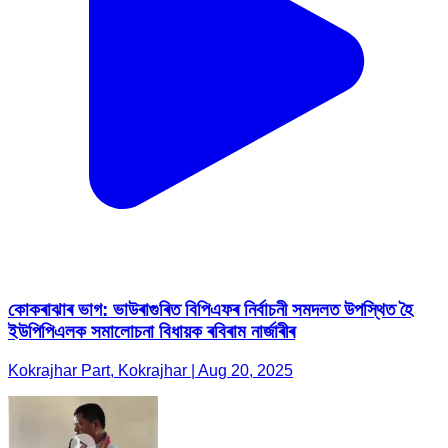
কোকৰাঝাৰ ভাগ: ভাউৰাগুৰিত বিপিএফৰ নিৰ্বাচনী সমদলত উপস্থিত হৈ
ইউপিপিএলক সমালোচনা বিধায়ক ৰবিৰাম নাৰ্জাৰীৰ
Kokrajhar Part, Kokrajhar | Aug 20, 2025