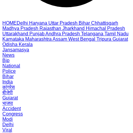
HOME
Delhi
Haryana
Uttar Pradesh
Bihar
Chhattisgarh
Madhya Pradesh
Rajasthan
Jharkhand
Himachal Pradesh
Uttarakhand
Punjab
Andhra Pradesh
Telangana
Tamil Nadu
Karnataka
Maharashtra
Assam
West Bengal
Tripura
Gujarat
Odisha
Kerala
Jansamasya
News
Bjp
National
Police
Bihar
India
कांग्रेस
बीजेपी
Gujarat
भाजपा
Accident
Congress
Modi
Delhi
Viral