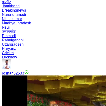
मारपीट
Jharkhand
Breakingnews
Narendramodi
Nitishkumar
Madhya_pradesh
Nsui
उत्तरप्रदेश
Pmmodi
Rahulgandhi
Uttarpradesh
Haryana
Cricket
Lucknow
roshan62533