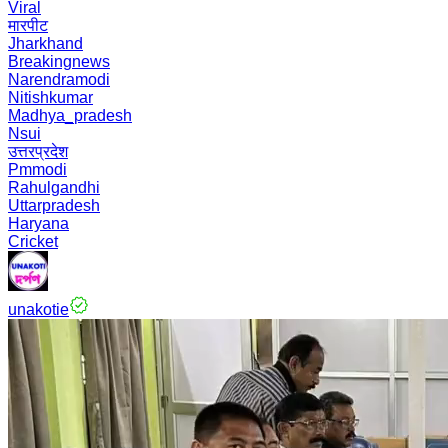
Viral
मारपीट
Jharkhand
Breakingnews
Narendramodi
Nitishkumar
Madhya_pradesh
Nsui
उत्तरप्रदेश
Pmmodi
Rahulgandhi
Uttarpradesh
Haryana
Cricket
unakotie