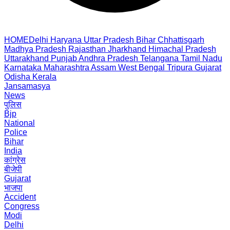
HOME
Delhi
Haryana
Uttar Pradesh
Bihar
Chhattisgarh
Madhya Pradesh
Rajasthan
Jharkhand
Himachal Pradesh
Uttarakhand
Punjab
Andhra Pradesh
Telangana
Tamil Nadu
Karnataka
Maharashtra
Assam
West Bengal
Tripura
Gujarat
Odisha
Kerala
Jansamasya
News
पुलिस
Bjp
National
Police
Bihar
India
कांग्रेस
बीजेपी
Gujarat
भाजपा
Accident
Congress
Modi
Delhi