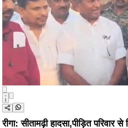
1
रीगा: सीतामढ़ी हादसा,पीड़ित परिवार से म