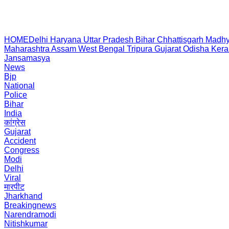
HOME
Delhi
Haryana
Uttar Pradesh
Bihar
Chhattisgarh
Madhy
Maharashtra
Assam
West Bengal
Tripura
Gujarat
Odisha
Kera
Jansamasya
News
Bjp
National
Police
Bihar
India
कांग्रेस
Gujarat
Accident
Congress
Modi
Delhi
Viral
मारपीट
Jharkhand
Breakingnews
Narendramodi
Nitishkumar