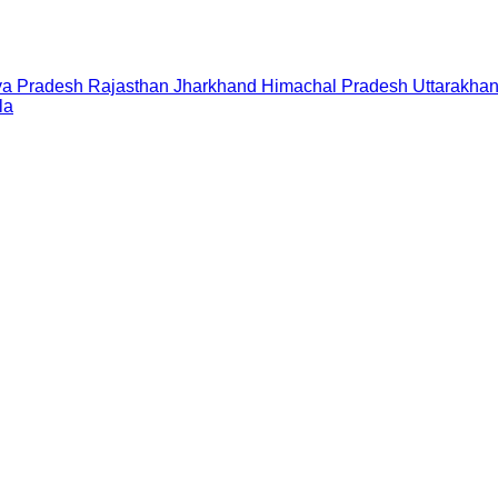
a Pradesh
Rajasthan
Jharkhand
Himachal Pradesh
Uttarakha
la