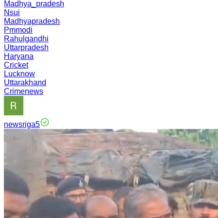
Madhya_pradesh
Nsui
Madhyapradesh
Pmmodi
Rahulgandhi
Uttarpradesh
Haryana
Cricket
Lucknow
Uttarakhand
Crimenews
newsriga5