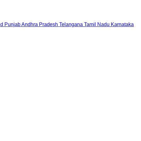
nd
Punjab
Andhra Pradesh
Telangana
Tamil Nadu
Karnataka