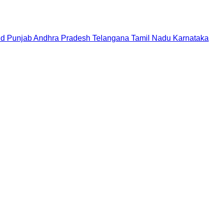
nd
Punjab
Andhra Pradesh
Telangana
Tamil Nadu
Karnataka