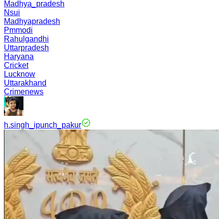
Madhya_pradesh
Nsui
Madhyapradesh
Pmmodi
Rahulgandhi
Uttarpradesh
Haryana
Cricket
Lucknow
Uttarakhand
Crimenews
h.singh_ipunch_pakur