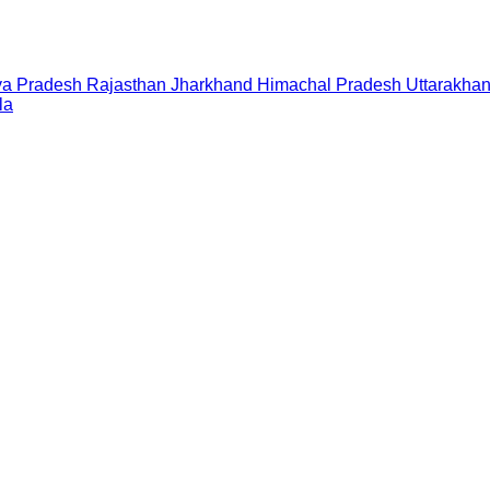
a Pradesh
Rajasthan
Jharkhand
Himachal Pradesh
Uttarakha
la