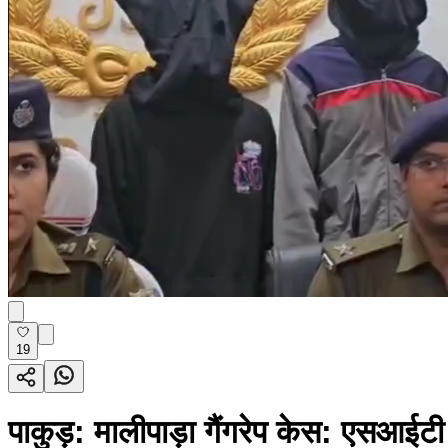
19
पाकुड़: मालीपाड़ा गैंगरेप केस: एसआईटी