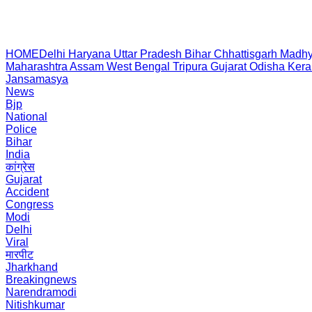
HOME
Delhi
Haryana
Uttar Pradesh
Bihar
Chhattisgarh
Madhy
Maharashtra
Assam
West Bengal
Tripura
Gujarat
Odisha
Kera
Jansamasya
News
Bjp
National
Police
Bihar
India
कांग्रेस
Gujarat
Accident
Congress
Modi
Delhi
Viral
मारपीट
Jharkhand
Breakingnews
Narendramodi
Nitishkumar