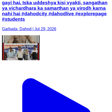
gayi hai. Iska uddeshya kisi vyakti, sangathan
ya vichardhara ka samarthan ya virodh karna
nahi hai #dahodcity #dahodlive #explorepage
#students
Garbada, Dahod | Jul 29, 2026