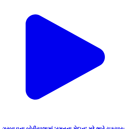
ગરબાડાના બોરીયાલામાં 'રમતના મેદાન' મુદ્દે ભારે ચકચાર: