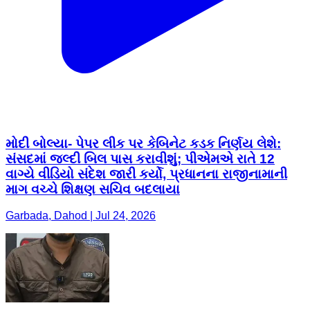
મોદી બોલ્યા- પેપર લીક પર કેબિનેટ કડક નિર્ણય લેશે:
સંસદમાં જલ્દી બિલ પાસ કરાવીશું; પીએમએ રાતે 12
વાગ્યે વીડિયો સંદેશ જારી કર્યો, પ્રધાનના રાજીનામાની
માગ વચ્ચે શિક્ષણ સચિવ બદલાયા
Garbada, Dahod | Jul 24, 2026