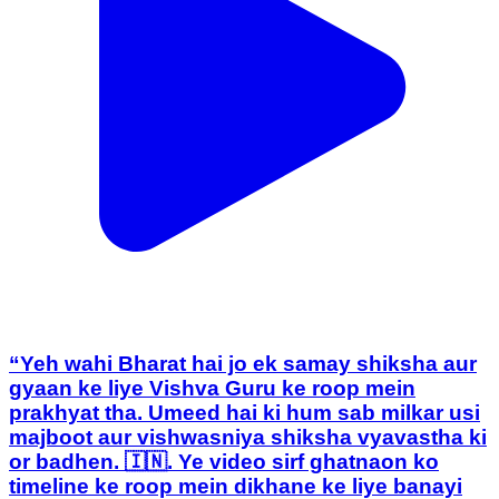
“Yeh wahi Bharat hai jo ek samay shiksha aur
gyaan ke liye Vishva Guru ke roop mein
prakhyat tha. Umeed hai ki hum sab milkar usi
majboot aur vishwasniya shiksha vyavastha ki
or badhen. 🇮🇳. Ye video sirf ghatnaon ko
timeline ke roop mein dikhane ke liye banayi