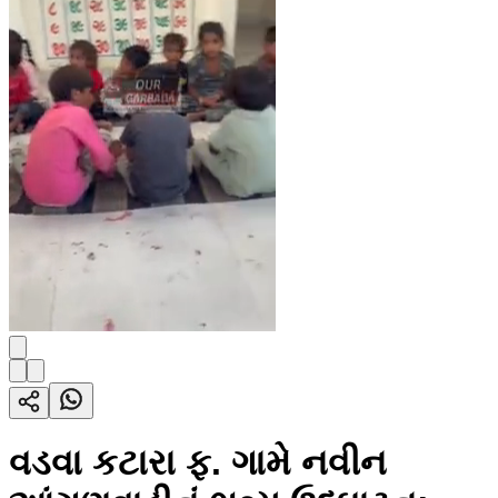
વડવા કટારા ફ. ગામે નવીન