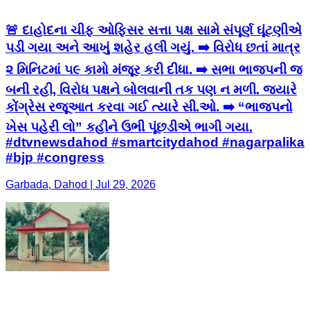
🚨 દાહોદના ચીફ ઓફિસર સત્તા પક્ષ સામે સંપૂર્ણ ઘૂંટણીએ
પડી ગયા અને આખું શહેર હલી ગયું. ➡️ વિરોધ છતાં માત્ર
૨ મિનિટમાં ૫૯ કામો મંજૂર કરી દીધા. ➡️ સભા ભાજપની જ
બની રહી, વિરોધ પક્ષને બોલવાની તક પણ ન મળી. જ્યારે
કોંગ્રેસ રજૂઆત કરવા ગઈ ત્યારે સી.ઓ. ➡️ “ભાજપનો
ખેસ પહેરી લો” કહીને ઉભી પૂંછડીએ ભાગી ગયા.
#dtvnewsdahod #smartcitydahod #nagarpalika
#bjp #congress
Garbada, Dahod | Jul 29, 2026