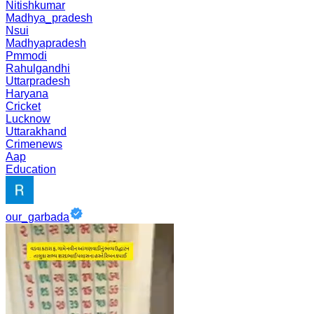
Nitishkumar
Madhya_pradesh
Nsui
Madhyapradesh
Pmmodi
Rahulgandhi
Uttarpradesh
Haryana
Cricket
Lucknow
Uttarakhand
Crimenews
Aap
Education
our_garbada