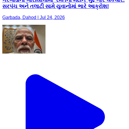
સરપંચ અને તલાટી સામે યુવાનોમાં ભારે આક્રોશ!
Garbada, Dahod | Jul 24, 2026