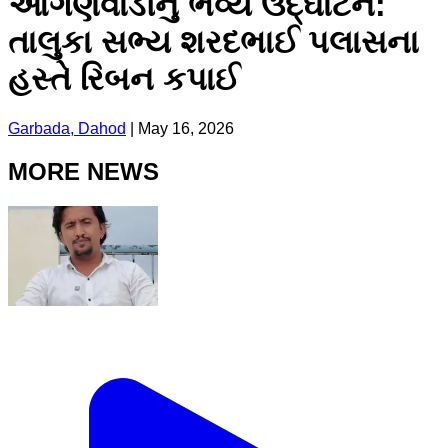
આંગણવાડીનું ભવ્ય ઉદ્ઘાટન:
તાલુકા સભ્ય શરદભાઈ પલાસના
હસ્તે રિબન કપાઈ
Garbada, Dahod
|
May 16, 2026
MORE NEWS