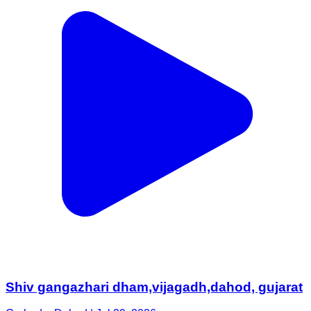
Shiv gangazhari dham,vijagadh,dahod, gujarat