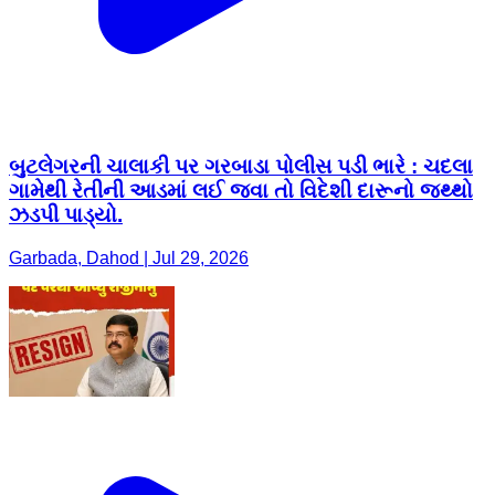
બુટલેગરની ચાલાકી પર ગરબાડા પોલીસ પડી ભારે : ચદલા
ગામેથી રેતીની આડમાં લઈ જવા તો વિદેશી દારૂનો જથ્થો
ઝડપી પાડ્યો.
Garbada, Dahod | Jul 29, 2026