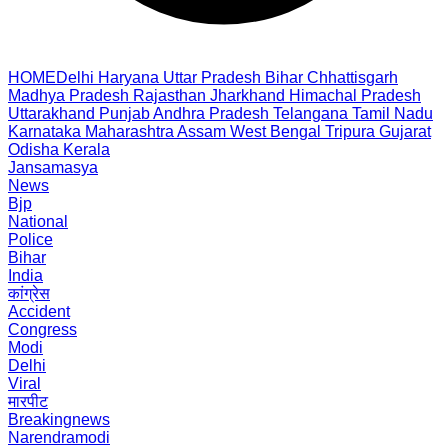
HOME
Delhi
Haryana
Uttar Pradesh
Bihar
Chhattisgarh
Madhya Pradesh
Rajasthan
Jharkhand
Himachal Pradesh
Uttarakhand
Punjab
Andhra Pradesh
Telangana
Tamil Nadu
Karnataka
Maharashtra
Assam
West Bengal
Tripura
Gujarat
Odisha
Kerala
Jansamasya
News
Bjp
National
Police
Bihar
India
कांग्रेस
Accident
Congress
Modi
Delhi
Viral
मारपीट
Breakingnews
Narendramodi