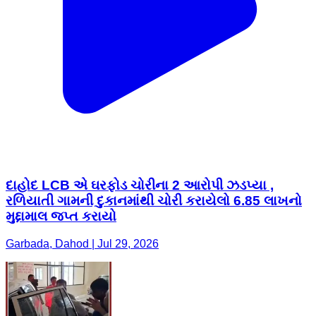
દાહોદ LCB એ ઘરફોડ ચોરીના 2 આરોપી ઝડપ્યા ,
રળિયાતી ગામની દુકાનમાંથી ચોરી કરાયેલો 6.85 લાખનો
મુદ્દામાલ જપ્ત કરાયો
Garbada, Dahod | Jul 29, 2026