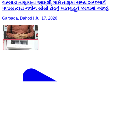
ગરબાડા તાલુકાના આમલી ગામે તાલુકા સભ્ય શરદભાઈ
પલાસ દ્વારા નવીન સીસી રોડનું ખાતમુહૂર્ત કરવામાં આવ્યું
Garbada, Dahod | Jul 17, 2026