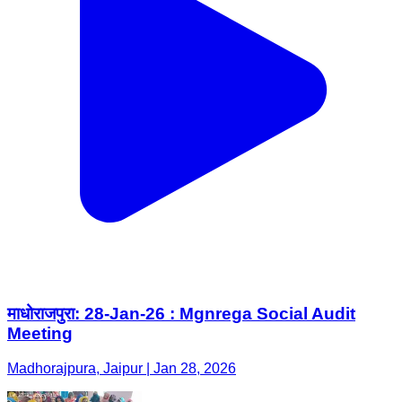
माधोराजपुरा: 28-Jan-26 : Mgnrega Social Audit
Meeting
Madhorajpura, Jaipur | Jan 28, 2026