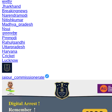
मारपीट
Jharkhand
Breakingnews
Narendramodi
Nitishkumar
Madhya_pradesh
Nsui
उत्तरप्रदेश
Pmmodi
Rahulgandhi
Uttarpradesh
Haryana
Cricket
Lucknow
jaipur_commissionerate