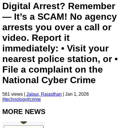
Digital Arrest? Remember
— It’s a SCAM! No agency
arrests you over a call or
video. Report it
immediately: • Visit your
nearest police station, or •
File a complaint on the
National Cyber Crime
561
views |
Jaipur, Rajasthan
|
Jan 1, 2026
#
technology
#
crime
MORE NEWS