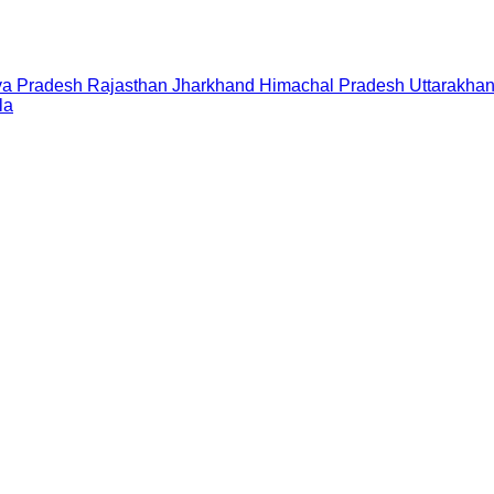
a Pradesh
Rajasthan
Jharkhand
Himachal Pradesh
Uttarakha
la