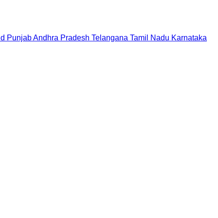
nd
Punjab
Andhra Pradesh
Telangana
Tamil Nadu
Karnataka