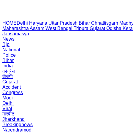
HOME
Delhi
Haryana
Uttar Pradesh
Bihar
Chhattisgarh
Madhy
Maharashtra
Assam
West Bengal
Tripura
Gujarat
Odisha
Kera
Jansamasya
News
Bjp
National
Police
Bihar
India
कांग्रेस
बीजेपी
Gujarat
Accident
Congress
Modi
Delhi
Viral
मारपीट
Jharkhand
Breakingnews
Narendramodi