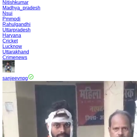
Nitishkumar
Madhya_pradesh
Nsui
Pmmodi
Rahulgandhi
Uttarpradesh
Haryana
Cricket
Lucknow
Uttarakhand
Crimenews
sanjeevnpg