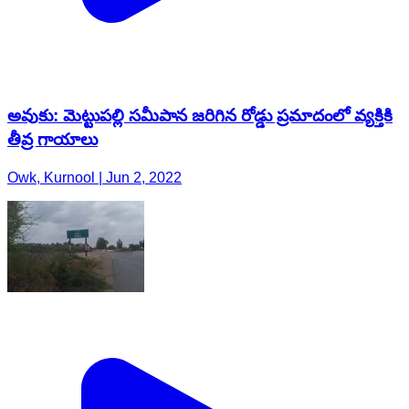
అవుకు: మెట్టుపల్లి సమీపాన జరిగిన రోడ్డు ప్రమాదంలో వ్యక్తికి
తీవ్ర గాయాలు
Owk, Kurnool | Jun 2, 2022