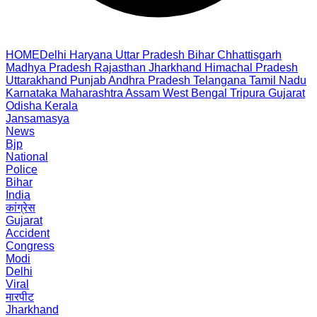
HOME
Delhi
Haryana
Uttar Pradesh
Bihar
Chhattisgarh
Madhya Pradesh
Rajasthan
Jharkhand
Himachal Pradesh
Uttarakhand
Punjab
Andhra Pradesh
Telangana
Tamil Nadu
Karnataka
Maharashtra
Assam
West Bengal
Tripura
Gujarat
Odisha
Kerala
Jansamasya
News
Bjp
National
Police
Bihar
India
कांग्रेस
Gujarat
Accident
Congress
Modi
Delhi
Viral
मारपीट
Jharkhand