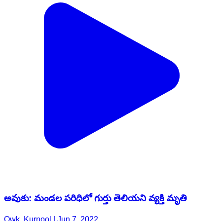
అవుకు: మండల పరిధిలో గుర్తు తెలియని వ్యక్తి మృతి
Owk, Kurnool | Jun 7, 2022