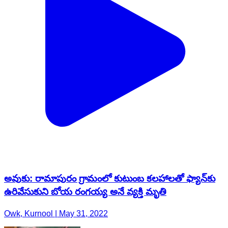
అవుకు: రామాపురం గ్రామంలో కుటుంబ కలహాలతో ఫ్యాన్‌కు
ఉరివేసుకుని బోయ రంగయ్య అనే వ్యక్తి మృతి
Owk, Kurnool | May 31, 2022