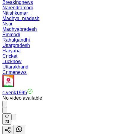
Breakingnews
Narendramodi
Nitishkumar
Madhya_pradesh
Nsui
Madhyapradesh
Pmmodi
Rahulgandhi
Uttarpradesh
Haryana
Cricket
Lucknow
Uttarakhand
Crimenews
c.venk1995
No video available
23