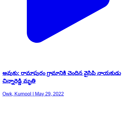
అవుకు: రామాపురం గ్రామానికి చెందిన వైసిపి నాయకుడు
చిన్నారెడ్డి మృతి
Owk, Kurnool | May 29, 2022