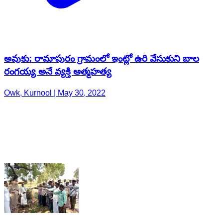
అవుకు: రామాపురం గ్రామంలో ఇంట్లో ఉరి వేసుకుని బాల
రంగయ్య అనే వ్యక్తి ఆత్మహత్య
Owk, Kurnool | May 30, 2022