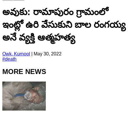
అవుకు: రామాపురం గ్రామంలో
ఇంట్లో ఉరి వేసుకుని బాల రంగయ్య
అనే వ్యక్తి ఆత్మహత్య
Owk, Kurnool
|
May 30, 2022
#
death
MORE NEWS