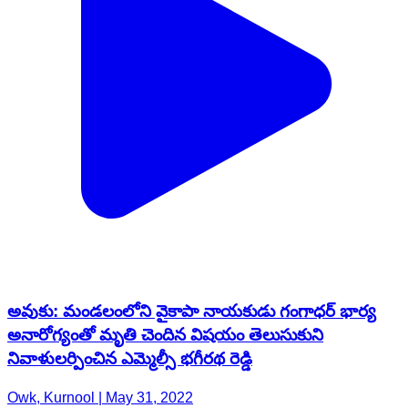
అవుకు: మండలంలోని వైకాపా నాయకుడు గంగాధర్ భార్య
అనారోగ్యంతో మృతి చెందిన విషయం తెలుసుకుని
నివాళులర్పించిన ఎమ్మెల్సీ భగీరథ రెడ్డి
Owk, Kurnool | May 31, 2022