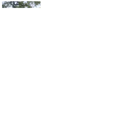
అవుకు: కొండమనాయునిపల్లె గ్రామంలో నాటు సారా
తయారుచేయొద్దని ప్రజలతో ప్రతిజ్ఞ చేయించిన పోలీస్
సిబ్బంది
Owk, Kurnool | May 29, 2022