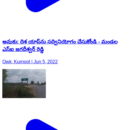
అవుకు: దిశ యాప్‌ను సద్వినియోగం చేసుకోండి - మండల
ఎస్‌ఐ జగదీశ్వర్ రెడ్డి
Owk, Kurnool | Jun 5, 2022