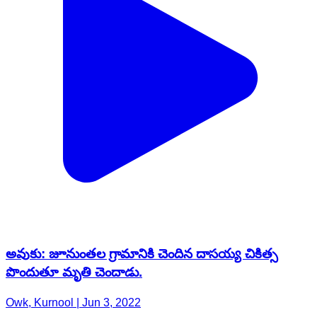
అవుకు: జూనుంతల గ్రామానికి చెందిన దాసయ్య చికిత్స
పొందుతూ మృతి చెందాడు.
Owk, Kurnool | Jun 3, 2022