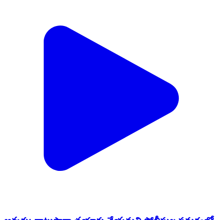
అవుకు: నాటుసారా తయారు చేయమని పోలీసుల సమక్షంలో
ప్రతిజ్ఞ చేసిన కొండమనాయుని పల్లె, పిక్కల్లె పల్లి తండా
గ్రామస్తులు
Owk, Kurnool | May 29, 2022