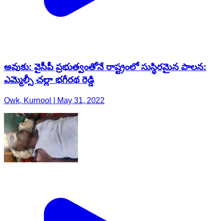
అవుకు: వైసీపీ ప్రభుత్వంతోనే రాష్ట్రంలో సుస్థిరమైన పాలన:
ఎమ్మెల్సీ చల్లా భగీరథ రెడ్డి
Owk, Kurnool | May 31, 2022