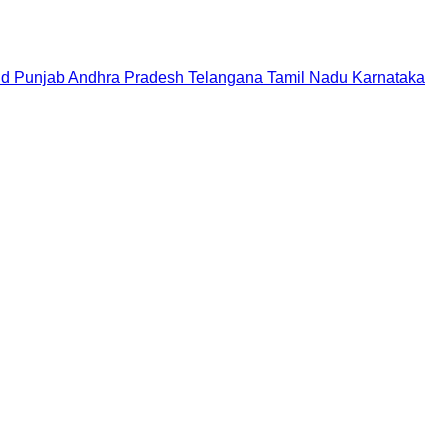
nd
Punjab
Andhra Pradesh
Telangana
Tamil Nadu
Karnataka