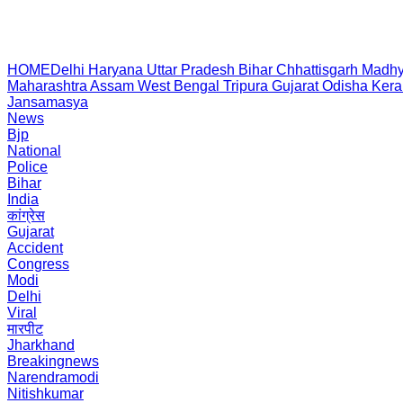
HOME
Delhi
Haryana
Uttar Pradesh
Bihar
Chhattisgarh
Madhy
Maharashtra
Assam
West Bengal
Tripura
Gujarat
Odisha
Kera
Jansamasya
News
Bjp
National
Police
Bihar
India
कांग्रेस
Gujarat
Accident
Congress
Modi
Delhi
Viral
मारपीट
Jharkhand
Breakingnews
Narendramodi
Nitishkumar