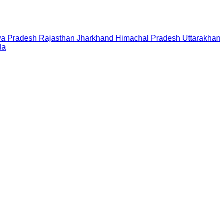
a Pradesh
Rajasthan
Jharkhand
Himachal Pradesh
Uttarakha
la