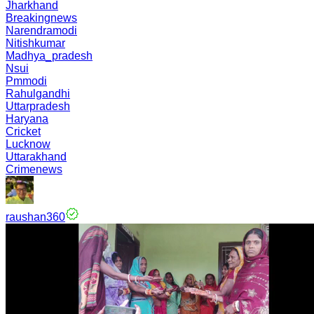
Jharkhand
Breakingnews
Narendramodi
Nitishkumar
Madhya_pradesh
Nsui
Pmmodi
Rahulgandhi
Uttarpradesh
Haryana
Cricket
Lucknow
Uttarakhand
Crimenews
raushan360