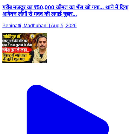
गरीब मजदूर का ₹50,000 कीमत का भैंस खो गया... थाने में दिया
आवेदन लोगों से मदद की लगाई गुहार...
Benipatti, Madhubani | Aug 5, 2026