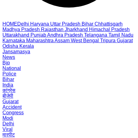
HOME
Delhi
Haryana
Uttar Pradesh
Bihar
Chhattisgarh
Madhya Pradesh
Rajasthan
Jharkhand
Himachal Pradesh
Uttarakhand
Punjab
Andhra Pradesh
Telangana
Tamil Nadu
Karnataka
Maharashtra
Assam
West Bengal
Tripura
Gujarat
Odisha
Kerala
Jansamasya
News
Bjp
National
Police
Bihar
India
कांग्रेस
बीजेपी
Gujarat
Accident
Congress
Modi
Delhi
Viral
मारपीट