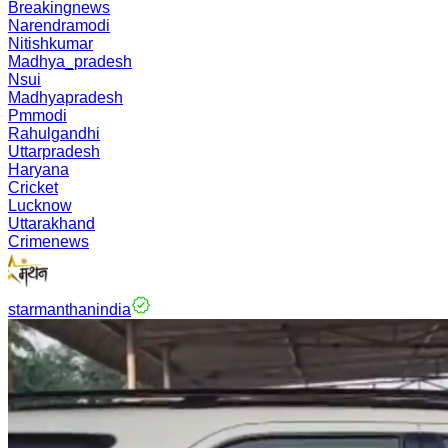
Breakingnews
Narendramodi
Nitishkumar
Madhya_pradesh
Nsui
Madhyapradesh
Pmmodi
Rahulgandhi
Uttarpradesh
Haryana
Cricket
Lucknow
Uttarakhand
Crimenews
starmanthanindia