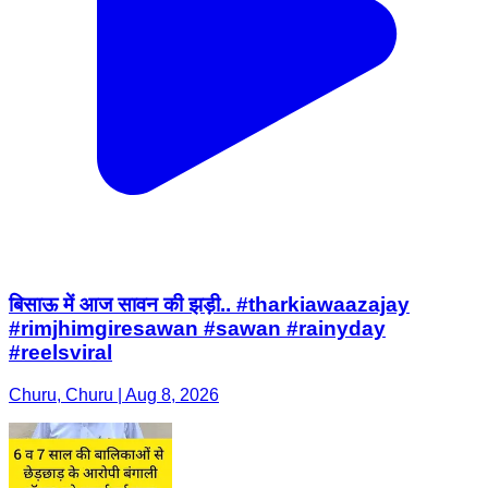
बिसाऊ में आज सावन की झड़ी.. #tharkiawaazajay
#rimjhimgiresawan #sawan #rainyday
#reelsviral
Churu, Churu | Aug 8, 2026