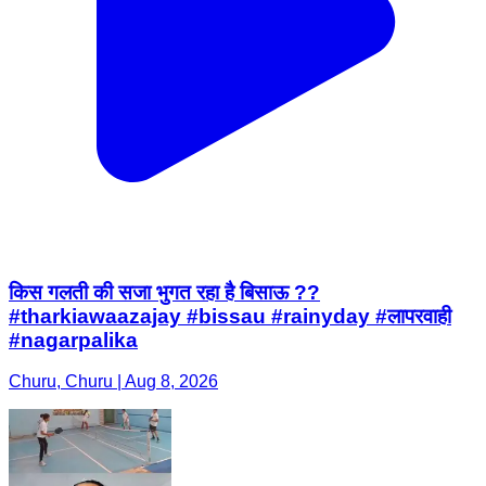
किस गलती की सजा भुगत रहा है बिसाऊ ??
#tharkiawaazajay #bissau #rainyday #लापरवाही
#nagarpalika
Churu, Churu | Aug 8, 2026