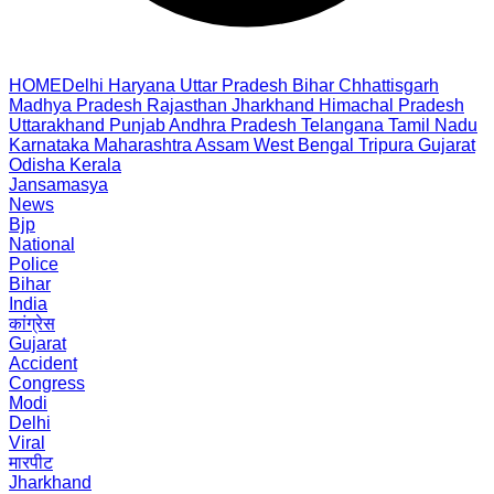
HOME
Delhi
Haryana
Uttar Pradesh
Bihar
Chhattisgarh
Madhya Pradesh
Rajasthan
Jharkhand
Himachal Pradesh
Uttarakhand
Punjab
Andhra Pradesh
Telangana
Tamil Nadu
Karnataka
Maharashtra
Assam
West Bengal
Tripura
Gujarat
Odisha
Kerala
Jansamasya
News
Bjp
National
Police
Bihar
India
कांग्रेस
Gujarat
Accident
Congress
Modi
Delhi
Viral
मारपीट
Jharkhand