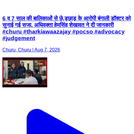
6 व 7 साल की बालिकाओं से छे,ड़छाड़ के आरोपी बंगाली डॉक्टर को
सुनाई गई सजा, अधिवक्ता हेमसिंह शेखावत ने दी जानकारी
#churu #tharkiawaazajay #pocso #advocacy
#judgement
Churu, Churu | Aug 7, 2026