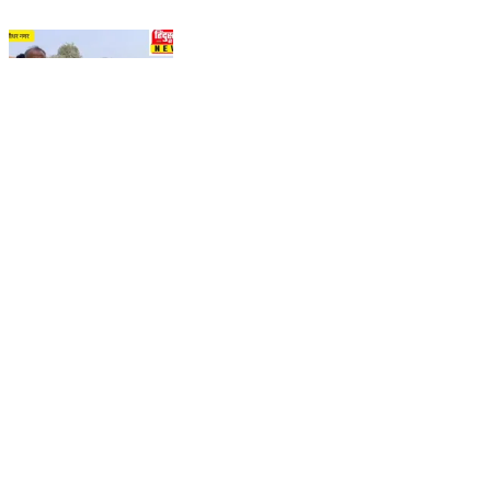
श्री बंशीधर नगर: अध्यक्ष प्रत्याशी साधना देवी ने मांगा जनसमर्थन,
विकास का किया वादा #NagarPanchayat #nagaruntari
Nagaruntari, Garhwa | Feb 20, 2026