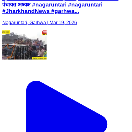
पंचायत अध्यक्ष #nagaruntari #nagaruntari
#JharkhandNews #garhwa...
Nagaruntari, Garhwa | Mar 19, 2026