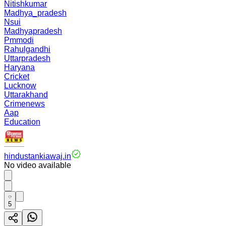
Nitishkumar
Madhya_pradesh
Nsui
Madhyapradesh
Pmmodi
Rahulgandhi
Uttarpradesh
Haryana
Cricket
Lucknow
Uttarakhand
Crimenews
Aap
Education
hindustankiawaj.in
No video available
5