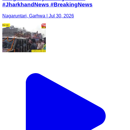
#JharkhandNews #BreakingNews
Nagaruntari, Garhwa | Jul 30, 2026