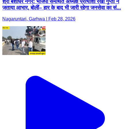
श्री बंशीधर नगर: भाजपा समर्थित अध्यक्ष प्रत्याशी रेखा गुप्ता ने
जताया आभार, बोलीं– हार के बाद भी जारी रहेगा जनसेवा का सं...
Nagaruntari, Garhwa | Feb 28, 2026