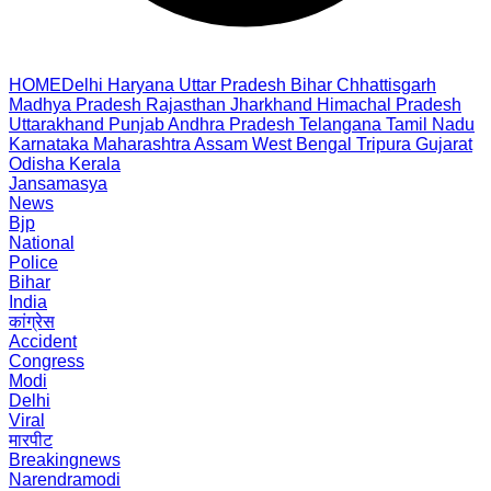
HOME
Delhi
Haryana
Uttar Pradesh
Bihar
Chhattisgarh
Madhya Pradesh
Rajasthan
Jharkhand
Himachal Pradesh
Uttarakhand
Punjab
Andhra Pradesh
Telangana
Tamil Nadu
Karnataka
Maharashtra
Assam
West Bengal
Tripura
Gujarat
Odisha
Kerala
Jansamasya
News
Bjp
National
Police
Bihar
India
कांग्रेस
Accident
Congress
Modi
Delhi
Viral
मारपीट
Breakingnews
Narendramodi