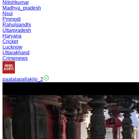
Nitishkumar
Madhya_pradesh
Nsui
Pmmodi
Rahulgandhi
Uttarpradesh
Haryana
Cricket
Lucknow
Uttarakhand
Crimenews
paatalapallakilo_2