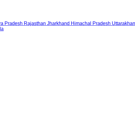
a Pradesh
Rajasthan
Jharkhand
Himachal Pradesh
Uttarakha
la