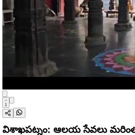
1
విశాఖపట్నం: ఆలయ సేవలు మరింత సుల