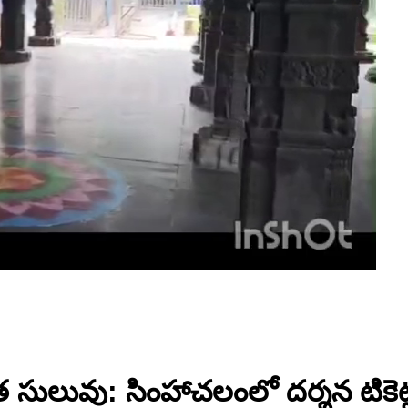
ువు: సింహాచలంలో దర్శన టికెట్లు,