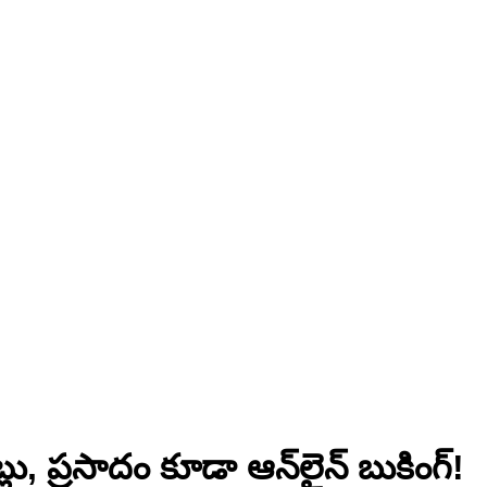
 ప్రసాదం కూడా ఆన్‌లైన్ బుకింగ్!