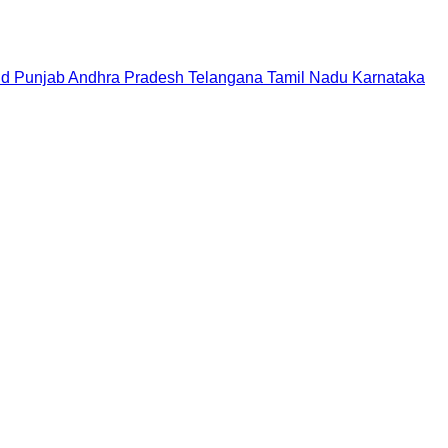
nd
Punjab
Andhra Pradesh
Telangana
Tamil Nadu
Karnataka