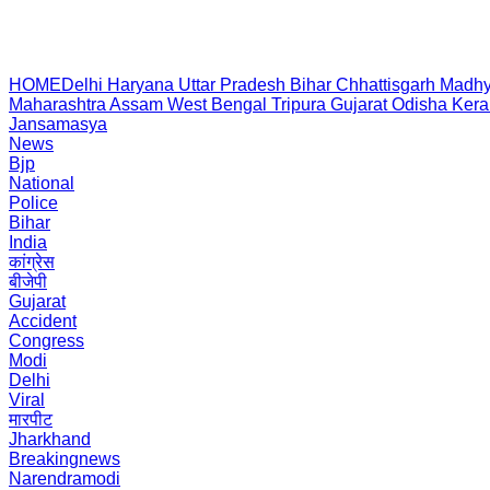
HOME
Delhi
Haryana
Uttar Pradesh
Bihar
Chhattisgarh
Madhy
Maharashtra
Assam
West Bengal
Tripura
Gujarat
Odisha
Kera
Jansamasya
News
Bjp
National
Police
Bihar
India
कांग्रेस
बीजेपी
Gujarat
Accident
Congress
Modi
Delhi
Viral
मारपीट
Jharkhand
Breakingnews
Narendramodi