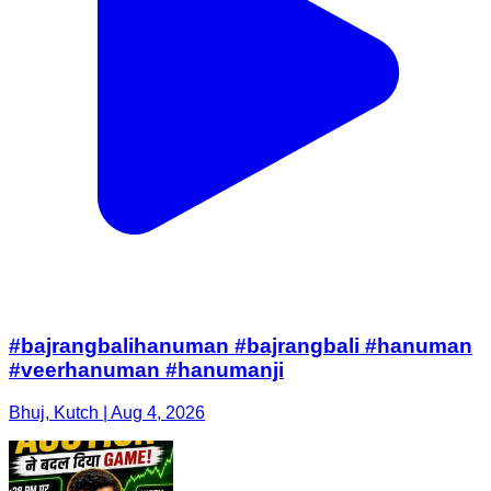
#bajrangbalihanuman #bajrangbali #hanuman
#veerhanuman #hanumanji
Bhuj, Kutch | Aug 4, 2026