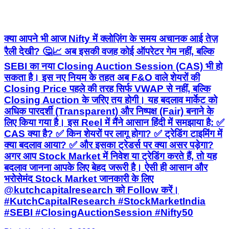
क्या आपने भी आज Nifty में क्लोज़िंग के समय अचानक आई तेज़
रैली देखी? 🤔📈 अब इसकी वजह कोई ऑपरेटर गेम नहीं, बल्कि
SEBI का नया Closing Auction Session (CAS) भी हो
सकता है। इस नए नियम के तहत अब F&O वाले शेयरों की
Closing Price पहले की तरह सिर्फ VWAP से नहीं, बल्कि
Closing Auction के जरिए तय होगी। यह बदलाव मार्केट को
अधिक पारदर्शी (Transparent) और निष्पक्ष (Fair) बनाने के
लिए किया गया है। इस Reel में मैंने आसान हिंदी में समझाया है: ✅
CAS क्या है? ✅ किन शेयरों पर लागू होगा? ✅ ट्रेडिंग टाइमिंग में
क्या बदलाव आया? ✅ और इसका ट्रेडर्स पर क्या असर पड़ेगा?
अगर आप Stock Market में निवेश या ट्रेडिंग करते हैं, तो यह
बदलाव जानना आपके लिए बेहद जरूरी है। ऐसी ही आसान और
भरोसेमंद Stock Market जानकारी के लिए
@kutchcapitalresearch को Follow करें।
#KutchCapitalResearch #StockMarketIndia
#SEBI #ClosingAuctionSession #Nifty50