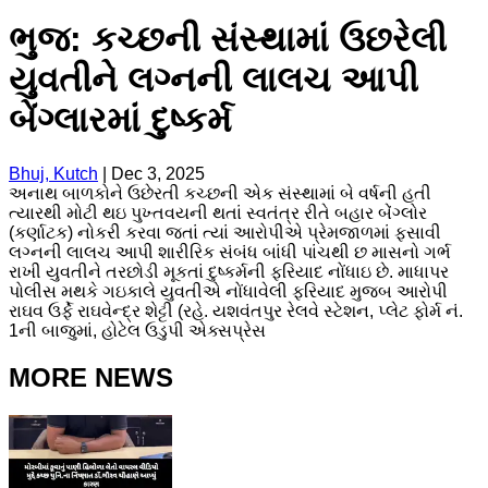
ભુજ: કચ્છની સંસ્થામાં ઉછરેલી
યુવતીને લગ્નની લાલચ આપી
બેંગ્લારમાં દુષ્કર્મ
Bhuj, Kutch
|
Dec 3, 2025
અનાથ બાળકોને ઉછેરતી કચ્છની એક સંસ્થામાં બે વર્ષની હતી
ત્યારથી મોટી થઇ પુખ્તવયની થતાં સ્વતંત્ર રીતે બહાર બેંગ્લોર
(કર્ણાટક) નોકરી કરવા જતાં ત્યાં આરોપીએ પ્રેમજાળમાં ફસાવી
લગ્નની લાલચ આપી શારીરિક સંબંધ બાંધી પાંચથી છ માસનો ગર્ભ
રાખી યુવતીને તરછોડી મૂકતાં દુષ્કર્મની ફરિયાદ નોંધાઇ છે. માધાપર
પોલીસ મથકે ગઇકાલે યુવતીએ નોંધાવેલી ફરિયાદ મુજબ આરોપી
રાઘવ ઉર્ફે રાઘવેન્દ્ર શેટ્ટી (રહે. યશવંતપુર રેલવે સ્ટેશન, પ્લેટ ફોર્મ નં.
1ની બાજુમાં, હોટેલ ઉડુપી એક્સપ્રેસ
MORE NEWS