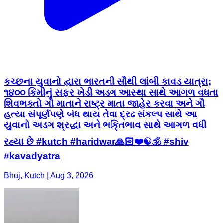
કચ્છના યુવાનો દ્વારા ભારતની સૌથી લાંબી કાવડ યાત્રા;
૧૪૦૦ કિમીનું સફર ખેડી અડગ આસ્થા સાથે આગળ વધતા
શિવભક્તો ગૌ માતાને રાષ્ટ્ર માતા જાહેર કરવા અને ગૌ
હત્યા સંપૂર્ણપણે બંધ થાય તેવા દ્રઢ સંકલ્પ સાથે આ
યુવાનો અડગ શ્રદ્ધા અને ભકિ્તભાવ સાથે આગળ વધી
રહ્યા છે #kutch #haridwar🙏🏻❤️☯🕉 #shiv
#kavadyatra
Bhuj, Kutch | Aug 3, 2026