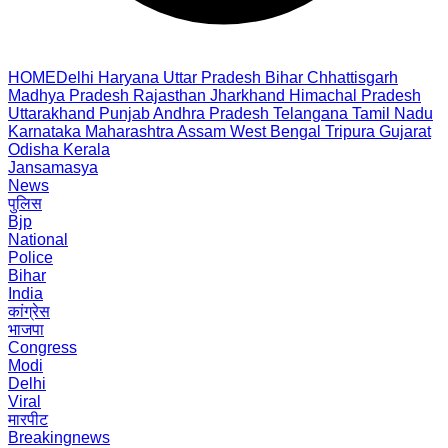
HOME
Delhi
Haryana
Uttar Pradesh
Bihar
Chhattisgarh
Madhya Pradesh
Rajasthan
Jharkhand
Himachal Pradesh
Uttarakhand
Punjab
Andhra Pradesh
Telangana
Tamil Nadu
Karnataka
Maharashtra
Assam
West Bengal
Tripura
Gujarat
Odisha
Kerala
Jansamasya
News
पुलिस
Bjp
National
Police
Bihar
India
कांग्रेस
भाजपा
Congress
Modi
Delhi
Viral
मारपीट
Breakingnews