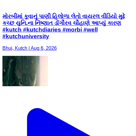
મોરબીમાં કૂવાનું પાણી હિલોળા લેતો વાયરલ વીડિયો મુદ્દે
કચ્છ યુનિ.ના નિંષ્ણાત ડોંગૌરવ ચૌહાણે આપ્યું કારણ
#kutch #kutchdiaries #morbi #well
#kutchuniversity
Bhuj, Kutch | Aug 6, 2026