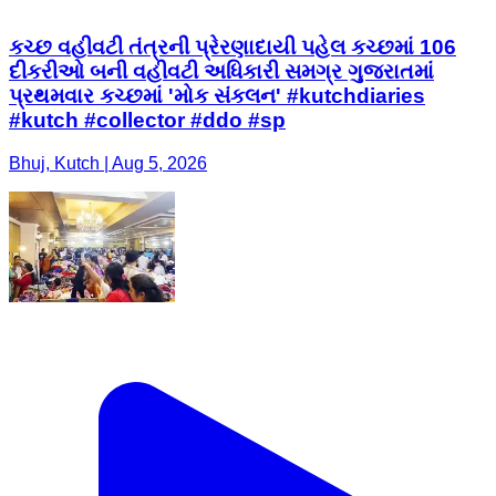
કચ્છ વહીવટી તંત્રની પ્રેરણાદાયી પહેલ કચ્છમાં 106
દીકરીઓ બની વહીવટી અધિકારી સમગ્ર ગુજરાતમાં
પ્રથમવાર કચ્છમાં 'મોક સંકલન' #kutchdiaries
#kutch #collector #ddo #sp
Bhuj, Kutch | Aug 5, 2026