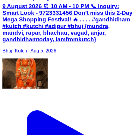
9 August 2026 ⏰ 10 AM - 10 PM 📞 Inquiry:
Smart Look - 9723331456 Don’t miss this 2-Day
Mega Shopping Festival! 🔥 . . . . #gandhidham
#kutch #kutchi #adipur #bhuj {mundra,
mandvi, rapar, bhachau, vagad, anjar,
gandhidhamtoday, iamfromkutch}
Bhuj, Kutch | Aug 5, 2026