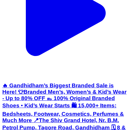
🔥 Gandhidham’s Biggest Branded Sale is
Here! 👕Branded Men’s, Women’s & Kid’s Wear
- Up to 80% OFF 👞 100% Original Branded
Shoes • Kid’s Wear Starts 🛍️ 15,000+ Items:
Bedsheets, Footwear, Cosmetics, Perfumes &
Much More 📍The Shiv Grand Hotel, Nr. B.M.
Petrol Pump, Tagore Road, Gandhidham 🗓️ 8 &