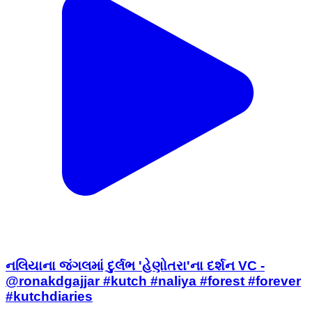
નલિયાના જંગલમાં દુર્લભ 'હેણોતરા'ના દર્શન VC -
@ronakdgajjar #kutch #naliya #forest #forever
#kutchdiaries