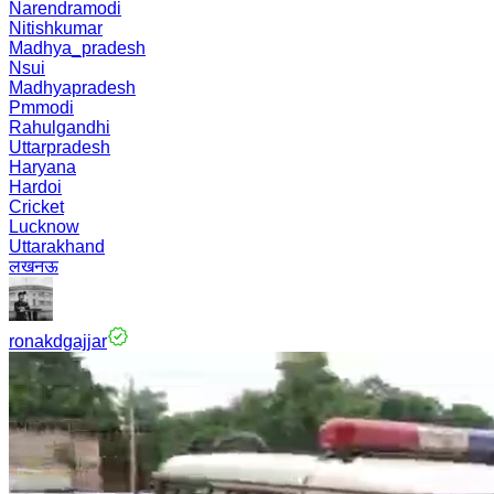
Narendramodi
Nitishkumar
Madhya_pradesh
Nsui
Madhyapradesh
Pmmodi
Rahulgandhi
Uttarpradesh
Haryana
Hardoi
Cricket
Lucknow
Uttarakhand
लखनऊ
ronakdgajjar