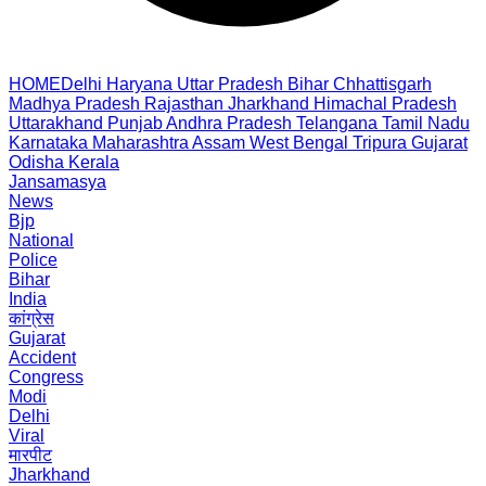
HOME
Delhi
Haryana
Uttar Pradesh
Bihar
Chhattisgarh
Madhya Pradesh
Rajasthan
Jharkhand
Himachal Pradesh
Uttarakhand
Punjab
Andhra Pradesh
Telangana
Tamil Nadu
Karnataka
Maharashtra
Assam
West Bengal
Tripura
Gujarat
Odisha
Kerala
Jansamasya
News
Bjp
National
Police
Bihar
India
कांग्रेस
Gujarat
Accident
Congress
Modi
Delhi
Viral
मारपीट
Jharkhand