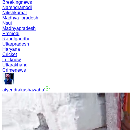
Breakingnews
Narendramodi
Nitishkumar
Madhya_pradesh
Nsui
Madhyapradesh
Pmmodi
Rahulgandhi
Uttarpradesh
Haryana
Cricket
Lucknow
Uttarakhand
Crimenews
atyendrakushawaha