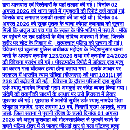
द्वारा आसपास एवं रिश्तेदारों के यहां तलाश की गई। दिनांक 02
अगस्त 2026 को थाना जसो में गुमशुदगी की रिपोर्ट दर्ज कराई गई,
जिसके बाद लगातार उसकी तलाश की जा रही थी। दिनांक 04
अगस्त 2026 को सुबह मृतक के चाचा कोमल कुशवाहा को सूचना
मिली कि अतुल का शव गांव के स्कूल के पीछे भठिया में पड़ा है। मौके
पर पहुंचने पर शव झाड़ियों के बीच संदिग्ध अवस्था में मिला, जिसके
शरीर पर चोट के निशान थे। तत्पश्चात पुलिस को सूचना दी गई।
विवेचना एवं खुलासा पुलिस अधीक्षक महोदय के निर्देशानुसार थाना
जसो के अपराध क्रमांक 123/2026 तथा मर्ग क्रमांक 24/2026
की विवेचना प्रारंभ की गई। पोस्टमार्टम रिपोर्ट में डॉक्टर द्वारा मृत्यु
का कारण गला घोंटकर हत्या होना बताया गया। इसके आधार पर
प्रकरण में भारतीय न्याय संहिता (बीएनएस) की धारा 103(1) एवं
238 की बढ़ोत्तरी की गई। विवेचना के दौरान परिजनों द्वारा सुधीर
उर्फ श्यामू नामदेव निवासी ग्राम अमकुई पर संदेह व्यक्त किया गया।
संदेही को तकनीकी साक्ष्यों के आधार पर उसे हिरासत में लेकर
पूछताछ की गई। पूछताछ में आरोपी सुधीर उर्फ श्यामू नामदेव पिता
संजूलाल नामदेव, उम्र लगभग 19 वर्ष, निवासी ग्राम अमकुई, थाना
जसो, जिला सतना ने पुरानी रंजिश के चलते दिनांक 01 अगस्त
2026 को अतुल कुशवाहा को मोटरसाइकिल से फुल्की खाने के
बहाने भठिया क्षेत्र में ले जाकर जीआई तार से गला घोंटकर हत्या