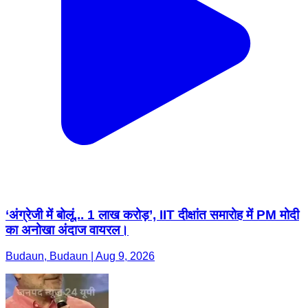
‘अंग्रेजी में बोलूं... 1 लाख करोड़’, IIT दीक्षांत समारोह में PM मोदी
का अनोखा अंदाज वायरल।
Budaun, Budaun | Aug 9, 2026