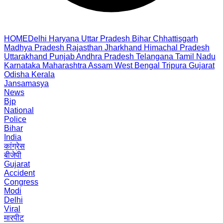
HOME
Delhi
Haryana
Uttar Pradesh
Bihar
Chhattisgarh
Madhya Pradesh
Rajasthan
Jharkhand
Himachal Pradesh
Uttarakhand
Punjab
Andhra Pradesh
Telangana
Tamil Nadu
Karnataka
Maharashtra
Assam
West Bengal
Tripura
Gujarat
Odisha
Kerala
Jansamasya
News
Bjp
National
Police
Bihar
India
कांग्रेस
बीजेपी
Gujarat
Accident
Congress
Modi
Delhi
Viral
मारपीट