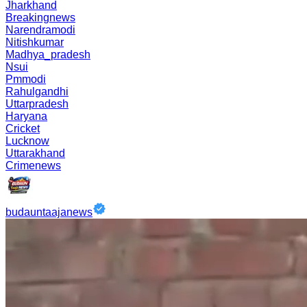
Jharkhand
Breakingnews
Narendramodi
Nitishkumar
Madhya_pradesh
Nsui
Pmmodi
Rahulgandhi
Uttarpradesh
Haryana
Cricket
Lucknow
Uttarakhand
Crimenews
budauntaajanews