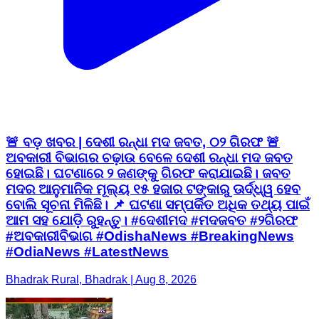
🚨 ବଡ଼ ଖବର | ଦେଶୀ ରନ୍ଧା ମଦ ଜବତ, ୦୨ ଗିରଫ 🚨
ଅବକାରୀ ବିଭାଗର ଚଢ଼ାଉ ବେଳେ ଦେଶୀ ରନ୍ଧା ମଦ ଜବତ
ହୋଇଛି। ଘଟଣାରେ ୨ ଜଣଙ୍କୁ ଗିରଫ କରାଯାଇଛି। ଜବତ
ମଦର ଆନୁମାନିକ ମୂଲ୍ୟ ୧୫ ହଜାର ଟଙ୍କାରୁ ଊର୍ଦ୍ଧ୍ୱ ହେବ
ବୋଲି ସୂଚନା ମିଳିଛି। 📌 ଘଟଣା ସମ୍ପର୍କିତ ଅଧିକ ତଥ୍ୟ ପାଇଁ
ଆମ ସହ ଯୋଡ଼ି ରୁହନ୍ତୁ। #ଦେଶୀମଦ #ମଦଜବତ #୨ଗିରଫ
#ଅବକାରୀବିଭାଗ #OdishaNews #BreakingNews
#OdiaNews #LatestNews
Bhadrak Rural, Bhadrak | Aug 8, 2026