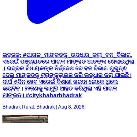
ଭଦ୍ରକ: #ପାଗଳ_ମାଙ୍କଡକୁ_ଉଦ୍ଧାର_କଲା_ବନ_ବିଭାଗ,
ଏରେଇଁ ପଞ୍ଚାୟତରେ ପାଗଳ ମାଙ୍କଡ ଆତଙ୍କ ଖେଳାଉଥିଲା
। ଭଦ୍ରକ ବିଧାୟକଙ୍କ ନିର୍ଦ୍ଦେଶ ରେ ବନ ବିଭାଗ ଗୁରୁତ୍ଵ
ଦେଇ ମାଙ୍କଡକୁ ଟ୍ରାଙ୍କୁଲାଇଜ କରି ଉଦ୍ଧାର କରା ଯାଇଛି।
ଦୀର୍ଘ ୫ଦିନ ହେବ ଏରେଇଁ ବିଶାଣୀ ଖରଦା ଲୋକେ ଥିଲେ
ଭୟବିତ। ୨୨ଜଣକୁ କାମୁଡି ଆହତ କରିଥିଲା ଏହି ପାଗଳ
ମାଙ୍କଡ। #citykhabarbhadrak
Bhadrak Rural, Bhadrak | Aug 8, 2026