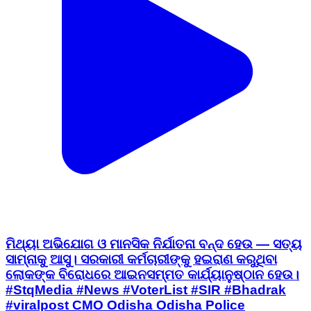
ମିଥ୍ୟା ଅଭିଯୋଗ ଓ ମାନସିକ ନିର୍ଯାତନା ବନ୍ଦ ହେଉ — ସତ୍ୟ
ସାମ୍ନାକୁ ଆସୁ। ସରକାରୀ କର୍ମଚାରୀଙ୍କୁ ହଇରାଣ କରୁଥିବା
ଲୋକଙ୍କ ବିରୋଧରେ ଆଇନସମ୍ମତ କାର୍ଯ୍ୟାନୁଷ୍ଠାନ ହେଉ।
#StqMedia #News #VoterList #SIR #Bhadrak
#viralpost CMO Odisha Odisha Police