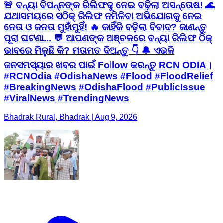
🚨 ବନ୍ୟା ବିପନ୍ନଙ୍କ ରିଲିଫକୁ ନେଇ ବଢ଼ିଲା ଅସନ୍ତୋଷ! 🌊
ଯଥାସମୟରେ ସଠିକ୍ ରିଲିଫ ନମିଳିବା ଅଭିଯୋଗକୁ ନେଇ
ନେତା ଓ ଜନତା ମୁହାଁମୁହିଁ! 🔥 କାହିଁକି ବଢ଼ିଲା ବିବାଦ? ଜାଣନ୍ତୁ
ପୂରା ଘଟଣା... 💬 ଆପଣଙ୍କ ଅଞ୍ଚଳରେ ବନ୍ୟା ରିଲିଫ ଠିକ୍
ଭାବରେ ମିଳୁଛି କି? ମତାମତ ଦିଅନ୍ତୁ 👇 🔔 ଏଭଳି
ଜନସମସ୍ୟାର ଖବର ପାଇଁ Follow କରନ୍ତୁ RCN ODIA।
#RCNOdia #OdishaNews #Flood #FloodRelief
#BreakingNews #OdishaFlood #PublicIssue
#ViralNews #TrendingNews
Bhadrak Rural, Bhadrak | Aug 9, 2026