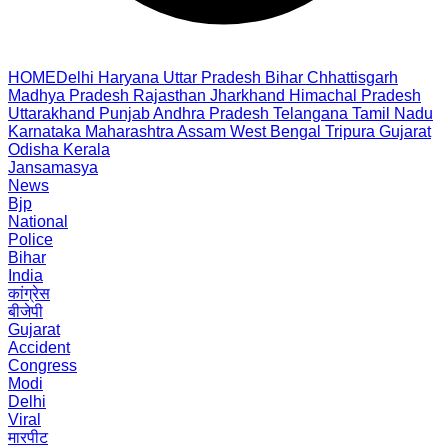
HOME
Delhi
Haryana
Uttar Pradesh
Bihar
Chhattisgarh
Madhya Pradesh
Rajasthan
Jharkhand
Himachal Pradesh
Uttarakhand
Punjab
Andhra Pradesh
Telangana
Tamil Nadu
Karnataka
Maharashtra
Assam
West Bengal
Tripura
Gujarat
Odisha
Kerala
Jansamasya
News
Bjp
National
Police
Bihar
India
कांग्रेस
बीजेपी
Gujarat
Accident
Congress
Modi
Delhi
Viral
मारपीट