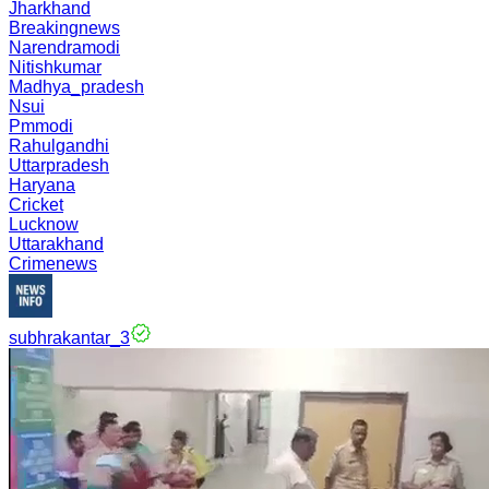
Jharkhand
Breakingnews
Narendramodi
Nitishkumar
Madhya_pradesh
Nsui
Pmmodi
Rahulgandhi
Uttarpradesh
Haryana
Cricket
Lucknow
Uttarakhand
Crimenews
subhrakantar_3