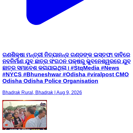
ଗଣଶିକ୍ଷା ମନ୍ତ୍ରୀ ନିତ୍ୟାନନ୍ଦ ଗଣ୍ଡଙ୍କ ଇସ୍ତଫା ଦାବିରେ
ନବନିର୍ମାଣ ଯୁବ ଛାତ୍ର ସଂଗଠନ ପକ୍ଷରୁ ଭୁବନେଶ୍ୱରରେ ଯୁବ
ଛାତ୍ର ସମାବେଶ କରାଯାଇଥିଲା। #StqMedia #News
#NYCS #Bhuneshwar #Odisha #viralpost CMO
Odisha Odisha Police Organisation
Bhadrak Rural, Bhadrak | Aug 9, 2026