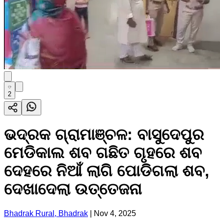
2
ଭଦ୍ରକ ଗ୍ରାମାଞ୍ଚଳ: ବାସୁଦେପୁର
ମେଡିକାଲ ଶବ ଗଛିତ ଗୃହରେ ଶବ
ଦେହରେ ନିଆଁ ଲାଗି ପୋଡିଗଲା ଶବ,
ଦେଖାଦେଲା ଉତ୍ତେଜନା
Bhadrak Rural, Bhadrak
|
Nov 4, 2025