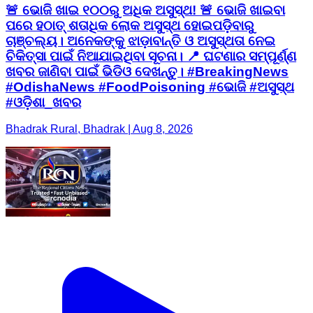
🚨 ଭୋଜି ଖାଇ ୧୦୦ରୁ ଅଧିକ ଅସୁସ୍ଥ! 🚨 ଭୋଜି ଖାଇବା
ପରେ ହଠାତ୍ ଶତାଧିକ ଲୋକ ଅସୁସ୍ଥ ହୋଇପଡ଼ିବାରୁ
ଚାଞ୍ଚଲ୍ୟ। ଅନେକଙ୍କୁ ଝାଡ଼ାବାନ୍ତି ଓ ଅସୁସ୍ଥତା ନେଇ
ଚିକିତ୍ସା ପାଇଁ ନିଆଯାଇଥିବା ସୂଚନା। 📍 ଘଟଣାର ସମ୍ପୂର୍ଣ୍ଣ
ଖବର ଜାଣିବା ପାଇଁ ଭିଡିଓ ଦେଖନ୍ତୁ। #BreakingNews
#OdishaNews #FoodPoisoning #ଭୋଜି #ଅସୁସ୍ଥ
#ଓଡ଼ିଶା_ଖବର
Bhadrak Rural, Bhadrak | Aug 8, 2026