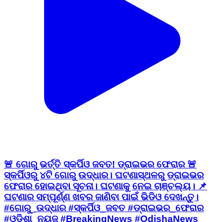
🚨 ଗୋରୁ ଭର୍ତ୍ତି ସ୍କର୍ପିଓ ଜବତ! ଡ୍ରାଇଭର ଫେରାର 🚨
ସ୍କର୍ପିଓରୁ ୪ଟି ଗୋରୁ ଉଦ୍ଧାର। ଘଟଣାସ୍ଥଳରୁ ଡ୍ରାଇଭର
ଫେରାର ହୋଇଥିବା ସୂଚନା। ଘଟଣାକୁ ନେଇ ଚାଞ୍ଚଲ୍ୟ। 📌
ଘଟଣାର ସମ୍ପୂର୍ଣ୍ଣ ଖବର ଜାଣିବା ପାଇଁ ଭିଡିଓ ଦେଖନ୍ତୁ।
#ଗୋରୁ_ଉଦ୍ଧାର #ସ୍କର୍ପିଓ_ଜବତ #ଡ୍ରାଇଭର_ଫେରାର
#ଓଡ଼ିଶା_ନ୍ୟୁଜ୍ #BreakingNews #OdishaNews