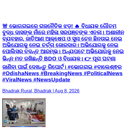
🚨 ଭୋଗରାଇରେ ରାଜନୈତିକ ଝଡ଼! 🔥 ବିଧାୟକ ଗୌତମ
ବୁଦ୍ଧ ଦାସଙ୍କ ନାଁରେ ମହିଳା ସରପଞ୍ଚଙ୍କ ଏତଲା। ଅଶାଳୀନ
ବ୍ୟବହାର, ଜାତିଆଣ ଆକ୍ଷେପ ଓ ସୁନା ଚେନ ଛିନତାଇ ନେଇ
ଅଭିଯୋଗକୁ ନେଇ ଚର୍ଚ୍ଚା ଜୋରଦାର। ଅଭିଯୋଗକୁ ନେଇ
ପୋଲିସର ତଦନ୍ତ ଆରମ୍ଭ। ଅନ୍ୟପଟେ ଅଭିଯୋଗକୁ ନେଇ
ଭିନ୍ନ ମତ ରଖିଛନ୍ତି BDO ଓ ବିଧାୟକ। 👉 ପୂରା ଘଟଣା
ଜାଣିବା ପାଇଁ ଦେଖନ୍ତୁ ରିପୋର୍ଟ। #ଭୋଗରାଇ #ବାଲେଶ୍ଵର
#OdishaNews #BreakingNews #PoliticalNews
#ViralNews #NewsUpdate
Bhadrak Rural, Bhadrak | Aug 8, 2026