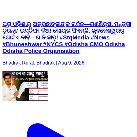
ପୂରା ଓଡ଼ିଶାରୁ ଛାତ୍ରଛାତ୍ରୀଙ୍କ ଗର୍ଜନ—ଗଣଶିକ୍ଷା ମନ୍ତ୍ରୀ
ତୁରନ୍ତ ଇସ୍ତିଫା ଦିଅ! ଲୋୟର ପିଏମ୍‌ଜି, ଭୁବନେଶ୍ୱରରୁ
ଗୋଟିଏ ଦାବି—ଗାଦି ଛାଡ଼! #StqMedia #News
#Bhuneshwar #NYCS #Odisha CMO Odisha
Odisha Police Organisation
Bhadrak Rural, Bhadrak | Aug 9, 2026