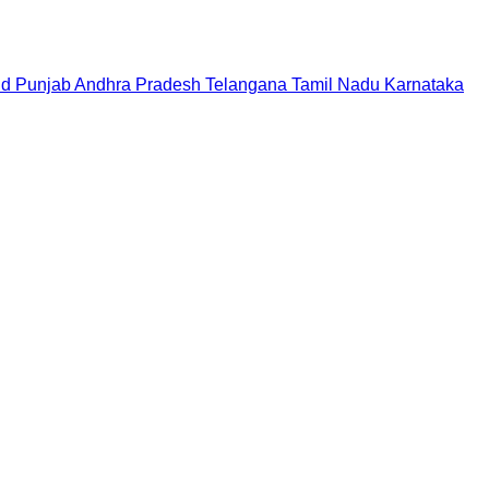
nd
Punjab
Andhra Pradesh
Telangana
Tamil Nadu
Karnataka