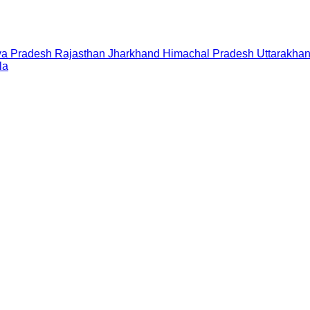
a Pradesh
Rajasthan
Jharkhand
Himachal Pradesh
Uttarakha
la