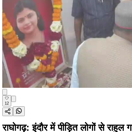
12
राघोगढ़: इंदौर में पीड़ित लोगों से राहु