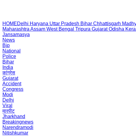
HOME
Delhi
Haryana
Uttar Pradesh
Bihar
Chhattisgarh
Madhy
Maharashtra
Assam
West Bengal
Tripura
Gujarat
Odisha
Kera
Jansamasya
News
Bjp
National
Police
Bihar
India
कांग्रेस
Gujarat
Accident
Congress
Modi
Delhi
Viral
मारपीट
Jharkhand
Breakingnews
Narendramodi
Nitishkumar