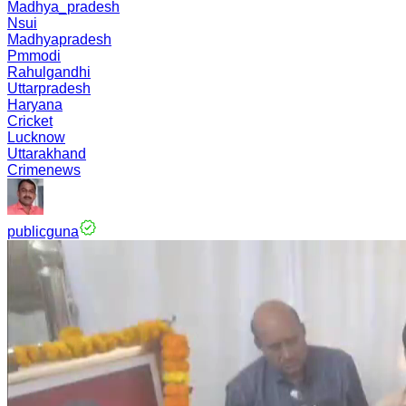
Madhya_pradesh
Nsui
Madhyapradesh
Pmmodi
Rahulgandhi
Uttarpradesh
Haryana
Cricket
Lucknow
Uttarakhand
Crimenews
publicguna