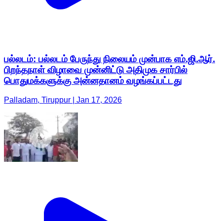
பல்லடம்: பல்லடம் பேருந்து நிலையம் முன்பாக எம்.ஜி.ஆர்.
பிறந்தநாள் விழாவை முன்னிட்டு அதிமுக சார்பில்
பொதுமக்களுக்கு அன்னதானம் வழங்கப்பட்டது
Palladam, Tiruppur | Jan 17, 2026