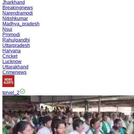
Jharkhand
Breakingnews
Narendramodi
Nitishkumar
Madhya_pradesh
Nsui
Pmmodi
Rahulgandhi
Uttarpradesh
Haryana
Cricket
Lucknow
Uttarakhand
Crimenews
tprvel_2