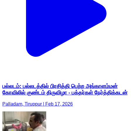
பல்லடம்: பல்லடத்தில் பிரசித்தி பெற்ற அங்காளம்மன்
கோவிலில் குண்டம் திருவிழா - பக்தர்கள் நேர்த்திக்கடன்
Palladam, Tiruppur | Feb 17, 2026