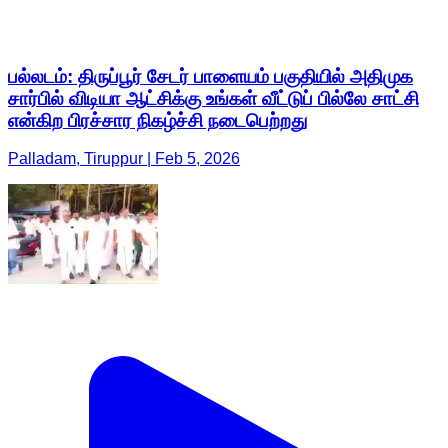
பல்லடம்: திருப்பூர் சேடர் பாளையம் பகுதியில் அதிமுக
சார்பில் விடியா ஆட்சிக்கு உங்கள் வீட்டுப் பில்லே சாட்சி
என்கிற பிரச்சார நிகழ்ச்சி நடைபெற்றது
Palladam, Tiruppur | Feb 5, 2026