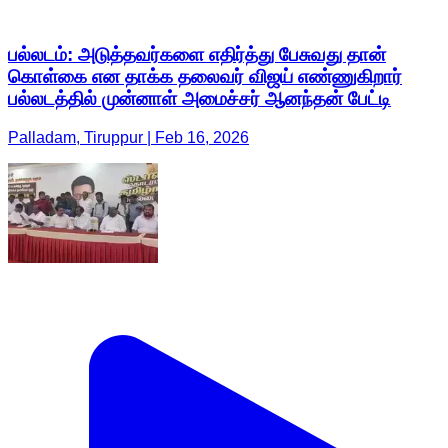
பல்லடம்: அடுத்தவர்களை எதிர்த்து பேசுவது தான்
கொள்கை என தாக்க தலைவர் விஜய் எண்ணுகிறார்
பல்லடத்தில் முன்னாள் அமைச்சர் ஆனந்தன் பேட்டி
Palladam, Tiruppur | Feb 16, 2026