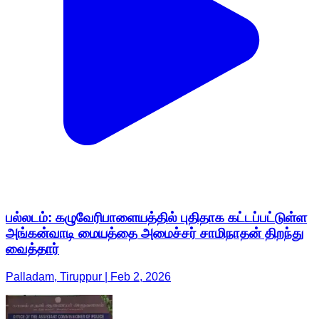
பல்லடம்: கழுவேரிபாளையத்தில் புதிதாக கட்டப்பட்டுள்ள
அங்கன்வாடி மையத்தை அமைச்சர் சாமிநாதன் திறந்து
வைத்தார்
Palladam, Tiruppur | Feb 2, 2026