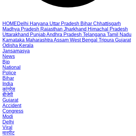
HOME
Delhi
Haryana
Uttar Pradesh
Bihar
Chhattisgarh
Madhya Pradesh
Rajasthan
Jharkhand
Himachal Pradesh
Uttarakhand
Punjab
Andhra Pradesh
Telangana
Tamil Nadu
Karnataka
Maharashtra
Assam
West Bengal
Tripura
Gujarat
Odisha
Kerala
Jansamasya
News
Bjp
National
Police
Bihar
India
कांग्रेस
बीजेपी
Gujarat
Accident
Congress
Modi
Delhi
Viral
मारपीट