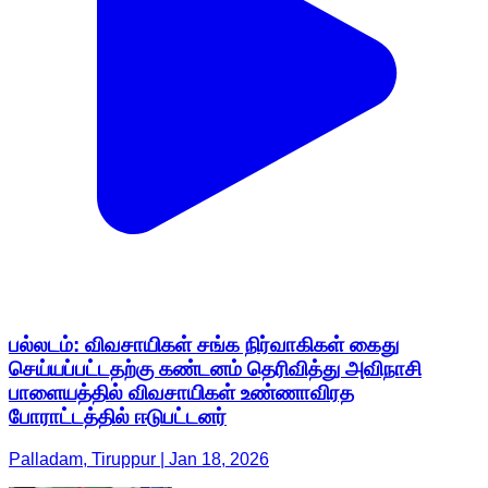
பல்லடம்: விவசாயிகள் சங்க நிர்வாகிகள் கைது
செய்யப்பட்டதற்கு கண்டனம் தெரிவித்து அவிநாசி
பாளையத்தில் விவசாயிகள் உண்ணாவிரத
போராட்டத்தில் ஈடுபட்டனர்
Palladam, Tiruppur | Jan 18, 2026