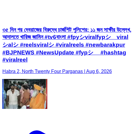
৩৫ দিন পর দেবরাজের বিরুদ্ধে চার্জশিট পুলিশের; ১১ জন সাক্ষীর উল্লেখ,
আদালতে খারিজ জামিন #tv6বাংলা #fpyシviralfypシ゚viral
シalシ #reelsviralシ #viralreels #newbarakpur
#BJPNEWS #NewsUpdate #fypシ゚ #hashtag
#viralreel
Habra 2, North Twenty Four Parganas | Aug 6, 2026