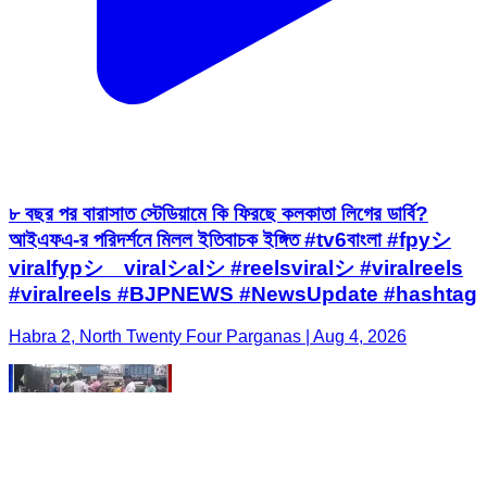
৮ বছর পর বারাসাত স্টেডিয়ামে কি ফিরছে কলকাতা লিগের ডার্বি?
আইএফএ-র পরিদর্শনে মিলল ইতিবাচক ইঙ্গিত #tv6বাংলা #fpyシ
viralfypシ゚viralシalシ #reelsviralシ #viralreels
#viralreels #BJPNEWS #NewsUpdate #hashtag
Habra 2, North Twenty Four Parganas | Aug 4, 2026