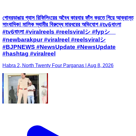
গোবরডাঙায় গ্যাস রিফিলিংয়ের অবৈধ কারবার ফাঁস করতে গিয়ে আক্রান্ত
সাংবাদিক! মালিক স্বামীর বিরুদ্ধে মারধরের অভিযোগ #tv6বাংলা
#tv6বাংলা #viralreels #reelsviralシ #fypシ゚
#newbarakpur #viralreel #reelsviralシ
#BJPNEWS #NewsUpdate #NewsUpdate
#hashtag #viralreel
Habra 2, North Twenty Four Parganas | Aug 8, 2026