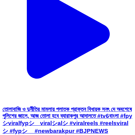
তোলাবাজি ও দুর্নীতির মামলায় পলাতক প্রাক্তন বিধায়ক সনৎ দে অবশেষে
পুলিশের জালে, আজ তোলা হবে ব্যারাকপুর আদালতে #tv6বাংলা #fpy
シviralfypシ゚viralシalシ #viralreels #reelsviral
シ #fypシ゚ #newbarakpur #BJPNEWS