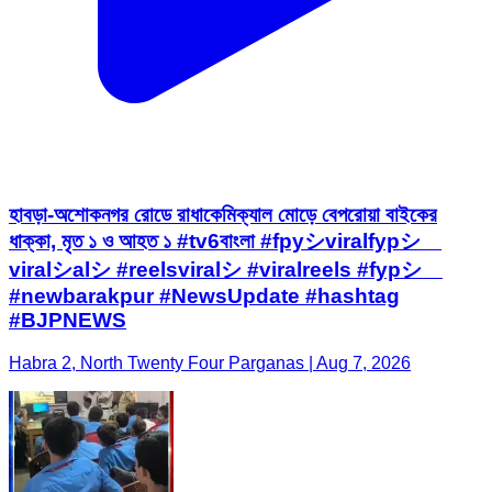
হাবড়া-অশোকনগর রোডে রাধাকেমিক্যাল মোড়ে বেপরোয়া বাইকের
ধাক্কা, মৃত ১ ও আহত ১ #tv6বাংলা #fpyシviralfypシ゚
viralシalシ #reelsviralシ #viralreels #fypシ゚
#newbarakpur #NewsUpdate #hashtag
#BJPNEWS
Habra 2, North Twenty Four Parganas | Aug 7, 2026