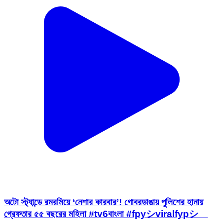
অটো স্ট্যান্ডে রমরমিয়ে ‘নেশার কারবার’! গোবরডাঙায় পুলিশের হানায়
গ্রেফতার ৫৫ বছরের মহিলা #tv6বাংলা #fpyシviralfypシ゚