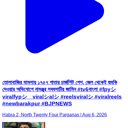
তোলাবাজির মামলায় ১৭৫৭ পাতার চার্জশিট পেশ, জেল থেকেই হুমকি
দেওয়ার অভিযোগে নামঞ্জুর সব্যসাচীর জামিন #tv6বাংলা #fpyシ
viralfypシ゚viralシalシ #reelsviralシ #viralreels
#newbarakpur #BJPNEWS
Habra 2, North Twenty Four Parganas | Aug 6, 2026