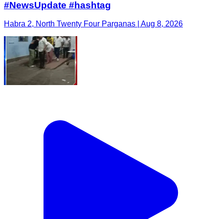
#NewsUpdate #hashtag
Habra 2, North Twenty Four Parganas | Aug 8, 2026