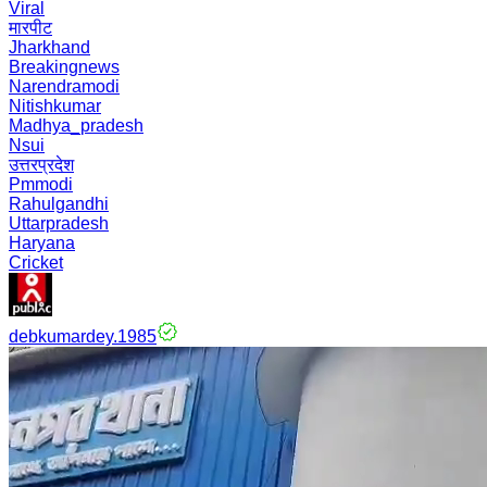
Viral
मारपीट
Jharkhand
Breakingnews
Narendramodi
Nitishkumar
Madhya_pradesh
Nsui
उत्तरप्रदेश
Pmmodi
Rahulgandhi
Uttarpradesh
Haryana
Cricket
debkumardey.1985