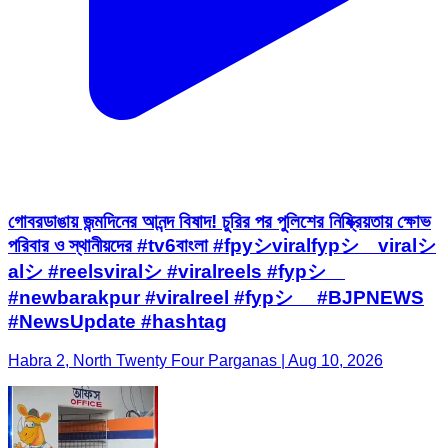
গোবরডাঙায় জন্মদিনের আনন্দ বিষাদ! চুরির পর পুলিশের নিষ্ক্রিয়তায় ক্ষোভ
পরিবার ও স্থানীয়দের #tv6বাংলা #fpyシviralfypシ゚viralシ
alシ #reelsviralシ #viralreels #fypシ゚
#newbarakpur #viralreel #fypシ゚ #BJPNEWS
#NewsUpdate #hashtag
Habra 2, North Twenty Four Parganas | Aug 10, 2026