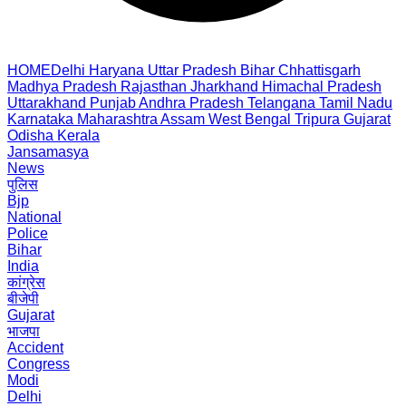
HOME
Delhi
Haryana
Uttar Pradesh
Bihar
Chhattisgarh
Madhya Pradesh
Rajasthan
Jharkhand
Himachal Pradesh
Uttarakhand
Punjab
Andhra Pradesh
Telangana
Tamil Nadu
Karnataka
Maharashtra
Assam
West Bengal
Tripura
Gujarat
Odisha
Kerala
Jansamasya
News
पुलिस
Bjp
National
Police
Bihar
India
कांग्रेस
बीजेपी
Gujarat
भाजपा
Accident
Congress
Modi
Delhi