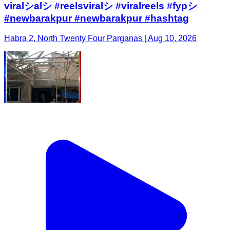
viralシalシ #reelsviralシ #viralreels #fypシ゚
#newbarakpur #newbarakpur #hashtag
Habra 2, North Twenty Four Parganas | Aug 10, 2026