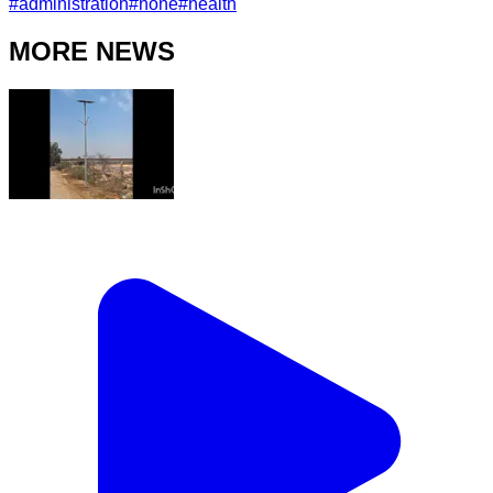
#
administration
#
none
#
health
MORE NEWS