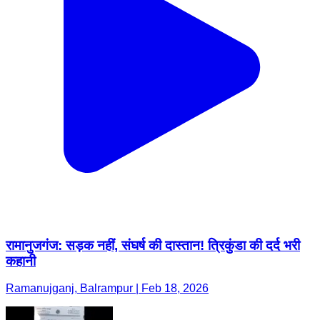
रामानुजगंज: सड़क नहीं, संघर्ष की दास्तान! त्रिकुंडा की दर्द भरी
कहानी
Ramanujganj, Balrampur | Feb 18, 2026