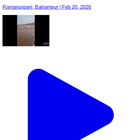
Ramanujganj, Balrampur | Feb 20, 2026