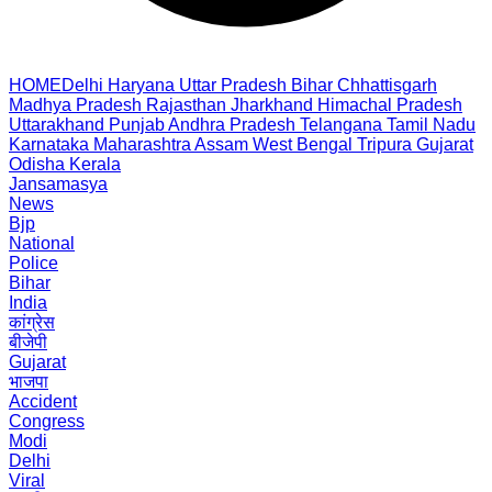
HOME
Delhi
Haryana
Uttar Pradesh
Bihar
Chhattisgarh
Madhya Pradesh
Rajasthan
Jharkhand
Himachal Pradesh
Uttarakhand
Punjab
Andhra Pradesh
Telangana
Tamil Nadu
Karnataka
Maharashtra
Assam
West Bengal
Tripura
Gujarat
Odisha
Kerala
Jansamasya
News
Bjp
National
Police
Bihar
India
कांग्रेस
बीजेपी
Gujarat
भाजपा
Accident
Congress
Modi
Delhi
Viral