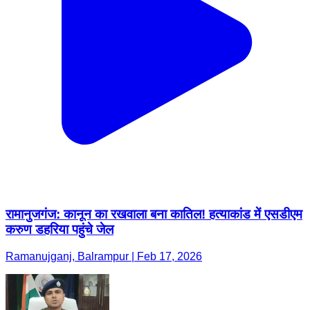
रामानुजगंज: कानून का रखवाला बना कातिल! हत्याकांड में एसडीएम
करुण डहरिया पहुंचे जेल
Ramanujganj, Balrampur | Feb 17, 2026