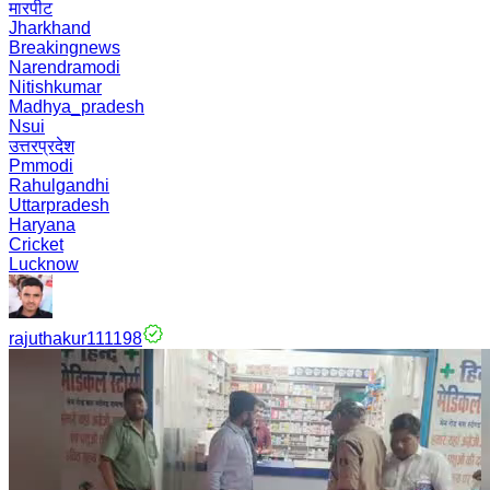
मारपीट
Jharkhand
Breakingnews
Narendramodi
Nitishkumar
Madhya_pradesh
Nsui
उत्तरप्रदेश
Pmmodi
Rahulgandhi
Uttarpradesh
Haryana
Cricket
Lucknow
rajuthakur111198