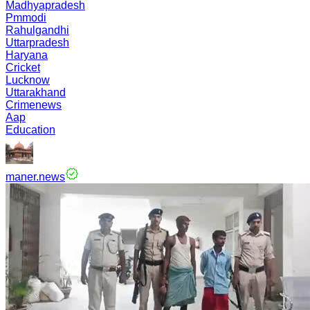
Madhyapradesh
Pmmodi
Rahulgandhi
Uttarpradesh
Haryana
Cricket
Lucknow
Uttarakhand
Crimenews
Aap
Education
maner.news