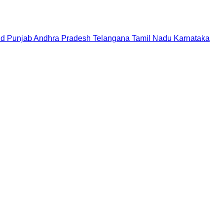
nd
Punjab
Andhra Pradesh
Telangana
Tamil Nadu
Karnataka