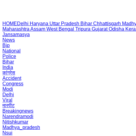
HOME
Delhi
Haryana
Uttar Pradesh
Bihar
Chhattisgarh
Madhy
Maharashtra
Assam
West Bengal
Tripura
Gujarat
Odisha
Kera
Jansamasya
News
Bjp
National
Police
Bihar
India
कांग्रेस
Accident
Congress
Modi
Delhi
Viral
मारपीट
Breakingnews
Narendramodi
Nitishkumar
Madhya_pradesh
Nsui