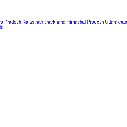
a Pradesh
Rajasthan
Jharkhand
Himachal Pradesh
Uttarakha
la