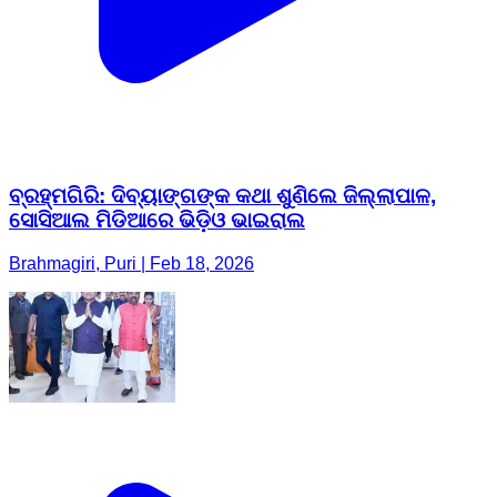
ବ୍ରହ୍ମଗିରି: ଦିବ୍ୟାଙ୍ଗଙ୍କ କଥା ଶୁଣିଲେ ଜିଲ୍ଲାପାଳ,
ସୋସିଆଲ ମିଡିଆରେ ଭିଡ଼ିଓ ଭାଇରାଲ
Brahmagiri, Puri | Feb 18, 2026