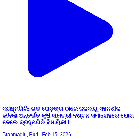
ବ୍ରହ୍ମଗିରି: ଗଡ ରୋଡ଼ଙ୍ଗ ଠାରେ ଜଳବାୟୁ ସହନଶୀଳ
ଜୀବିକା ଅନ୍ତର୍ଗତ କୃଷି ସାମଗ୍ରୀ ବଣ୍ଟନ ସମାରୋହରେ ଯୋଗ
ଦେଲେ ବ୍ରହ୍ମଗିରି ବିଧାୟିକା l
Brahmagiri, Puri | Feb 15, 2026