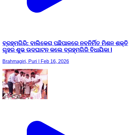
ବ୍ରହ୍ମଗିରି: ବାଲିକେରା ପଛିପାଳରେ ନବନିର୍ମିତ ମିଶନ ଶକ୍ତି
ଗୃହର ଶୁଭ ଉଦଘାଟନ କଲେ ବ୍ରହ୍ମଗିରି ବିଧାୟିକା l
Brahmagiri, Puri | Feb 16, 2026