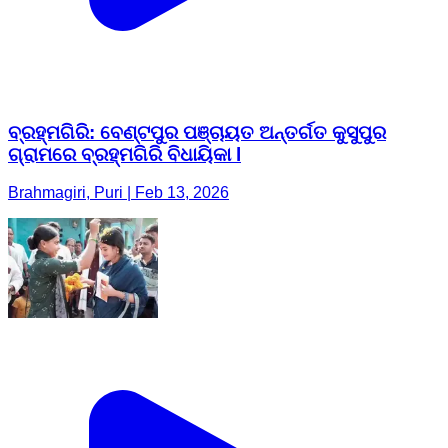
ବ୍ରହ୍ମଗିରି: ବେଣ୍ଟପୁର ପଞ୍ଚାୟତ ଅନ୍ତର୍ଗତ କୁସୁପୁର
ଗ୍ରାମରେ ବ୍ରହ୍ମଗିରି ବିଧାୟିକା l
Brahmagiri, Puri | Feb 13, 2026