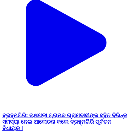
ବ୍ରହ୍ମଗିରି: ଚାଷପଡ଼ା ଗ୍ରାମର ଗ୍ରାମବାସୀଙ୍କ ସହିତ ବିଭିନ୍ନ
ସମସ୍ୟା ନେଇ ଆଲୋଚନା କଲେ ବ୍ରହ୍ମଗିରି ପୂର୍ବତନ
ବିଧାୟକ l