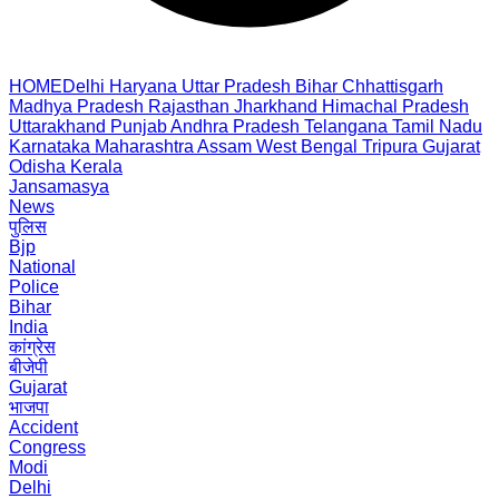
HOME
Delhi
Haryana
Uttar Pradesh
Bihar
Chhattisgarh
Madhya Pradesh
Rajasthan
Jharkhand
Himachal Pradesh
Uttarakhand
Punjab
Andhra Pradesh
Telangana
Tamil Nadu
Karnataka
Maharashtra
Assam
West Bengal
Tripura
Gujarat
Odisha
Kerala
Jansamasya
News
पुलिस
Bjp
National
Police
Bihar
India
कांग्रेस
बीजेपी
Gujarat
भाजपा
Accident
Congress
Modi
Delhi