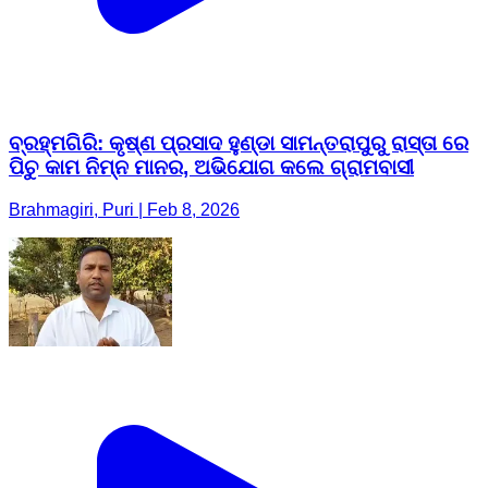
ବ୍ରହ୍ମଗିରି: କୃଷ୍ଣ ପ୍ରସାଦ ହୁଣ୍ଡା ସାମନ୍ତରାପୁରୁ ରାସ୍ତା ରେ
ପିଚୁ କାମ ନିମ୍ନ ମାନର, ଅଭିଯୋଗ କଲେ ଗ୍ରାମବାସୀ
Brahmagiri, Puri | Feb 8, 2026