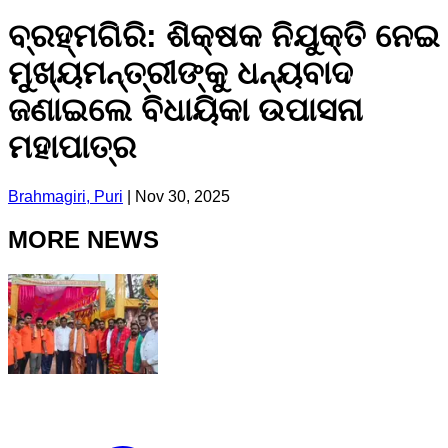
ବ୍ରହ୍ମଗିରି: ଶିକ୍ଷକ ନିଯୁକ୍ତି ନେଇ
ମୁଖ୍ୟମନ୍ତ୍ରୀଙ୍କୁ ଧନ୍ୟବାଦ
ଜଣାଇଲେ ବିଧାୟିକା ଉପାସନା
ମହାପାତ୍ର
Brahmagiri, Puri
|
Nov 30, 2025
MORE NEWS