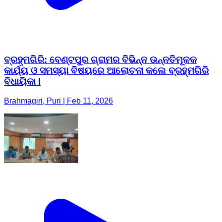
ବ୍ରହ୍ମଗିରି: ବେଣ୍ଟପୁର ଗ୍ରାମର ବିଭିନ୍ନ ଉନ୍ନତିମୂଳକ
କାର୍ଯ୍ୟ ଓ ସମସ୍ୟା ବିଷୟରେ ଆଲୋଚନା କଲେ ବ୍ରହ୍ମଗିରି
ବିଧାୟିକା l
Brahmagiri, Puri | Feb 11, 2026