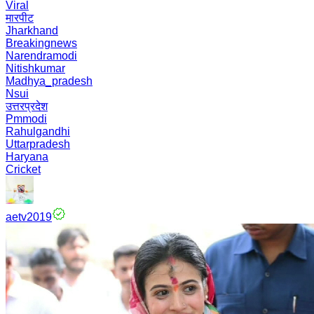
Viral
मारपीट
Jharkhand
Breakingnews
Narendramodi
Nitishkumar
Madhya_pradesh
Nsui
उत्तरप्रदेश
Pmmodi
Rahulgandhi
Uttarpradesh
Haryana
Cricket
aetv2019