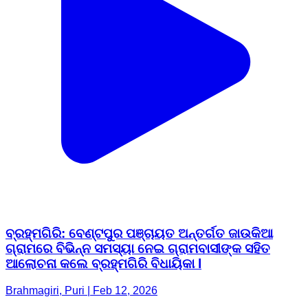
ବ୍ରହ୍ମଗିରି: ବେଣ୍ଟପୁର ପଞ୍ଚାୟତ ଅନ୍ତର୍ଗତ ଜାଉକିଆ
ଗ୍ରାମରେ ବିଭିନ୍ନ ସମସ୍ୟା ନେଇ ଗ୍ରାମବାସୀଙ୍କ ସହିତ
ଆଲୋଚନା କଲେ ବ୍ରହ୍ମଗିରି ବିଧାୟିକା l
Brahmagiri, Puri | Feb 12, 2026