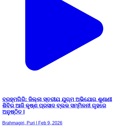
ବ୍ରହ୍ମଗିରି: ଜିଲ୍ଲା ସ୍ତରୀୟ ଯୁଗ୍ମ ଅଭିଯୋଗ ଶୁଣାଣୀ
ଶିବିର ଆଜି କୃଷ୍ଣ ପ୍ରସାଦ ବ୍ଲକ ସମ୍ମିଳନୀ ଗୃହରେ
ଅନୁଷ୍ଠିତ l
Brahmagiri, Puri | Feb 9, 2026