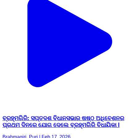
ବ୍ରହ୍ମଗିରି: ସପ୍ତଦଶ ବିଧାନସଭାର ଷଷ୍ଠ ଅଧିବେଶନର
ପ୍ରଥମ ଦିନରେ ଯୋଗ ଦେଲେ ବ୍ରହ୍ମଗିରି ବିଧାୟିକା l
Brahmagiri, Puri | Feb 17, 2026