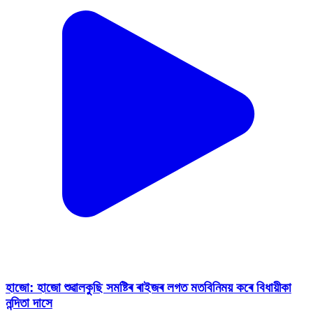
হাজো: হাজো শুৱালকুছি সমষ্টিৰ ৰাইজৰ লগত মতবিনিময় কৰে বিধায়ীকা
নন্দিতা দাসে