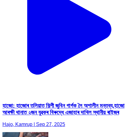
হাজো: হাজোৰ তলিয়াত শিল্পী জুবিন গাৰ্গক লৈ অশালীন মন্তব্য,হাজো
আৰক্ষী থানাত ২জন যুৱকৰ বিৰুদ্ধে এজাহাৰ দাখিল স্থানীয় ৰাইজৰ
Hajo, Kamrup | Sep 27, 2025