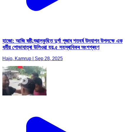
হাজো: আজি ষষ্ঠী,শুৱালকুছিত দুৰ্গা পূজাৰ শতবৰ্ষ উদযাপন উপলক্ষে এক
ধৰ্মীয় শোভাযাত্ৰা উলিওৱা হয়,৫ সহস্ৰাধিকৰ অংশগ্ৰহণ
Hajo, Kamrup | Sep 28, 2025