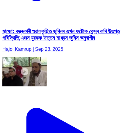
হাজো: বস্ত্ৰনগৰী শুৱালকুছিত জুবিনৰ এখন ফটোক কেন্দ্ৰ কৰি উতপ্ত
পৰিস্থিতি,এজন যুৱকক উত্তম মাধ্যম জুবিন অনুৰাগীৰ
Hajo, Kamrup | Sep 23, 2025