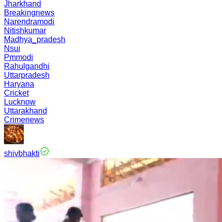
Jharkhand
Breakingnews
Narendramodi
Nitishkumar
Madhya_pradesh
Nsui
Pmmodi
Rahulgandhi
Uttarpradesh
Haryana
Cricket
Lucknow
Uttarakhand
Crimenews
shivbhakti