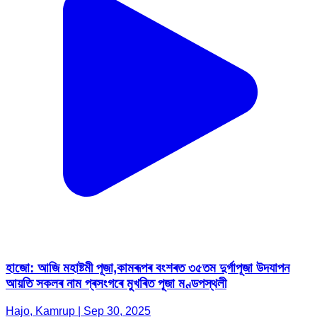
হাজো: আজি মহাষ্টমী পূজা,কামৰূপৰ বংশৰত ৩৫তম দুৰ্গাপূজা উদযাপন
আয়তি সকলৰ নাম প্ৰসংগৰে মুখৰিত পূজা মণ্ডপস্থলী
Hajo, Kamrup | Sep 30, 2025