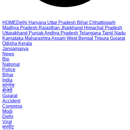
HOME
Delhi
Haryana
Uttar Pradesh
Bihar
Chhattisgarh
Madhya Pradesh
Rajasthan
Jharkhand
Himachal Pradesh
Uttarakhand
Punjab
Andhra Pradesh
Telangana
Tamil Nadu
Karnataka
Maharashtra
Assam
West Bengal
Tripura
Gujarat
Odisha
Kerala
Jansamasya
News
Bjp
National
Police
Bihar
India
कांग्रेस
बीजेपी
Gujarat
Accident
Congress
Modi
Delhi
Viral
मारपीट