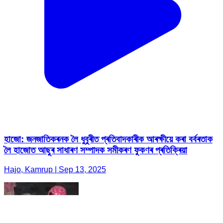
হাজো: জনজাতিকৰনক লৈ ধুবুৰীত প্ৰতিবাদকাৰীক আৰক্ষীয়ে কৰা বৰ্বৰতাক
লৈ হাজোত আছুৰ সাধাৰণ সম্পাদক সমীকৰণ ফুকণৰ প্ৰতিক্ৰিয়া
Hajo, Kamrup | Sep 13, 2025