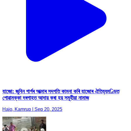
হাজো: জুবিন গাৰ্গৰ আত্মাৰ সদগতি কামনা কৰি হাজোৰ ঐতিহ্যমণ্ডিত
পোৱামক্কা দৰগাহত আদায় কৰা হয় সমূহীয়া নামাজ
Hajo, Kamrup | Sep 20, 2025